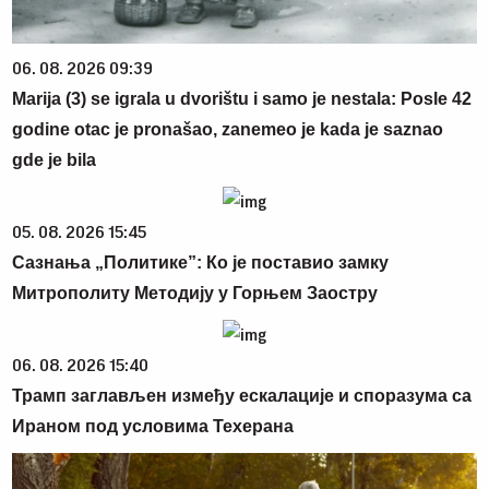
06. 08. 2026 09:39
Marija (3) se igrala u dvorištu i samo je nestala: Posle 42
godine otac je pronašao, zanemeo je kada je saznao
gde je bila
05. 08. 2026 15:45
Сазнања „Политике”: Ко је поставио замку
Митрополиту Методију у Горњем Заостру
06. 08. 2026 15:40
Трамп заглављен између ескалације и споразума са
Ираном под условима Техерана