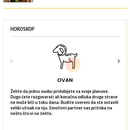
HOROSKOP
OVAN
Želite da jednu osobu pridobijete za svoje planove.
Danas
Dugo ćete razgovarati ali konačna odluka druge strane
Niste
ne može biti u toku dana. Budite uvereni da ste ostavili
povol
veliki utisak na nju. Emotivni partner vas pritiska na
a pos
nešto što vi ne želite.
više 