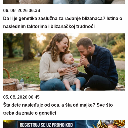
06. 08. 2026 06:38
Da li je genetika zaslužna za rađanje blizanaca? Istina o
naslednim faktorima i blizanačkoj trudnoći
05. 08. 2026 06:45
Šta dete nasleđuje od oca, a šta od majke? Sve što
treba da znate o genetici