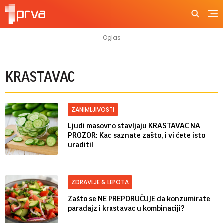
KRASTAVAC
ZANIMLJIVOSTI
Ljudi masovno stavljaju KRASTAVAC NA
PROZOR: Kad saznate zašto, i vi ćete isto
uraditi!
ZDRAVLJE & LEPOTA
Zašto se NE PREPORUČUJE da konzumirate
paradajz i krastavac u kombinaciji?