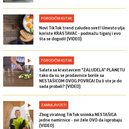
PORODIČNI KUTAK
Novi TikTok trend zaludeo svet! Umesto ulja
koriste KRASTAVAC - podmažu tiganj i evo
šta se dogodi! (VIDEO)
PORODIČNI KUTAK
Salata sa krastavcem "ZALUDELA" PLANETU
tako da su se prodavnice borile sa
NESTAŠICOM OVOG POVRĆA! Da li ste je do
sada probali? (VIDEO)
ZANIMLJIVOSTI
Zbog viralnog TikTok snimka NESTAŠICA
jedne namirnice - svi žele OVO da isprobaju
(VIDEO)