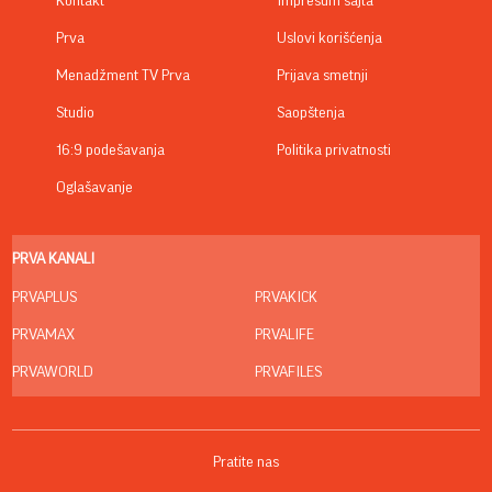
Kontakt
Impresum sajta
Prva
Uslovi korišćenja
Menadžment TV Prva
Prijava smetnji
Studio
Saopštenja
16:9 podešavanja
Politika privatnosti
Oglašavanje
PRVA KANALI
PRVAPLUS
PRVAKICK
PRVAMAX
PRVALIFE
PRVAWORLD
PRVAFILES
Pratite nas