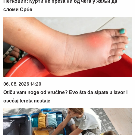
Петковић: Курти не преза ни од чега у жељи да
сломи Србе
06. 08. 2026 14:20
Otiču vam noge od vrućine? Evo šta da sipate u lavor i
osećaj tereta nestaje