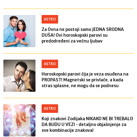
ASTRO
Za Ovna ne postoji samo JEDNA SRODNA
DUŠA! Ovi horoskopski parovi su
predodređeni za večnu ljubav
ASTRO
Horoskopski parovi čija je veza osuđena na
PROPAST! Magnetski se privlače, a kada
stras splasne, ne mogu da se podnesu
ASTRO
Koji znakovi Zodijaka NIKAKO NE BI TREBALO
DA BUDU U VEZI - detaljno objašnjenje za
sve kombinacije znakova!