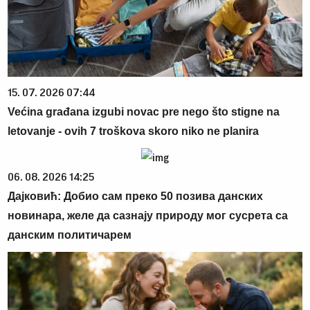
15. 07. 2026 07:44
Većina građana izgubi novac pre nego što stigne na
letovanje - ovih 7 troškova skoro niko ne planira
06. 08. 2026 14:25
Дајковић: Добио сам преко 50 позива данских
новинара, желе да сазнају природу мог сусрета са
данским политичарем