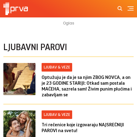
LJUBAVNI PAROVI
LJUBAV & VEZE
Optužuju je da je sa njim ZBOG NOVCA, a on
je 23 GODINE STARIJI: Otkad sam postala
MAĆEHA, sazrela sam! Živim punim plućima i
zabavljam se
LJUBAV & VEZE
Tri rečenice koje izgovaraju NAJSREĆNIJI
PAROVI na svetu!