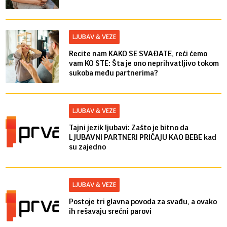
LJUBAV & VEZE
Recite nam KAKO SE SVAĐATE, reći ćemo
vam KO STE: Šta je ono neprihvatljivo tokom
sukoba među partnerima?
LJUBAV & VEZE
Tajni jezik ljubavi: Zašto je bitno da
LJUBAVNI PARTNERI PRIČAJU KAO BEBE kad
su zajedno
LJUBAV & VEZE
Postoje tri glavna povoda za svađu, a ovako
ih rešavaju srećni parovi