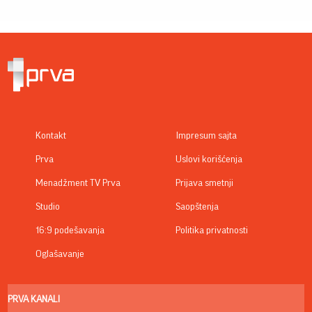
Kontakt
Impresum sajta
Prva
Uslovi korišćenja
Menadžment TV Prva
Prijava smetnji
Studio
Saopštenja
16:9 podešavanja
Politika privatnosti
Oglašavanje
PRVA KANALI