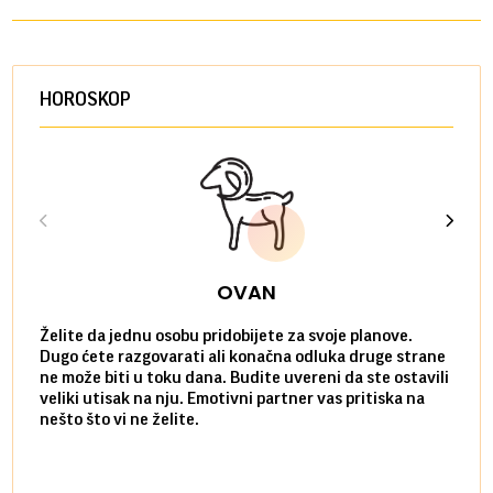
HOROSKOP
OVAN
Želite da jednu osobu pridobijete za svoje planove.
Danas
Dugo ćete razgovarati ali konačna odluka druge strane
Niste
ne može biti u toku dana. Budite uvereni da ste ostavili
povol
veliki utisak na nju. Emotivni partner vas pritiska na
a pos
nešto što vi ne želite.
više 