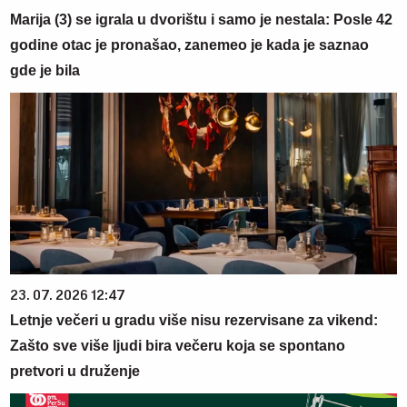
Marija (3) se igrala u dvorištu i samo je nestala: Posle 42
godine otac je pronašao, zanemeo je kada je saznao
gde je bila
23. 07. 2026 12:47
Letnje večeri u gradu više nisu rezervisane za vikend:
Zašto sve više ljudi bira večeru koja se spontano
pretvori u druženje