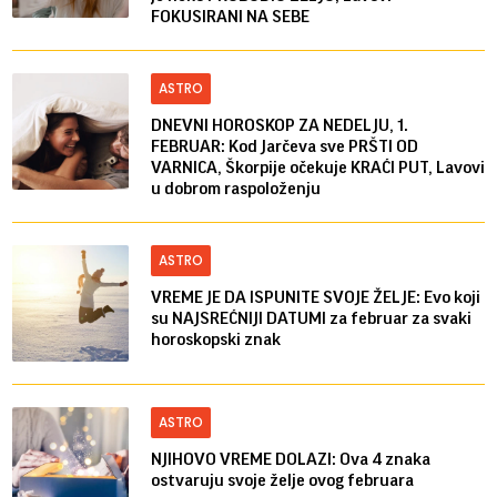
FOKUSIRANI NA SEBE
ASTRO
DNEVNI HOROSKOP ZA NEDELJU, 1.
FEBRUAR: Kod Jarčeva sve PRŠTI OD
VARNICA, Škorpije očekuje KRAĆI PUT, Lavovi
u dobrom raspoloženju
ASTRO
VREME JE DA ISPUNITE SVOJE ŽELJE: Evo koji
su NAJSREĆNIJI DATUMI za februar za svaki
horoskopski znak
ASTRO
NJIHOVO VREME DOLAZI: Ova 4 znaka
ostvaruju svoje želje ovog februara