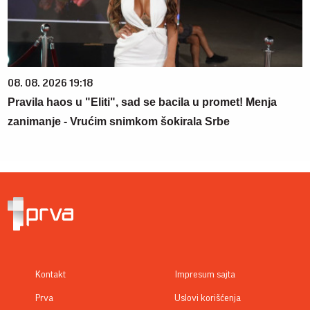
08. 08. 2026 19:18
Pravila haos u "Eliti", sad se bacila u promet! Menja
zanimanje - Vrućim snimkom šokirala Srbe
Kontakt
Impresum sajta
Prva
Uslovi korišćenja