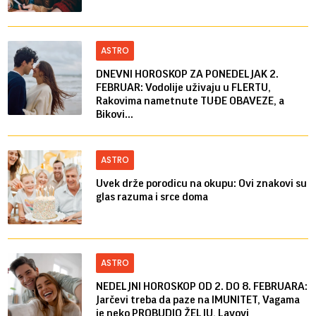
ASTRO
DNEVNI HOROSKOP ZA PONEDELJAK 2.
FEBRUAR: Vodolije uživaju u FLERTU,
Rakovima nametnute TUĐE OBAVEZE, a
Bikovi...
ASTRO
Uvek drže porodicu na okupu: Ovi znakovi su
glas razuma i srce doma
ASTRO
NEDELJNI HOROSKOP OD 2. DO 8. FEBRUARA:
Jarčevi treba da paze na IMUNITET, Vagama
je neko PROBUDIO ŽELJU, Lavovi