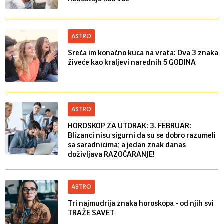
ASTRO
Sreća im konačno kuca na vrata: Ova 3 znaka
živeće kao kraljevi narednih 5 GODINA
ASTRO
HOROSKOP ZA UTORAK: 3. FEBRUAR:
Blizanci nisu sigurni da su se dobro razumeli
sa saradnicima; a jedan znak danas
doživljava RAZOČARANJE!
ASTRO
Tri najmudrija znaka horoskopa - od njih svi
TRAŽE SAVET