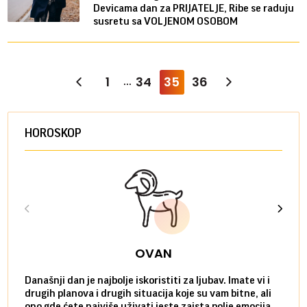
Devicama dan za PRIJATELJE, Ribe se raduju
susretu sa VOLJENOM OSOBOM
1
34
35
36
...
HOROSKOP
OVAN
Današnji dan je najbolje iskoristiti za ljubav. Imate vi i
Ako v
drugih planova i drugih situacija koje su vam bitne, ali
do ma
ono gde ćete najviše uživati jeste zaista polje emocija.
van g