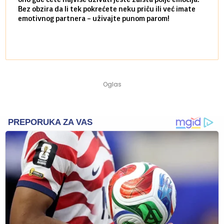
Bez obzira da li tek pokrećete neku priču ili već imate
društ
emotivnog partnera – uživajte punom parom!
kolik