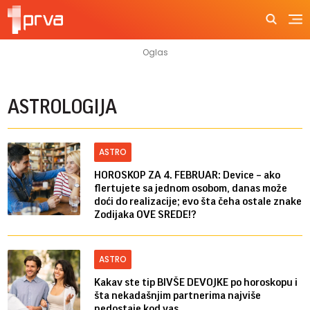
ASTROLOGIJA
ASTRO
HOROSKOP ZA 4. FEBRUAR: Device – ako
flertujete sa jednom osobom, danas može
doći do realizacije; evo šta čeha ostale znake
Zodijaka OVE SREDE!?
ASTRO
Kakav ste tip BIVŠE DEVOJKE po horoskopu i
šta nekadašnjim partnerima najviše
nedostaje kod vas