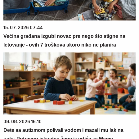
15. 07. 2026 07:44
Većina građana izgubi novac pre nego što stigne na
letovanje - ovih 7 troškova skoro niko ne planira
08. 08. 2026 16:10
Dete sa autizmom polivali vodom i mazali mu lak na
usta: Potresno iskustvo žene iz vrtića za Mame