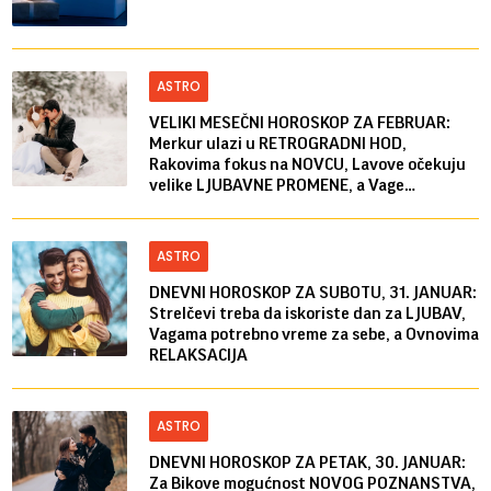
ASTRO
VELIKI MESEČNI HOROSKOP ZA FEBRUAR:
Merkur ulazi u RETROGRADNI HOD,
Rakovima fokus na NOVCU, Lavove očekuju
velike LJUBAVNE PROMENE, a Vage
NESPORAZUMI
ASTRO
DNEVNI HOROSKOP ZA SUBOTU, 31. JANUAR:
Strelčevi treba da iskoriste dan za LJUBAV,
Vagama potrebno vreme za sebe, a Ovnovima
RELAKSACIJA
ASTRO
DNEVNI HOROSKOP ZA PETAK, 30. JANUAR:
Za Bikove mogućnost NOVOG POZNANSTVA,