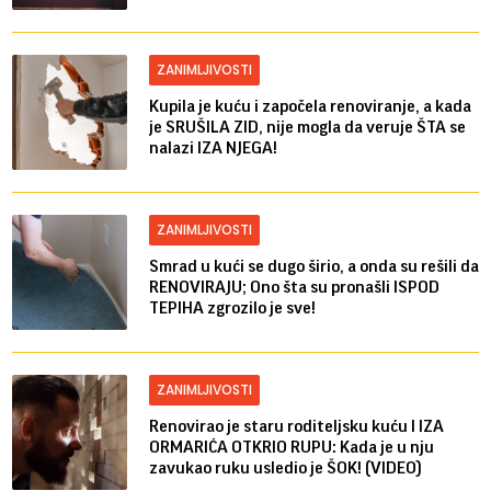
ZANIMLJIVOSTI
Kupila je kuću i započela renoviranje, a kada
je SRUŠILA ZID, nije mogla da veruje ŠTA se
nalazi IZA NJEGA!
ZANIMLJIVOSTI
Smrad u kući se dugo širio, a onda su rešili da
RENOVIRAJU; Ono šta su pronašli ISPOD
TEPIHA zgrozilo je sve!
ZANIMLJIVOSTI
Renovirao je staru roditeljsku kuću I IZA
ORMARIĆA OTKRIO RUPU: Kada je u nju
zavukao ruku usledio je ŠOK! (VIDEO)