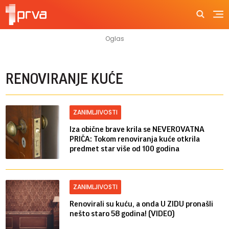
RENOVIRANJE KUĆE
ZANIMLJIVOSTI
Iza obične brave krila se NEVEROVATNA
PRIČA: Tokom renoviranja kuće otkrila
predmet star više od 100 godina
ZANIMLJIVOSTI
Renovirali su kuću, a onda U ZIDU pronašli
nešto staro 58 godina! (VIDEO)