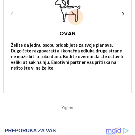
OVAN
Želite da jednu osobu pridobijete za svoje planove.
Danas
Dugo ćete razgovarati ali konačna odluka druge strane
Niste
ne može biti u toku dana. Budite uvereni da ste ostavili
povol
veliki utisak na nju. Emotivni partner vas pritiska na
a pos
nešto što vi ne želite.
više 