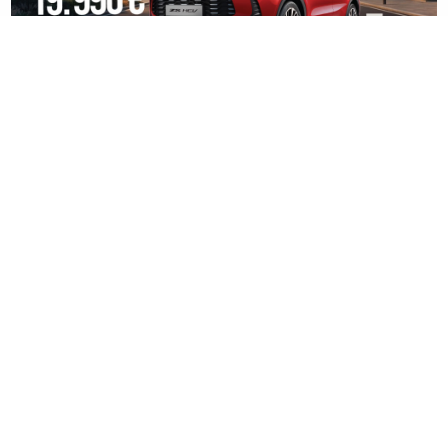
03. 08. 2026 13:23
Hibrid broj 1 koji osvaja Evropu, sada po specijalnoj
akcijskoj ceni od 19.990€ do 31.8.
05. 08. 2026 21:00
"Ел Нињо" би могао изазвати акутну глад за 49
милиона људи