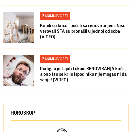
ZANIMLJIVOSTI
Kupili su kuću i počeli sa renoviranjem: Nisu
verovali ŠTA su pronašli u jednoj od soba
(VIDEO)
ZANIMLJIVOSTI
Podigao je tepih tokom RENOVIRANJA kuće,
a ono što se krilo ispod niko nije mogao ni da
sanja! (VIDEO)
HOROSKOP