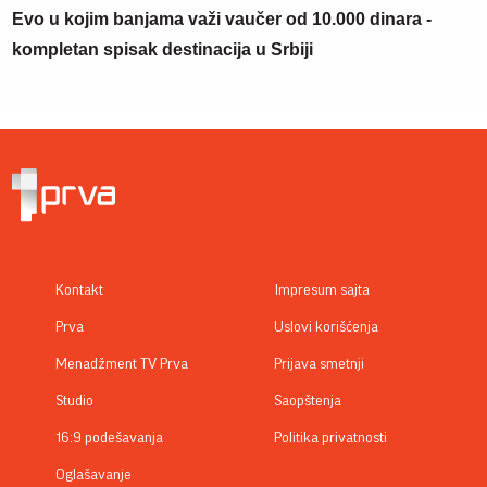
Evo u kojim banjama važi vaučer od 10.000 dinara -
kompletan spisak destinacija u Srbiji
Kontakt
Impresum sajta
Prva
Uslovi korišćenja
Menadžment TV Prva
Prijava smetnji
Studio
Saopštenja
16:9 podešavanja
Politika privatnosti
Oglašavanje