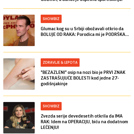
SHOWBIZ
Glumac kog su u Srbiji obožavali otkrio da
BOLUJE OD RAKA: Porodica mi je PODRŠKA...
ZDRAVLJE & LEPOTA
"BEZAZLENI" osip na nozi bio je PRVI ZNAK
ZASTRAŠUJUĆE BOLESTI kod jedne 27-
godišnjakinje
SHOWBIZ
Zvezda serije devedesetih otkrila da IMA
RAK: Idem na OPERACIJU, biću na dodatnom
LEČENJU!