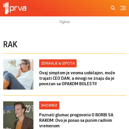
RAK
ZDRAVLJE & LEPOTA
Ovaj simptom je veoma uobičajen, može
trajati CEO DAN, a mnogi ne znaju da je
povezan sa OPAKOM BOLESTI!
SHOWBIZ
Poznati glumac progovorio O BORBI SA
RAKOM: Ovo je posao sa punim radnim
vremenom