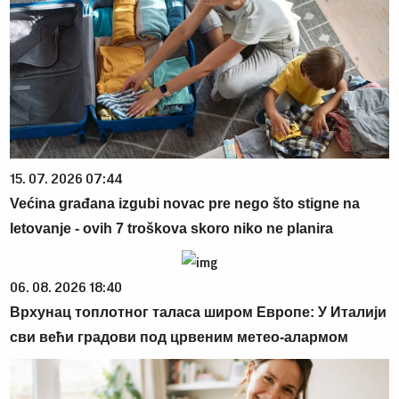
15. 07. 2026 07:44
Većina građana izgubi novac pre nego što stigne na
letovanje - ovih 7 troškova skoro niko ne planira
06. 08. 2026 18:40
Врхунац топлотног таласа широм Европе: У Италији
сви већи градови под црвеним метео-алармом