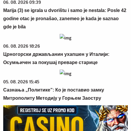
06. 08. 2026 09:39
Marija (3) se igrala u dvorištu i samo je nestala: Posle 42
godine otac je pronašao, zanemeo je kada je saznao
gde je bila
06. 08. 2026 18:26
Црногорски држављанин ухапшен у Италији:
Осумњичен за покушај преваре старице
05. 08. 2026 15:45
Сазнања „Политике”: Ко је поставио замку
Митрополиту Методију у Горњем Заостру