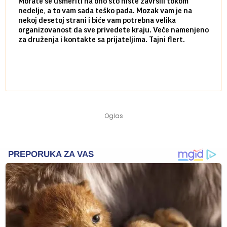
Morate se usmeriti na ono što niste završili tokom
Sve n
nedelje, a to vam sada teško pada. Mozak vam je na
potpu
nekoj desetoj strani i biće vam potrebna velika
stvar
organizovanost da sve privedete kraju. Veče namenjeno
tempo
za druženja i kontakte sa prijateljima. Tajni flert.
najbl