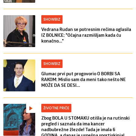
SHOWBIZ
Vedrana Rudan se potresnim rečima oglasila
IZ BOLNICE: "Očajna razmišljam kada ću
konačno..."
SHOWBIZ
Glumac prvi put progovorio O BORBI SA
RAKOM: Mislio sam da meni tako nešto NE
MOŽE DA SE DESI...
ŽIVOTNE PRIČE
Zbog BOLA U STOMAKU otišla je na rutinski
pregled i saznala da ima kancer
nadbubrežne žlezde! Tada je imala 6
GODINA, a danas je uspešna sportiskinja!