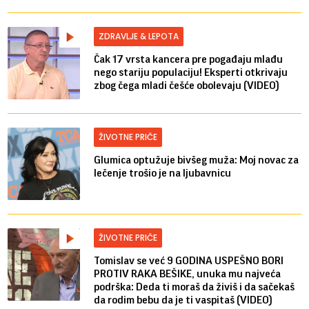
ZDRAVLJE & LEPOTA
Čak 17 vrsta kancera pre pogađaju mlađu
nego stariju populaciju! Eksperti otkrivaju
zbog čega mladi češće obolevaju (VIDEO)
ŽIVOTNE PRIČE
Glumica optužuje bivšeg muža: Moj novac za
lečenje trošio je na ljubavnicu
ŽIVOTNE PRIČE
Tomislav se već 9 GODINA USPEŠNO BORI
PROTIV RAKA BEŠIKE, unuka mu najveća
podrška: Deda ti moraš da živiš i da sačekaš
da rodim bebu da je ti vaspitaš (VIDEO)