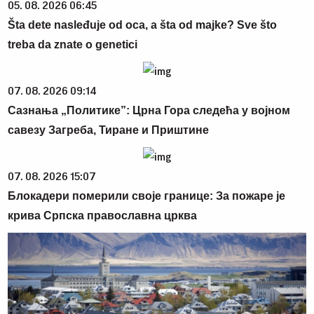
05. 08. 2026 06:45
Šta dete nasleđuje od oca, a šta od majke? Sve što
treba da znate o genetici
07. 08. 2026 09:14
Сазнања „Политике”: Црна Гора следећа у војном
савезу Загреба, Тиране и Приштине
07. 08. 2026 15:07
Блокадери померили своје границе: За пожаре је
крива Српска православна црква