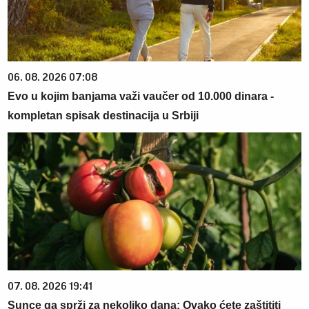
06. 08. 2026 07:08
Evo u kojim banjama važi vaučer od 10.000 dinara -
kompletan spisak destinacija u Srbiji
07. 08. 2026 19:41
Sunce ga sprži za nekoliko dana: Ovako ćete zaštititi