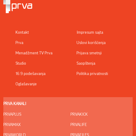
Kontakt
Impresum sajta
Prva
Uslovi korišćenja
Menadžment TV Prva
Prijava smetnji
Studio
Saopštenja
16:9 podešavanja
Politika privatnosti
Oglašavanje
PRVA KANALI
PRVAPLUS
PRVAKICK
PRVAMAX
PRVALIFE
PRVAWORLD
PRVAFILES