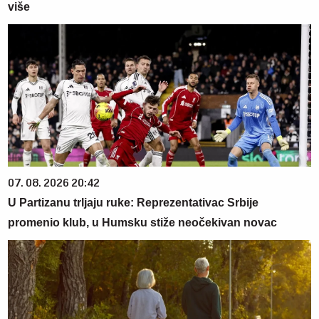
više
07. 08. 2026 20:42
U Partizanu trljaju ruke: Reprezentativac Srbije
promenio klub, u Humsku stiže neočekivan novac