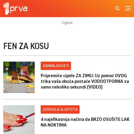
FEN ZA KOSU
ZANIMLJIVOSTI
Pripremite cipele ZA ZIMU: Uz pomoć OVOG
trika vaša obuća postaće VODOOTPORNA za
samo nekoliko sekundi (VIDEO)
ZDRAVLJE & LEPOTA
4 najefikasnija načina da BRZO OSUŠITE LAK
NA NOKTIMA