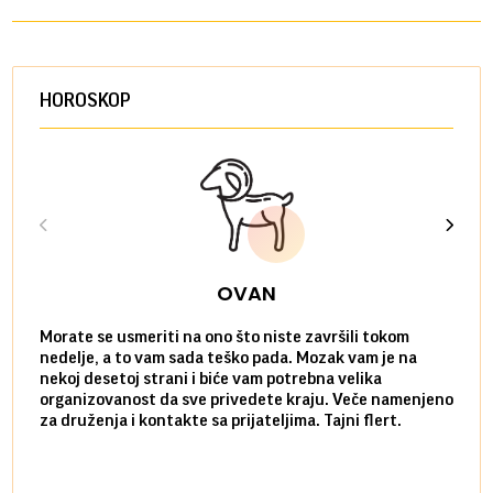
HOROSKOP
OVAN
Morate se usmeriti na ono što niste završili tokom
Sve n
nedelje, a to vam sada teško pada. Mozak vam je na
potpu
nekoj desetoj strani i biće vam potrebna velika
stvar
organizovanost da sve privedete kraju. Veče namenjeno
tempo
za druženja i kontakte sa prijateljima. Tajni flert.
najbl