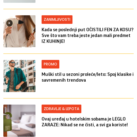
ZANIMLJIVOSTI
Kada se poslednji put OČISTILI FEN ZA KOSU?
Sve što vam treba jeste jedan mali predmet
IZ KUHINJE!
PROMO
Muški stil u sezoni proleće/leto: Spoj klasike i
savremenih trendova
ZDRAVLJE & LEPOTA
Ovaj uređaj u hotelskim sobama je LEGLO
ZARAZE: Nikad se ne čisti, a svi ga koriste!