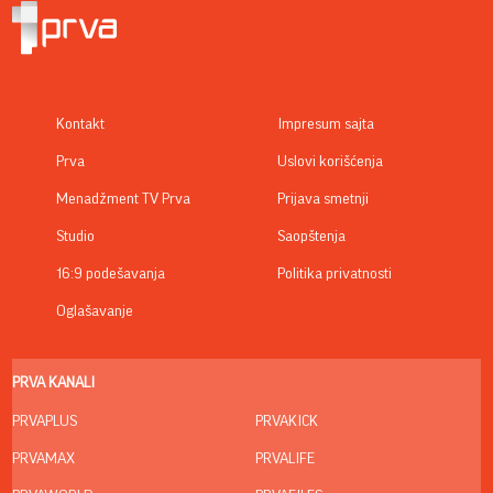
Kontakt
Impresum sajta
Prva
Uslovi korišćenja
Menadžment TV Prva
Prijava smetnji
Studio
Saopštenja
16:9 podešavanja
Politika privatnosti
Oglašavanje
PRVA KANALI
PRVAPLUS
PRVAKICK
PRVAMAX
PRVALIFE