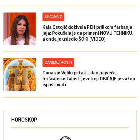
SHOWBIZ
Kaja Ostojić doživela PEH prilikom farbanja
jaja: Pokušala je da primeni NOVU TEHNIKU,
a onda je usledio ŠOK! (VIDEO)
ZANIMLJIVOSTI
Danas je Veliki petak – dan najveće
hrišćanske žalosti; evo koji OBIČAJE je važno
ispoštovati
HOROSKOP