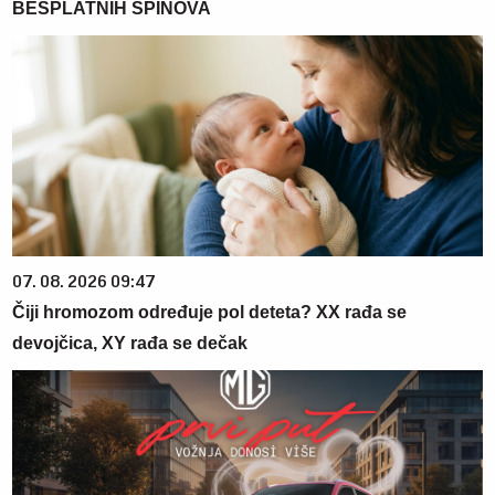
BESPLATNIH SPINOVA
07. 08. 2026 09:47
Čiji hromozom određuje pol deteta? XX rađa se
devojčica, XY rađa se dečak