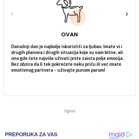
OVAN
Današnji dan je najbolje iskoristiti za ljubav. Imate vi i
Ako v
drugih planova i drugih situacija koje su vam bitne, ali
do ma
ono gde ćete najviše uživati jeste zaista polje emocija.
van g
Bez obzira da li tek pokrećete neku priču ili već imate
društ
emotivnog partnera – uživajte punom parom!
kolik