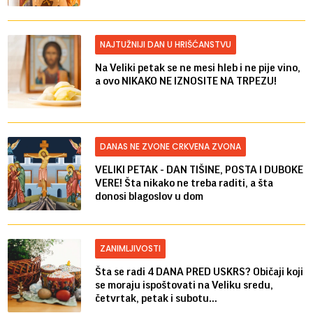
NAJTUŽNIJI DAN U HRIŠĆANSTVU
Na Veliki petak se ne mesi hleb i ne pije vino,
a ovo NIKAKO NE IZNOSITE NA TRPEZU!
DANAS NE ZVONE CRKVENA ZVONA
VELIKI PETAK - DAN TIŠINE, POSTA I DUBOKE
VERE! Šta nikako ne treba raditi, a šta
donosi blagoslov u dom
ZANIMLJIVOSTI
Šta se radi 4 DANA PRED USKRS? Običaji koji
se moraju ispoštovati na Veliku sredu,
četvrtak, petak i subotu...