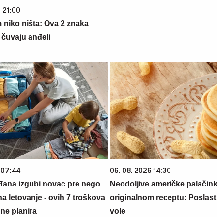
 21:00
 niko ništa: Ova 2 znaka
čuvaju anđeli
 07:44
06. 08. 2026 14:30
đana izgubi novac pre nego
Neodoljive američke palačin
na letovanje - ovih 7 troškova
originalnom receptu: Poslasti
ne planira
vole