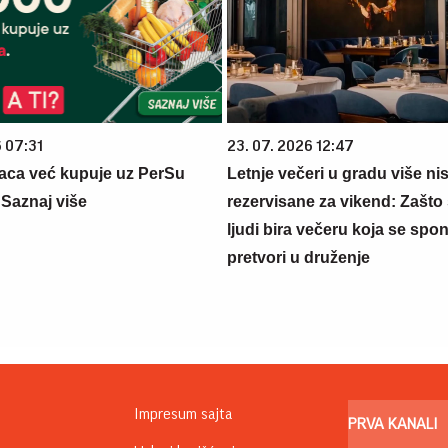
6 07:31
23. 07. 2026 12:47
aca već kupuje uz PerSu
Letnje večeri u gradu više ni
? Saznaj više
rezervisane za vikend: Zašto 
ljudi bira večeru koja se spo
pretvori u druženje
Impresum sajta
PRVA KANALI