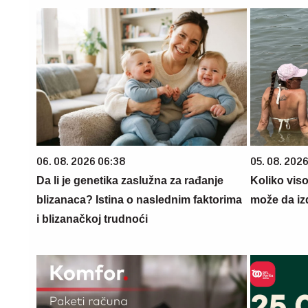
06. 08. 2026 06:38
05. 08. 2026
Da li je genetika zaslužna za rađanje
Koliko vis
blizanaca? Istina o naslednim faktorima
može da iz
i blizanačkoj trudnoći