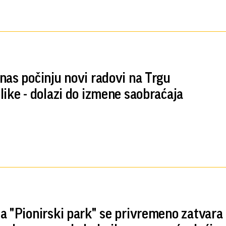
nas počinju novi radovi na Trgu
like - dolazi do izmene saobraćaja
a "Pionirski park" se privremeno zatvara