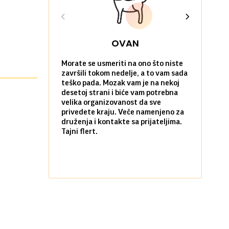
OVAN
Morate se usmeriti na ono što niste
Sve na posl
završili tokom nedelje, a to vam sada
vi kao da n
teško pada. Mozak vam je na nekoj
zadovoljni 
desetoj strani i biće vam potrebna
nekim stvar
velika organizovanost da sve
biste ih po
privedete kraju. Veče namenjeno za
kada ste okr
druženja i kontakte sa prijateljima.
najbližima.
Tajni flert.
okupljanje.