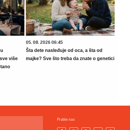
05. 08. 2026 06:45
su
Šta dete nasleđuje od oca, a šta od
sve više
majke? Sve što treba da znate o genetici
ntano
Pratite nas