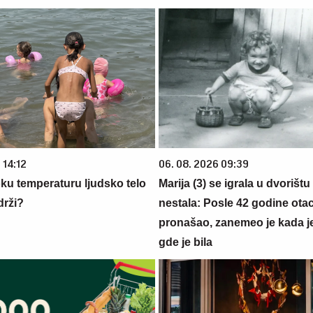
 14:12
06. 08. 2026 09:39
oku temperaturu ljudsko telo
Marija (3) se igrala u dvorištu
drži?
nestala: Posle 42 godine otac
pronašao, zanemeo je kada j
gde je bila