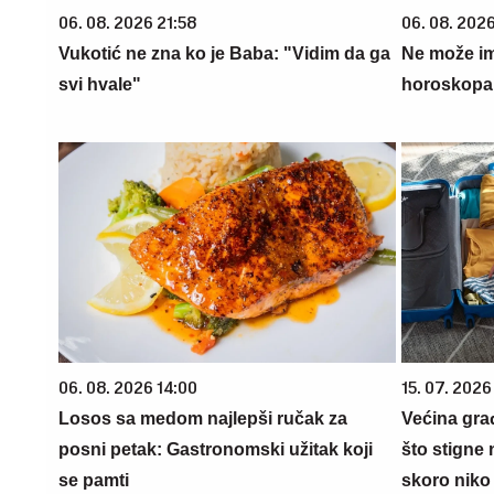
06. 08. 2026 21:58
06. 08. 2026
Vukotić ne zna ko je Baba: "Vidim da ga
Ne može im
svi hvale"
horoskopa 
06. 08. 2026 14:00
15. 07. 2026
Losos sa medom najlepši ručak za
Većina gra
posni petak: Gastronomski užitak koji
što stigne 
se pamti
skoro niko 