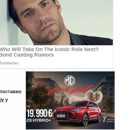
 поставио
у у