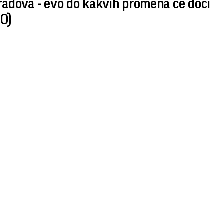
radova - evo do kakvih promena će doći
O)