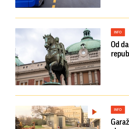
INFO
Od da
repub
INFO
Garaž