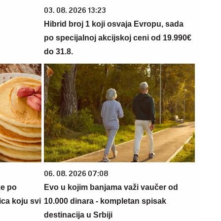
03. 08. 2026 13:23
Hibrid broj 1 koji osvaja Evropu, sada
po specijalnoj akcijskoj ceni od 19.990€
do 31.8.
06. 08. 2026 07:08
ke po
Evo u kojim banjama važi vaučer od
ca koju svi
10.000 dinara - kompletan spisak
destinacija u Srbiji