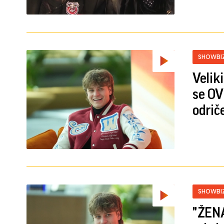
SHOWBI
Velik
se OV
odrič
SHOWBI
"ŽENA