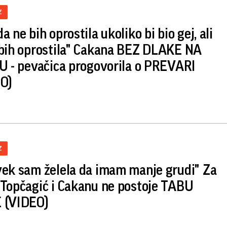
Z
 ne bih oprostila ukoliko bi bio gej, ali
bih oprostila" Cakana BEZ DLAKE NA
U - pevačica progovorila o PREVARI
O)
Z
ek sam želela da imam manje grudi" Za
Topčagić i Cakanu ne postoje TABU
 (VIDEO)