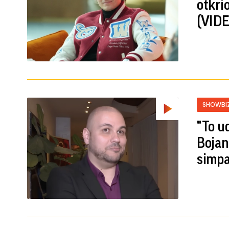
otkri
(VIDE
SHOWBI
"To u
Bojan
simpa