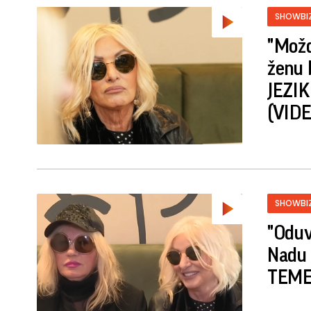
SHOWBI
"Možda
ženu 
JEZIK
(VIDE
SHOWBI
"Oduv
Nadu 
TEME