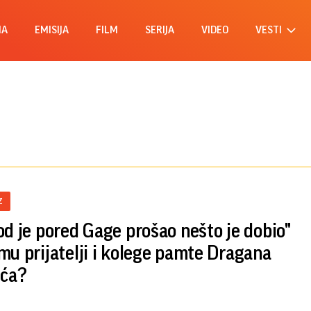
MA
EMISIJA
FILM
SERIJA
VIDEO
VESTI
Z
od je pored Gage prošao nešto je dobio"
mu prijatelji i kolege pamte Dragana
ića?