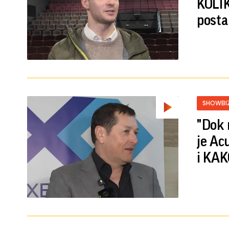
KOLIK
posta
SHOWBI
"Dok 
je Ac
i KAK