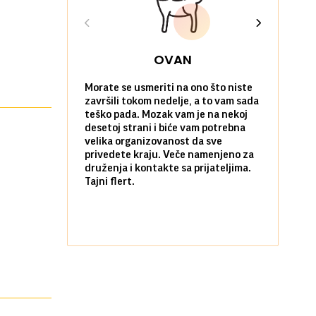
OVAN
Morate se usmeriti na ono što niste
Sve na posl
završili tokom nedelje, a to vam sada
vi kao da n
teško pada. Mozak vam je na nekoj
zadovoljni 
desetoj strani i biće vam potrebna
nekim stvar
velika organizovanost da sve
biste ih po
privedete kraju. Veče namenjeno za
kada ste okr
druženja i kontakte sa prijateljima.
najbližima.
Tajni flert.
okupljanje.