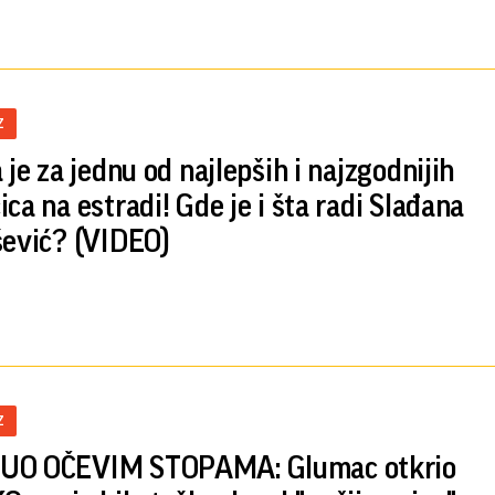
Z
 je za jednu od najlepših i najzgodnijih
ica na estradi! Gde je i šta radi Slađana
šević? (VIDEO)
Z
UO OČEVIM STOPAMA: Glumac otkrio