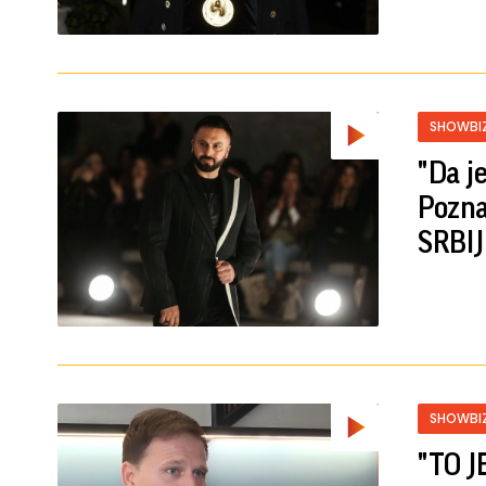
SHOWBI
"Da je
Pozna
SRBIJ
SHOWBI
"TO J