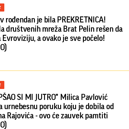
Z
v rođendan je bila PREKRETNICA!
a društvenih mreža Brat Pelin rešen da
 Evroviziju, a ovako je sve počelo!
O)
Z
ŠAO SI MI JUTRO" Milica Pavlović
la urnebesnu poruku koju je dobila od
a Rajovića - ovo će zauvek pamtiti
O)