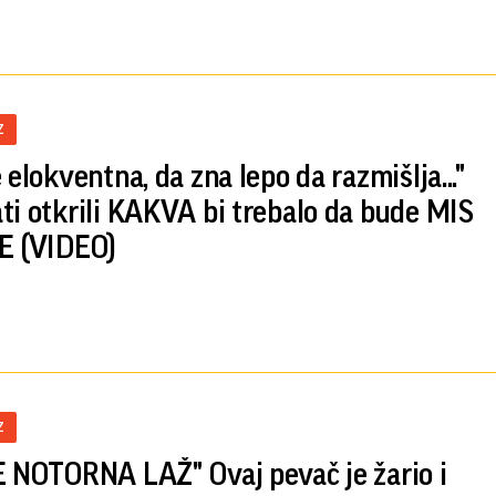
Z
 elokventna, da zna lepo da razmišlja..."
ti otkrili KAKVA bi trebalo da bude MIS
E (VIDEO)
Z
E NOTORNA LAŽ" Ovaj pevač je žario i