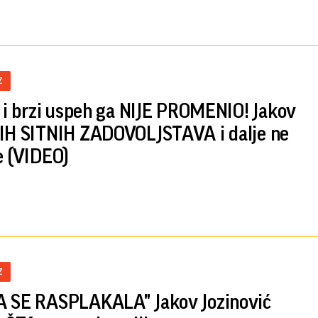
Z
i i brzi uspeh ga NIJE PROMENIO! Jakov
IH SITNIH ZADOVOLJSTAVA i dalje ne
e (VIDEO)
Z
 SE RASPLAKALA" Jakov Jozinović