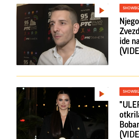
SHOWBI
Njego
Zvezd
ide na
(VIDE
SHOWBI
"ULEP
otkri
Boban
(VIDE