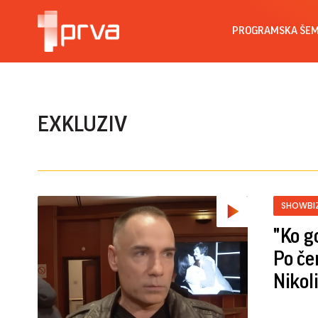
PROGRAMSKA ŠE
EXKLUZIV
SHOWBI
"Ko g
Po če
Nikol