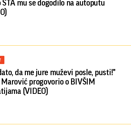
o ŠTA mu se dogodilo na autoputu
O)
Z
dato, da me jure muževi posle, pusti!"
 Marović progovorio o BIVŠIM
tijama (VIDEO)