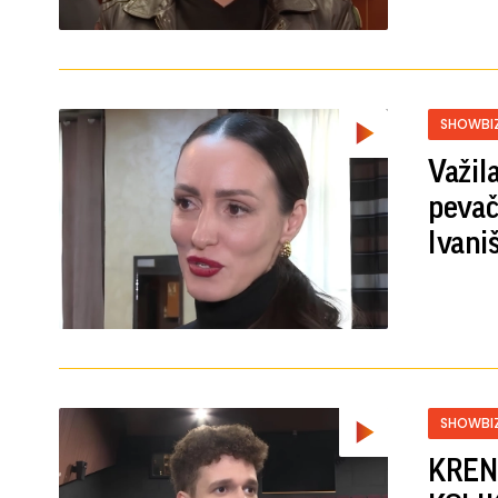
SHOWBI
Važila
pevač
Ivani
SHOWBI
KREN