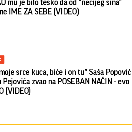
O mu je bilo teško da od "nečijeg sina"
ne IME ZA SEBE (VIDEO)
Z
moje srce kuca, biće i on tu" Saša Popović
u Pejovića zvao na POSEBAN NAČIN - evo
O (VIDEO)