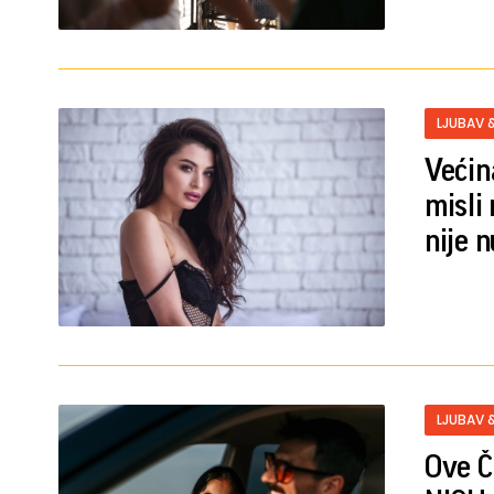
LJUBAV 
Veći
misli 
nije n
LJUBAV 
Ove Č