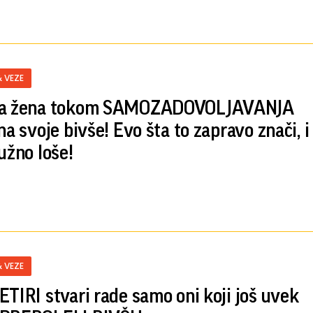
& VEZE
na žena tokom SAMOZADOVOLJAVANJA
na svoje bivše! Evo šta to zapravo znači, i
užno loše!
& VEZE
ETIRI stvari rade samo oni koji još uvek