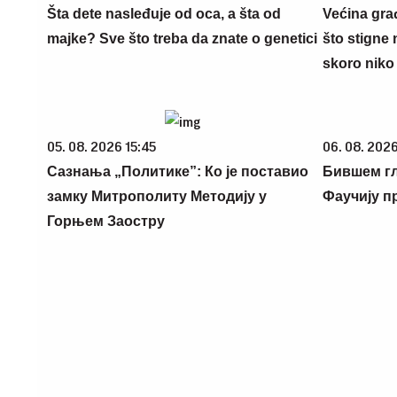
Šta dete nasleđuje od oca, a šta od
Većina gra
majke? Sve što treba da znate o genetici
što stigne 
skoro niko 
05. 08. 2026 15:45
06. 08. 2026
Сазнања „Политике”: Ко је поставио
Бившем г
замку Митрополиту Методију у
Фаучију п
Горњем Заостру