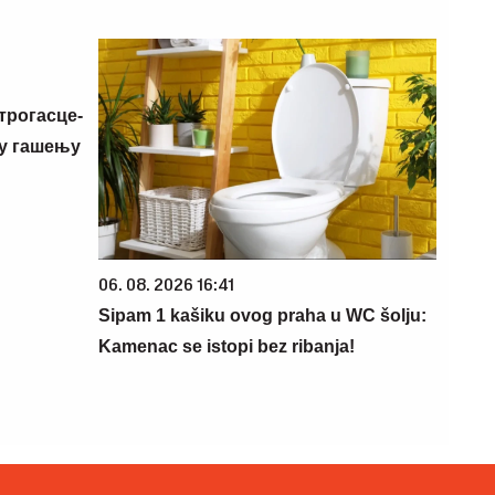
трогасце-
 у гашењу
06. 08. 2026 16:41
Sipam 1 kašiku ovog praha u WC šolju:
Kamenac se istopi bez ribanja!