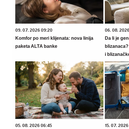
09. 07. 2026 09:20
06. 08. 202
Komfor po meri klijenata: nova linija
Da li je ge
paketa ALTA banke
blizanaca?
i blizanačk
05. 08. 2026 06:45
15. 07. 2026