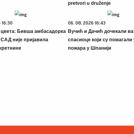
pretvori u druženje
 16:30
06. 08. 2026 16:43
 цвета: Бивша амбасадорка
Вучић и Дачић дочекали ва
у САД није пријавила
спасиоце који су помагали
кретнине
пожара у Шпанији