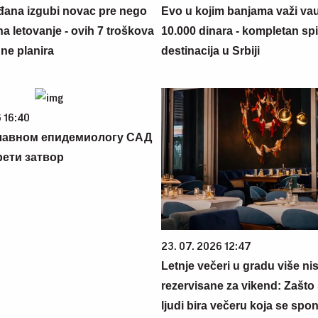
đana izgubi novac pre nego
Evo u kojim banjama važi va
na letovanje - ovih 7 troškova
10.000 dinara - kompletan sp
ne planira
destinacija u Srbiji
 16:40
лавном епидемиологу САД
рети затвор
23. 07. 2026 12:47
Letnje večeri u gradu više ni
rezervisane za vikend: Zašto 
ljudi bira večeru koja se spo