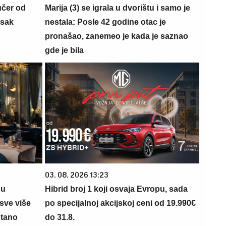
učer od
Marija (3) se igrala u dvorištu i samo je
isak
nestala: Posle 42 godine otac je
pronašao, zanemeo je kada je saznao
gde je bila
03. 08. 2026 13:23
su
Hibrid broj 1 koji osvaja Evropu, sada
sve više
po specijalnoj akcijskoj ceni od 19.990€
ntano
do 31.8.