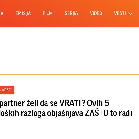
MA
EMISIJA
FILM
SERIJA
VIDEO
VESTI
& VEZE
 partner želi da se VRATI? Ovih 5
loških razloga objašnjava ZAŠTO to radi