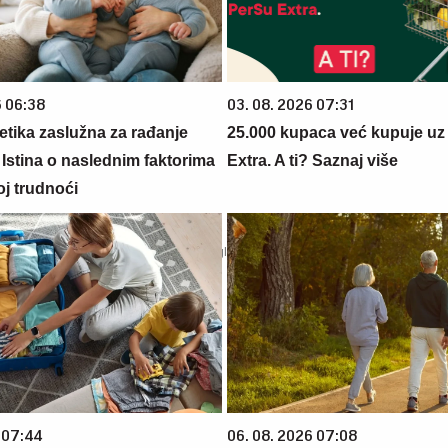
6 06:38
03. 08. 2026 07:31
netika zaslužna za rađanje
25.000 kupaca već kupuje uz
 Istina o naslednim faktorima
Extra. A ti? Saznaj više
oj trudnoći
 07:44
06. 08. 2026 07:08