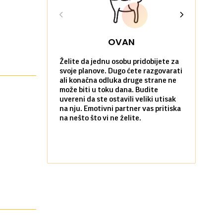
OVAN
Želite da jednu osobu pridobijete za
Danas možet
svoje planove. Dugo ćete razgovarati
će vas iznen
ali konačna odluka druge strane ne
da verujete
može biti u toku dana. Budite
povoljne po 
uvereni da ste ostavili veliki utisak
poradujete 
na nju. Emotivni partner vas pritiska
razočarate
na nešto što vi ne želite.
komunikacij
Flertovanje