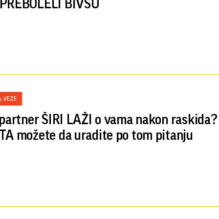
 PREBOLELI BIVŠU
& VEZE
 partner ŠIRI LAŽI o vama nakon raskida?
TA možete da uradite po tom pitanju