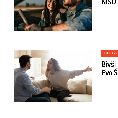
NISU
LJUBAV 
Bivši
Evo Š