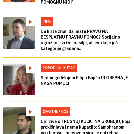
POMOGNU NJOJ"
INFO
Da li ste znali da imate PRAVO NA
BESPLATNU PRAVNU POMOĆ? Socijalno
ugroženi i žrtve nasilja, ali evo koje još
kategorije građana...
PORODIČNI KUTAK
Sedmogodišnjem Filipu Bajiću POTREBNA JE
NAŠA POMOĆ!
ŽIVOTNE PRIČE
Oni žive u TROŠNOJ KUĆICI NA GROBLJU, koja
prokišnjava i nema kupatilo: Samohranom
ocu Janošu i njegovom sinu je potrebna