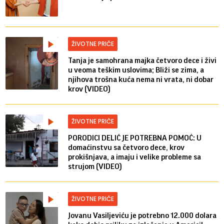
ŽIVOTNE PRIČE
Tanja je samohrana majka četvoro dece i živi
u veoma teškim uslovima; Bliži se zima, a
njihova trošna kuća nema ni vrata, ni dobar
krov (VIDEO)
ŽIVOTNE PRIČE
PORODICI DELIĆ JE POTREBNA POMOĆ: U
domaćinstvu sa četvoro dece, krov
prokišnjava, a imaju i velike probleme sa
strujom (VIDEO)
ŽIVOTNE PRIČE
Jovanu Vasiljeviću je potrebno 12.000 dolara