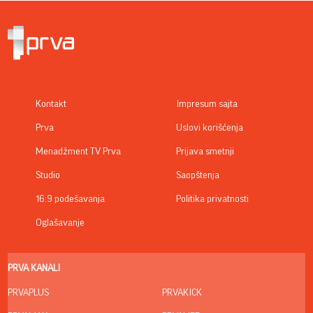
Kontakt
Impresum sajta
Prva
Uslovi korišćenja
Menadžment TV Prva
Prijava smetnji
Studio
Saopštenja
16:9 podešavanja
Politika privatnosti
Oglašavanje
PRVA KANALI
PRVAPLUS
PRVAKICK