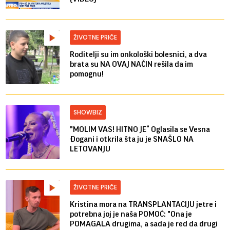
ŽIVOTNE PRIČE
Roditelji su im onkološki bolesnici, a dva
brata su NA OVAJ NAČIN rešila da im
pomognu!
SHOWBIZ
"MOLIM VAS! HITNO JE“ Oglasila se Vesna
Đogani i otkrila šta ju je SNAŠLO NA
LETOVANJU
ŽIVOTNE PRIČE
Kristina mora na TRANSPLANTACIJU jetre i
potrebna joj je naša POMOĆ: "Ona je
POMAGALA drugima, a sada je red da drugi