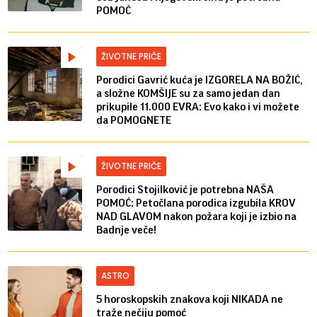
POMOĆ
ŽIVOTNE PRIČE
Porodici Gavrić kuća je IZGORELA NA BOŽIĆ,
a složne KOMŠIJE su za samo jedan dan
prikupile 11.000 EVRA: Evo kako i vi možete
da POMOGNETE
ŽIVOTNE PRIČE
Porodici Stojilković je potrebna NAŠA
POMOĆ: Petočlana porodica izgubila KROV
NAD GLAVOM nakon požara koji je izbio na
Badnje veče!
ASTRO
5 horoskopskih znakova koji NIKADA ne
traže nečiju pomoć