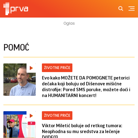
POMOĆ
ŽIVOTNE PRIČE
Evo kako MOŽETE DA POMOGNETE petorici
dečaka koji boluju od Dišenove mišićne
distrofije: Pored SMS poruke, možete doći i
na HUMANITARNI koncert!
ŽIVOTNE PRIČE
Viktor Miletić boluje od retkog tumora:
Neophodna su mu sredstva za lečenje
(VIDEO)