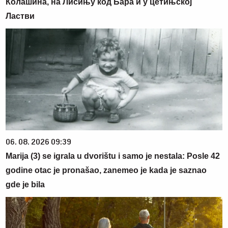
Колашина, на Лисињу код Бара и у цетињској
Ластви
06. 08. 2026 09:39
Marija (3) se igrala u dvorištu i samo je nestala: Posle 42
godine otac je pronašao, zanemeo je kada je saznao
gde je bila