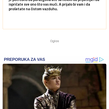
ispričate sve ono što vas muči. A prijalo bi vam i da
volel
prošetate na čistom vazduhu.
način