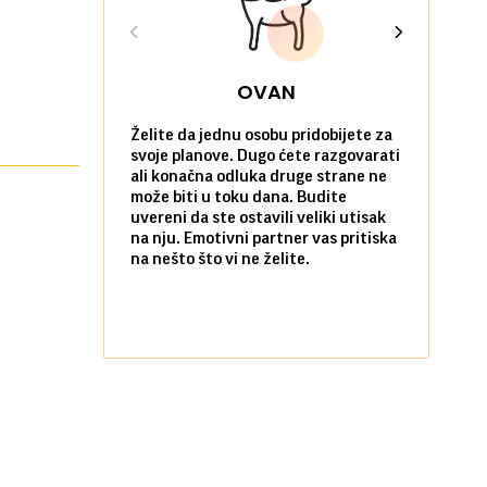
OVAN
Želite da jednu osobu pridobijete za
Danas možet
svoje planove. Dugo ćete razgovarati
će vas iznen
ali konačna odluka druge strane ne
da verujete
može biti u toku dana. Budite
povoljne po 
uvereni da ste ostavili veliki utisak
poradujete 
na nju. Emotivni partner vas pritiska
razočarate
na nešto što vi ne želite.
komunikacij
Flertovanje