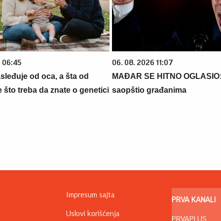
6 06:45
06. 08. 2026 11:07
sleđuje od oca, a šta od
MAĐAR SE HITNO OGLASIO: E
što treba da znate o genetici
saopštio građanima
Impresum sajta
PRVA KANALI
Uslovi korišćenja
PRVAPLUS