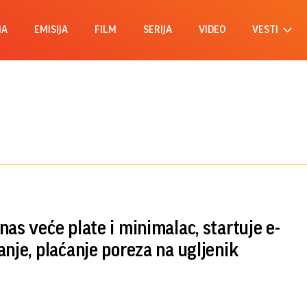
MA
EMISIJA
FILM
SERIJA
VIDEO
VESTI
nas veće plate i minimalac, startuje e-
anje, plaćanje poreza na ugljenik