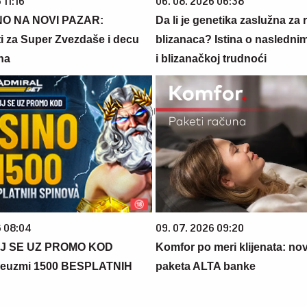
 11:16
06. 08. 2026 06:38
O NA NOVI PAZAR:
Da li je genetika zaslužna za 
 za Super Zvezdaše i decu
blizanaca? Istina o nasledni
na
i blizanačkoj trudnoći
6 08:04
09. 07. 2026 09:20
J SE UZ PROMO KOD
Komfor po meri klijenata: nova
euzmi 1500 BESPLATNIH
paketa ALTA banke