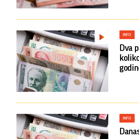
INFO
Dva p
kolik
godin
INFO
Danas