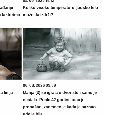
05. 08. 2026 14:12
rađanje
Koliko visoku temperaturu ljudsko telo
m faktorima
može da izdrži?
06. 08. 2026 09:39
 linija
Marija (3) se igrala u dvorištu i samo je
nestala: Posle 42 godine otac je
pronašao, zanemeo je kada je saznao
gde je bila