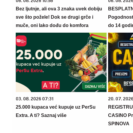
06. 08. 2026 10:58
06. 08. 2026
Bez ljutnje, ali ova 3 znaka uvek dobiju
BESPLATN
sve što požele! Dok se drugi grče i
Pogodnosti
muče, oni lako dođu do komfora
do 14 godi
03. 08. 2026 07:31
20. 07. 202
25.000 kupaca već kupuje uz PerSu
REGISTRU
Extra. A ti? Saznaj više
CASINO Pr
SPINOVA