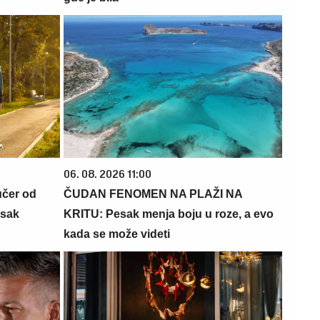
06. 08. 2026 11:00
učer od
ČUDAN FENOMEN NA PLAŽI NA
isak
KRITU: Pesak menja boju u roze, a evo
kada se može videti