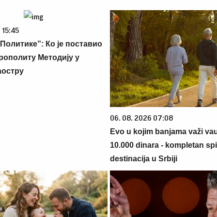
 15:45
Политике”: Ко је поставио
рополиту Методију у
аостру
06. 08. 2026 07:08
Evo u kojim banjama važi va
10.000 dinara - kompletan sp
destinacija u Srbiji