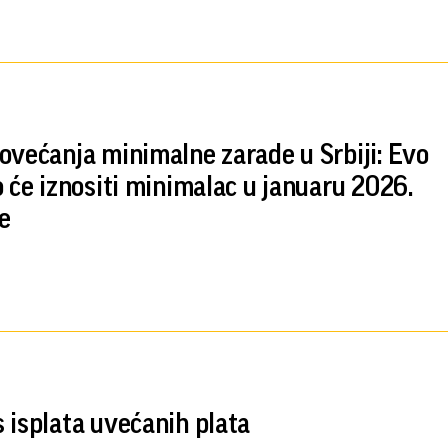
ovećanja minimalne zarade u Srbiji: Evo
o će iznositi minimalac u januaru 2026.
e
 isplata uvećanih plata