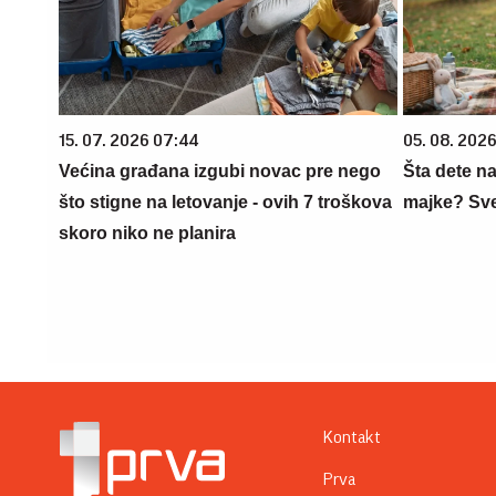
15. 07. 2026 07:44
05. 08. 202
Većina građana izgubi novac pre nego
Šta dete na
što stigne na letovanje - ovih 7 troškova
majke? Sve 
skoro niko ne planira
Kontakt
Prva