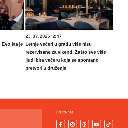
23. 07. 2026 12:47
vo šta je
Letnje večeri u gradu više nisu
rezervisane za vikend: Zašto sve više
ljudi bira večeru koja se spontano
pretvori u druženje
Pratite nas