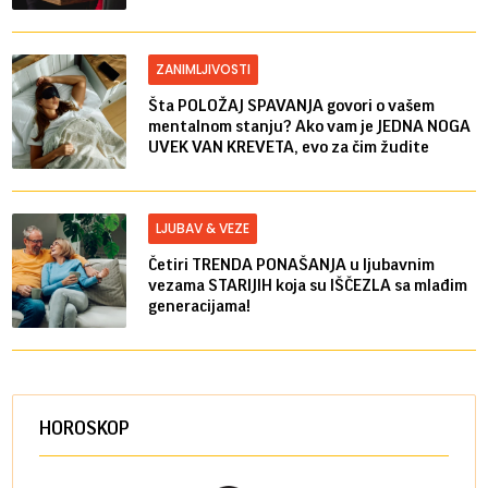
ZANIMLJIVOSTI
Šta POLOŽAJ SPAVANJA govori o vašem
mentalnom stanju? Ako vam je JEDNA NOGA
UVEK VAN KREVETA, evo za čim žudite
LJUBAV & VEZE
Četiri TRENDA PONAŠANJA u ljubavnim
vezama STARIJIH koja su IŠČEZLA sa mlađim
generacijama!
HOROSKOP