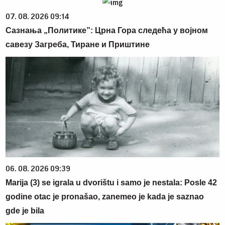
07. 08. 2026 09:14
Сазнања „Политике”: Црна Гора следећа у војном
савезу Загреба, Тиране и Приштине
06. 08. 2026 09:39
Marija (3) se igrala u dvorištu i samo je nestala: Posle 42
godine otac je pronašao, zanemeo je kada je saznao
gde je bila