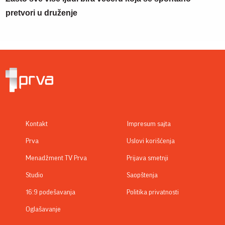
pretvori u druženje
Kontakt
Impresum sajta
Prva
Uslovi korišćenja
Menadžment TV Prva
Prijava smetnji
Studio
Saopštenja
16:9 podešavanja
Politika privatnosti
Oglašavanje