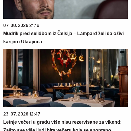
07. 08. 2026 21:18
Mudrik pred selidbom iz Čelsija – Lampard želi da oživi
karijeru Ukrajinca
23. 07. 2026 12:47
Letnje večeri u gradu više nisu rezervisane za vikend:
Zašto sve više ljudi bira večeru koja se spontano