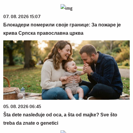
07. 08. 2026 15:07
Блокадери померили своје границе: За пожаре је
крива Српска православна црква
05. 08. 2026 06:45
Šta dete nasleđuje od oca, a šta od majke? Sve što
treba da znate o genetici