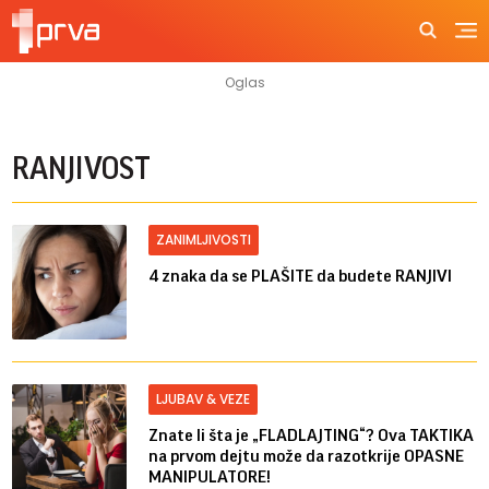
RANJIVOST
ZANIMLJIVOSTI
4 znaka da se PLAŠITE da budete RANJIVI
LJUBAV & VEZE
Znate li šta je „FLADLAJTING“? Ova TAKTIKA
na prvom dejtu može da razotkrije OPASNE
MANIPULATORE!