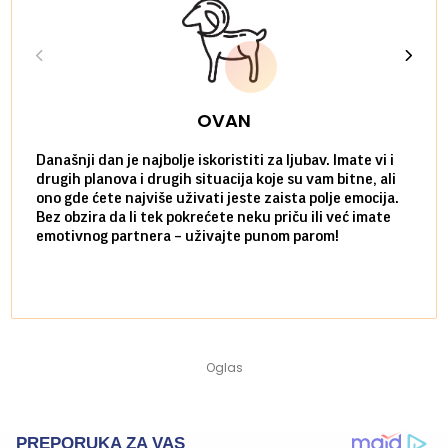
OVAN
Današnji dan je najbolje iskoristiti za ljubav. Imate vi i
Ako v
drugih planova i drugih situacija koje su vam bitne, ali
do ma
ono gde ćete najviše uživati jeste zaista polje emocija.
van g
Bez obzira da li tek pokrećete neku priču ili već imate
društ
emotivnog partnera – uživajte punom parom!
kolik