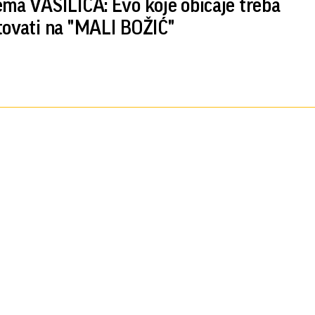
ema VASILICA: Evo koje običaje treba
tovati na "MALI BOŽIĆ"