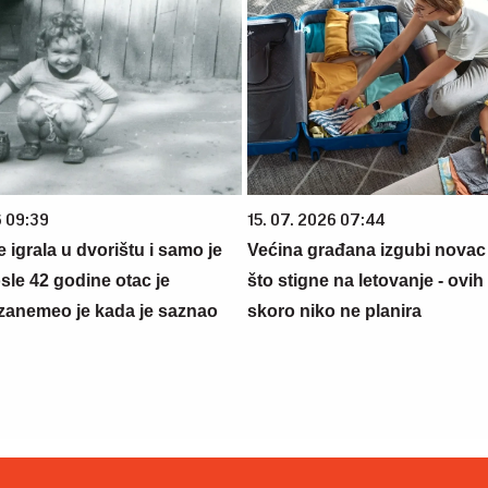
6 09:39
15. 07. 2026 07:44
se igrala u dvorištu i samo je
Većina građana izgubi novac
sle 42 godine otac je
što stigne na letovanje - ovih
zanemeo je kada je saznao
skoro niko ne planira