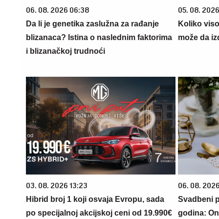
06. 08. 2026 06:38
05. 08. 2026
Da li je genetika zaslužna za rađanje
Koliko vis
blizanaca? Istina o naslednim faktorima
može da iz
i blizanačkoj trudnoći
03. 08. 2026 13:23
06. 08. 202
Hibrid broj 1 koji osvaja Evropu, sada
Svadbeni p
po specijalnoj akcijskoj ceni od 19.990€
godina: Oni