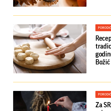
PORODIČ
Recept
tradi
godin
Božić
PORODIČ
Za SR