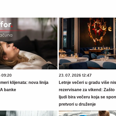
6 09:20
23. 07. 2026 12:47
eri klijenata: nova linija
Letnje večeri u gradu više ni
TA banke
rezervisane za vikend: Zašto 
ljudi bira večeru koja se spo
pretvori u druženje