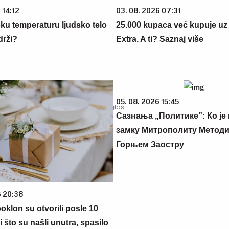
 14:12
03. 08. 2026 07:31
oku temperaturu ljudsko telo
25.000 kupaca već kupuje uz
drži?
Extra. A ti? Saznaj više
05. 08. 2026 15:45
Сазнања „Политике”: Ко је
замку Митрополиту Методиј
Горњем Заостру
6 20:38
oklon su otvorili posle 10
 što su našli unutra, spasilo