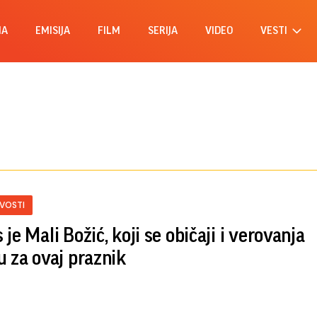
MA
EMISIJA
FILM
SERIJA
VIDEO
VESTI
IVOSTI
je Mali Božić, koji se običaji i verovanja
u za ovaj praznik