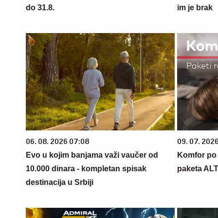
do 31.8.
im je brak
06. 08. 2026 07:08
09. 07. 202
Evo u kojim banjama važi vaučer od
Komfor po m
10.000 dinara - kompletan spisak
paketa AL
destinacija u Srbiji