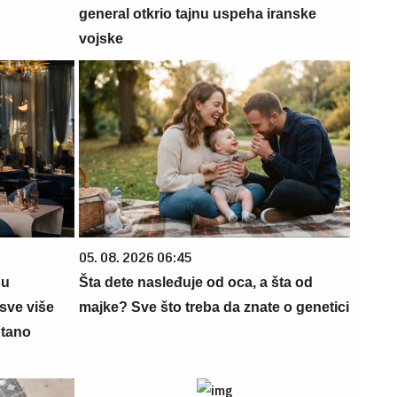
general otkrio tajnu uspeha iranske
vojske
05. 08. 2026 06:45
su
Šta dete nasleđuje od oca, a šta od
sve više
majke? Sve što treba da znate o genetici
ntano