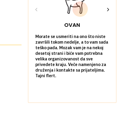
OVAN
Morate se usmeriti na ono što niste
Sve na posl
završili tokom nedelje, a to vam sada
vi kao da n
teško pada. Mozak vam je na nekoj
zadovoljni 
desetoj strani i biće vam potrebna
nekim stvar
velika organizovanost da sve
biste ih po
privedete kraju. Veče namenjeno za
kada ste okr
druženja i kontakte sa prijateljima.
najbližima.
Tajni flert.
okupljanje.