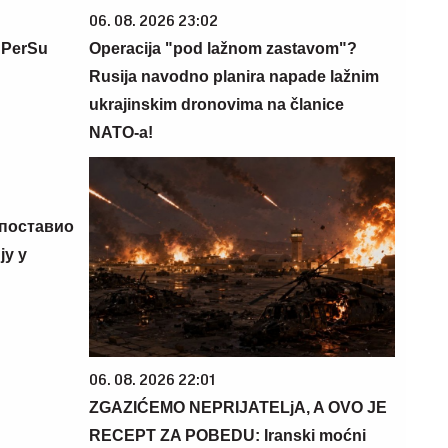
06. 08. 2026 23:02
 PerSu
Operacija "pod lažnom zastavom"?
Rusija navodno planira napade lažnim
ukrajinskim dronovima na članice
NATO-a!
 поставио
у у
06. 08. 2026 22:01
ZGAZIĆEMO NEPRIJATELjA, A OVO JE
RECEPT ZA POBEDU: Iranski moćni