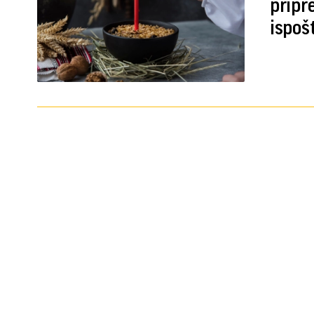
pripr
ispoš