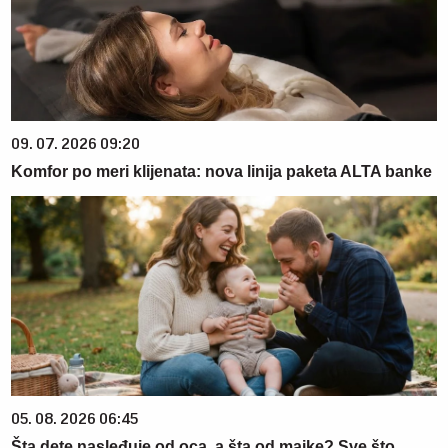
09. 07. 2026 09:20
Komfor po meri klijenata: nova linija paketa ALTA banke
05. 08. 2026 06:45
Šta dete nasleđuje od oca, a šta od majke? Sve što