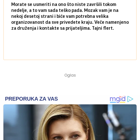
Morate se usmeriti na ono što niste završili tokom
Sve n
nedelje, a to vam sada teško pada. Mozak vam je na
potpu
nekoj desetoj strani i biće vam potrebna velika
stvar
organizovanost da sve privedete kraju. Veče namenjeno
tempo
za druženja i kontakte sa prijateljima. Tajni flert.
najbl