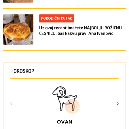
PORODIČNI KUTAK
Uz ovaj recept imaćete NAJBOLJU BOŽIĆNU
ČESNICU, baš kakvu pravi Ana Ivanović
HOROSKOP
OVAN