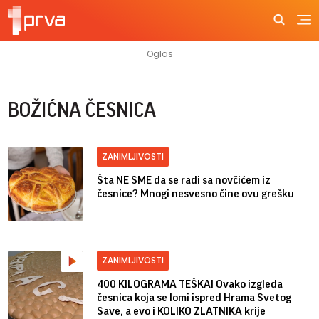
BOŽIĆNA ČESNICA
ZANIMLJIVOSTI
Šta NE SME da se radi sa novčićem iz
česnice? Mnogi nesvesno čine ovu grešku
ZANIMLJIVOSTI
400 KILOGRAMA TEŠKA! Ovako izgleda
česnica koja se lomi ispred Hrama Svetog
Save, a evo i KOLIKO ZLATNIKA krije