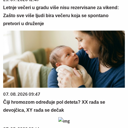
Letnje večeri u gradu više nisu rezervisane za vikend:
Zašto sve više ljudi bira večeru koja se spontano
pretvori u druženje
07. 08. 2026 09:47
Čiji hromozom određuje pol deteta? XX rađa se
devojčica, XY rađa se dečak