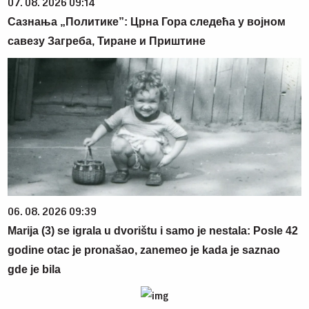
07. 08. 2026 09:14
Сазнања „Политике”: Црна Гора следећа у војном
савезу Загреба, Тиране и Приштине
06. 08. 2026 09:39
Marija (3) se igrala u dvorištu i samo je nestala: Posle 42
godine otac je pronašao, zanemeo je kada je saznao
gde je bila