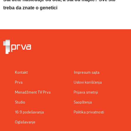
treba da znate o genetici
Kontakt
Impresum sajta
Prva
Uslovi korišćenja
Menadžment TV Prva
Prijava smetnji
Studio
Saopštenja
16:9 podešavanja
Politika privatnosti
Oglašavanje