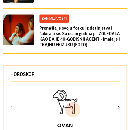
ZANIMLJIVOSTI
Pronašla je svoju fotku iz detinjstva i
šokirala se: Sa osam godina je IZGLEDALA
KAO DA JE 40-GODIŠNJI AGENT - imala je i
TRAJNU FRIZURU (FOTO)
HOROSKOP
OVAN