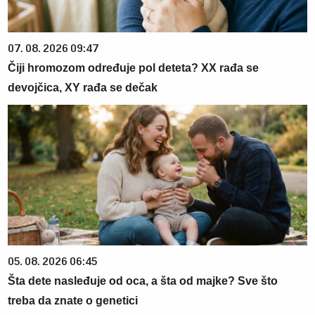
07. 08. 2026 09:47
Čiji hromozom određuje pol deteta? XX rađa se
devojčica, XY rađa se dečak
05. 08. 2026 06:45
Šta dete nasleđuje od oca, a šta od majke? Sve što
treba da znate o genetici