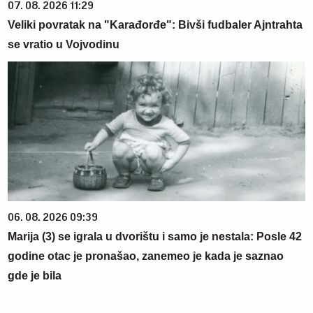
07. 08. 2026 11:29
Veliki povratak na "Karađorđe": Bivši fudbaler Ajntrahta
se vratio u Vojvodinu
06. 08. 2026 09:39
Marija (3) se igrala u dvorištu i samo je nestala: Posle 42
godine otac je pronašao, zanemeo je kada je saznao
gde je bila