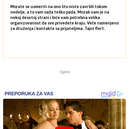
Morate se usmeriti na ono što niste završili tokom
Sve n
nedelje, a to vam sada teško pada. Mozak vam je na
potpu
nekoj desetoj strani i biće vam potrebna velika
stvar
organizovanost da sve privedete kraju. Veče namenjeno
tempo
za druženja i kontakte sa prijateljima. Tajni flert.
najbl