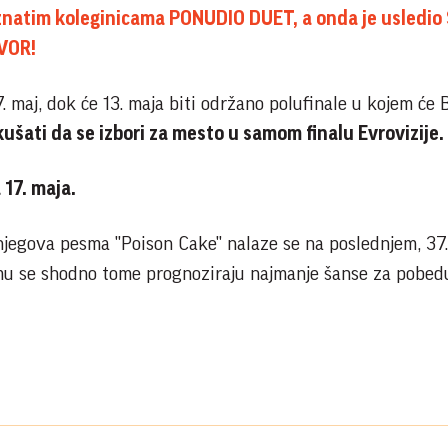
natim koleginicama PONUDIO DUET, a onda je usledio
VOR!
 maj, dok će 13. maja biti održano polufinale u kojem će 
ušati da se izbori za mesto u samom finalu Evrovizije
 17. maja.
njegova pesma "Poison Cake" nalaze se na poslednjem, 37
 mu se shodno tome prognoziraju najmanje šanse za pobe