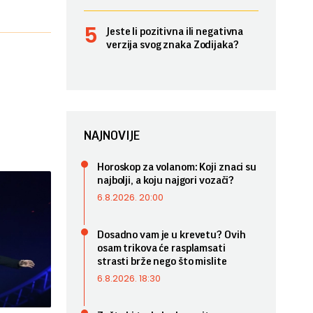
Jeste li pozitivna ili negativna
verzija svog znaka Zodijaka?
NAJNOVIJE
Horoskop za volanom: Koji znaci su
najbolji, a koju najgori vozači?
6.8.2026. 20:00
Dosadno vam je u krevetu? Ovih
osam trikova će rasplamsati
strasti brže nego što mislite
6.8.2026. 18:30