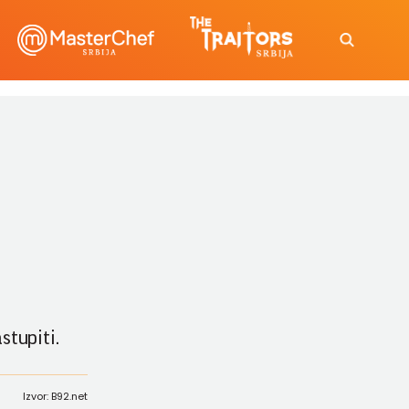
stupiti.
Izvor: B92.net