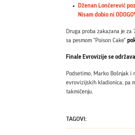
Dženan Lončerević poz
Nisam dobio ni ODOGO
Druga proba zakazana je za 7.
sa pesmom "Poison Cake"
pok
Finale Evrovizije se održava
Podsetimo, Marko Bošnjak i 
evrovizijskih kladionica, pa
takmičenju.
TAGOVI: