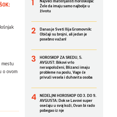
Najveći materijalisti horoskopa:
 ŠOK:
Žele da imaju samo najbolje u
životu
Bošnjak
Danas je Sveti Ilija Gromovnik:
Običaji su brojni, ali jedan je
.
posebno važan!
HOROSKOP ZA SREDU, 5.
AVGUST: Bikovi vrlo
. mestu
neraspoloženi, Blizanci imaju
du o ovom
probleme na poslu, Vage će
privući vesela i duhovita osoba
NEDELJNI HOROSKOP OD 3. DO 9.
AVGUSTA: Dok se Lavovi super
osećaju u svoj koži, Ovan bi rado
pobegao iz nje