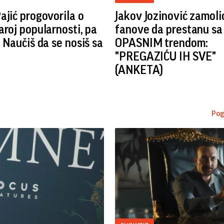
ajić progovorila o
Jakov Jozinović zamoli
aroj popularnosti, pa
fanove da prestanu sa
: Naučiš da se nosiš sa
OPASNIM trendom:
"PREGAZIĆU IH SVE"
(ANKETA)
Pog