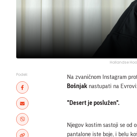
Hollandse Hoog
Podeli:
Na zvaničnom Instagram pro
Bošnjak
nastupati na Evrovizi
"Desert je poslužen".
Njegov kostim sastoji se od
pantalone iste boje, i belu ko