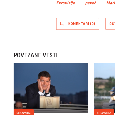
Evrovizija
pevač
Mark
KOMENTARI (0)
OS
POVEZANE VESTI
SHOWBIZ
SHOWBIZ