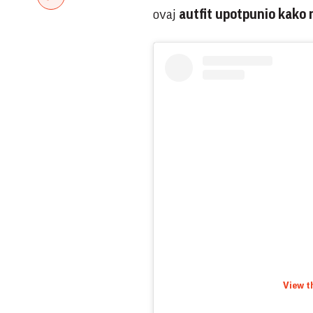
ovaj
autfit upotpunio kako 
View t