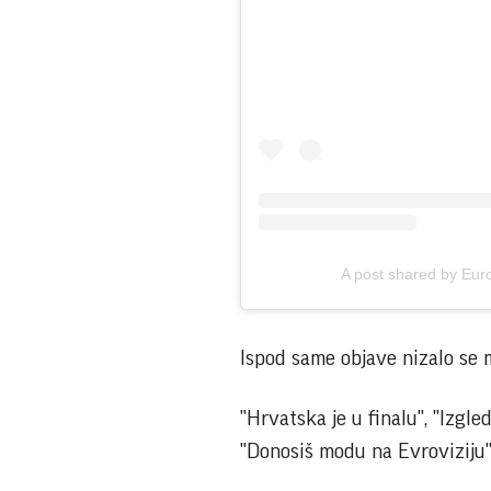
A post shared by Eur
Ispod same objave nizalo se
"Hrvatska je u finalu", "Izgle
"Donosiš modu na Evroviziju"