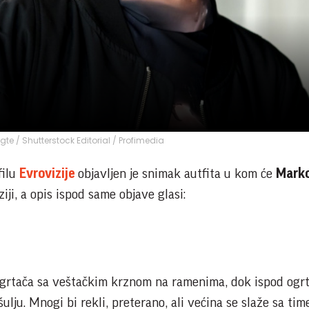
te / Shutterstock Editorial / Profimedia
filu
Evrovizije
objavljen je snimak autfita u kom će
Mark
ji, a opis ispod same objave glasi:
 ogrtača sa veštačkim krznom na ramenima, dok ispod ogr
šulju. Mnogi bi rekli, preterano, ali većina se slaže sa tim