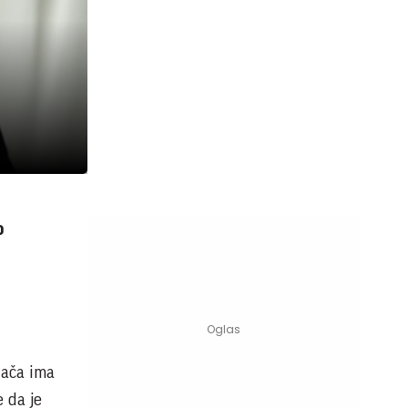
o
tača ima
e da je