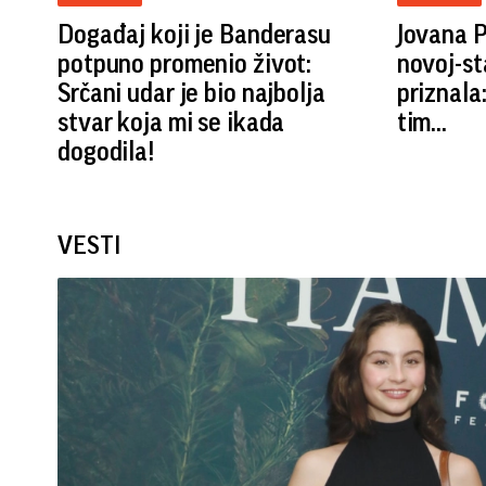
Događaj koji je Banderasu
Jovana P
potpuno promenio život:
novoj-st
Srčani udar je bio najbolja
priznala
stvar koja mi se ikada
tim...
dogodila!
VESTI