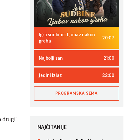
Igra sudbine: Ljubav nakon
20:07
greha
21:00
Najbolji san
22:00
Jedini izlaz
PROGRAMSKA ŠEMA
 drugi",
NAJČITANIJE