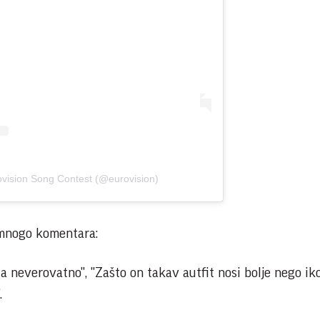
ovision Song Contest (@eurovision)
 mnogo komentara:
da neverovatno", "Zašto on takav autfit nosi bolje nego iko
.