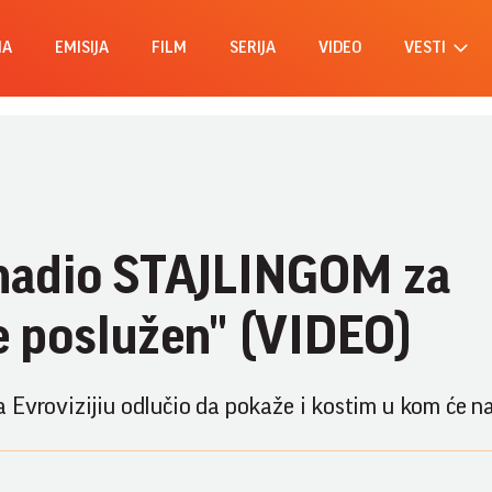
MA
EMISIJA
FILM
SERIJA
VIDEO
VESTI
nadio STAJLINGOM za
je poslužen" (VIDEO)
 Evrovizijiu odlučio da pokaže i kostim u kom će na