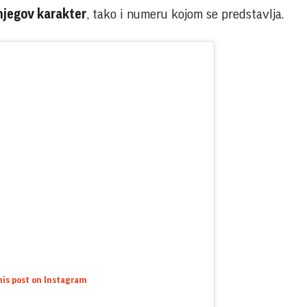
njegov karakter
, tako i numeru kojom se predstavlja.
his post on Instagram