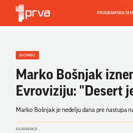
PROGRAMSKA ŠE
SHOWBIZ
Marko Bošnjak izne
Evroviziju: "Desert 
Marko Bošnjak je nedelju dana pre nastupa na
5.5.2025.
|
9:21