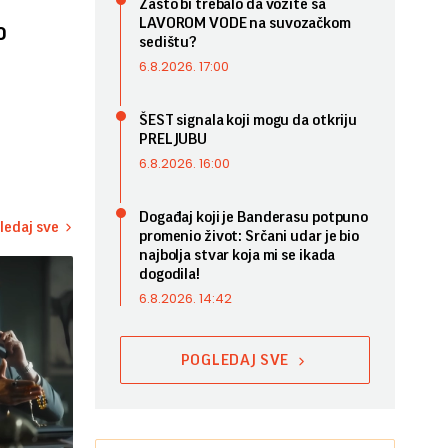
Zašto bi trebalo da vozite sa
LAVOROM VODE na suvozačkom
o
sedištu?
6.8.2026. 17:00
ŠEST signala koji mogu da otkriju
PRELJUBU
6.8.2026. 16:00
Događaj koji je Banderasu potpuno
ledaj sve
promenio život: Srčani udar je bio
najbolja stvar koja mi se ikada
dogodila!
6.8.2026. 14:42
POGLEDAJ SVE