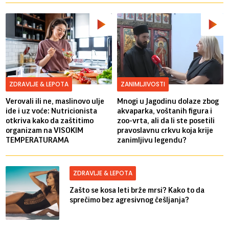
ZDRAVLJE & LEPOTA
ZANIMLJIVOSTI
Verovali ili ne, maslinovo ulje
Mnogi u Jagodinu dolaze zbog
ide i uz voće: Nutricionista
akvaparka, voštanih figura i
otkriva kako da zaštitimo
zoo-vrta, ali da li ste posetili
organizam na VISOKIM
pravoslavnu crkvu koja krije
TEMPERATURAMA
zanimljivu legendu?
ZDRAVLJE & LEPOTA
Zašto se kosa leti brže mrsi? Kako to da
sprečimo bez agresivnog češljanja?