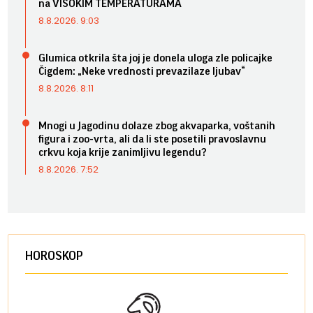
na VISOKIM TEMPERATURAMA
8.8.2026. 9:03
Glumica otkrila šta joj je donela uloga zle policajke
Čigdem: „Neke vrednosti prevazilaze ljubav“
8.8.2026. 8:11
Mnogi u Jagodinu dolaze zbog akvaparka, voštanih
figura i zoo-vrta, ali da li ste posetili pravoslavnu
crkvu koja krije zanimljivu legendu?
8.8.2026. 7:52
HOROSKOP