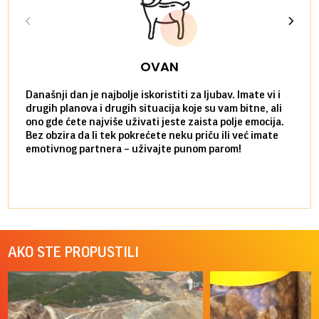
OVAN
Današnji dan je najbolje iskoristiti za ljubav. Imate vi i
Ako v
drugih planova i drugih situacija koje su vam bitne, ali
do ma
ono gde ćete najviše uživati jeste zaista polje emocija.
van g
Bez obzira da li tek pokrećete neku priču ili već imate
društ
emotivnog partnera – uživajte punom parom!
kolik
AKO STE PROPUSTILI