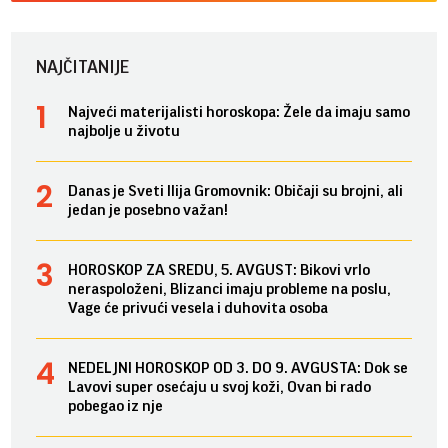
NAJČITANIJE
Najveći materijalisti horoskopa: Žele da imaju samo
najbolje u životu
Danas je Sveti Ilija Gromovnik: Običaji su brojni, ali
jedan je posebno važan!
HOROSKOP ZA SREDU, 5. AVGUST: Bikovi vrlo
neraspoloženi, Blizanci imaju probleme na poslu,
Vage će privući vesela i duhovita osoba
NEDELJNI HOROSKOP OD 3. DO 9. AVGUSTA: Dok se
Lavovi super osećaju u svoj koži, Ovan bi rado
pobegao iz nje