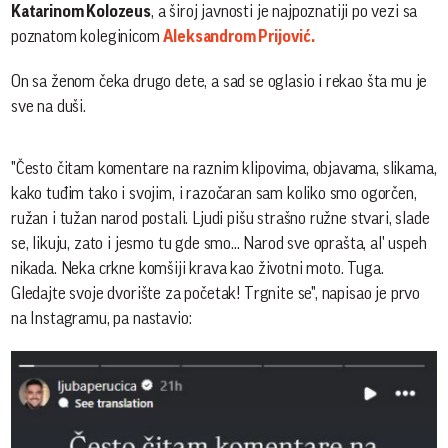
Katarinom Kolozeus
, a široj javnosti je najpoznatiji po vezi sa
poznatom koleginicom
Aleksandrom Prijović.
On sa ženom čeka drugo dete, a sad se oglasio i rekao šta mu je
sve na duši.
"Često čitam komentare na raznim klipovima, objavama, slikama,
kako tuđim tako i svojim, i razočaran sam koliko smo ogorčen,
ružan i tužan narod postali. Ljudi pišu strašno ružne stvari, slade
se, likuju, zato i jesmo tu gde smo... Narod sve oprašta, al' uspeh
nikada. Neka crkne komšiji krava kao životni moto. Tuga.
Gledajte svoje dvorište za početak! Trgnite se", napisao je prvo
na Instagramu, pa nastavio: