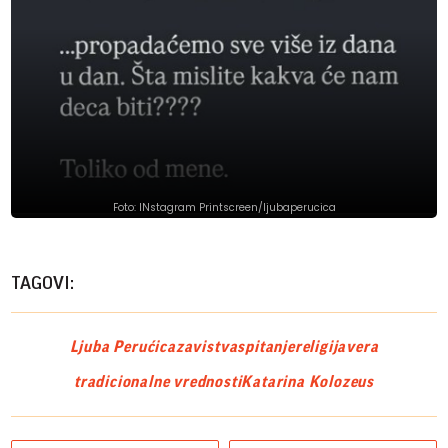
Foto: INstagram Printscreen/ljubaperucica
TAGOVI:
Ljuba Perućica
zavist
vaspitanje
religija
vera
tradicionalne vrednosti
Katarina Kolozeus