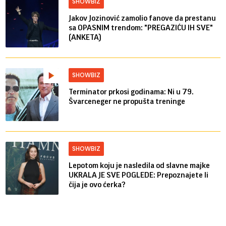
SHOWBIZ
Jakov Jozinović zamolio fanove da prestanu
sa OPASNIM trendom: "PREGAZIĆU IH SVE"
(ANKETA)
SHOWBIZ
Terminator prkosi godinama: Ni u 79.
Švarceneger ne propušta treninge
SHOWBIZ
Lepotom koju je nasledila od slavne majke
UKRALA JE SVE POGLEDE: Prepoznajete li
čija je ovo ćerka?