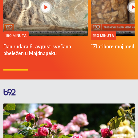
150 MINUTA
150 MINUTA
Dan rudara 6. avgust svečano
“Zlatibore moj mede
obeležen u Majdnapeku