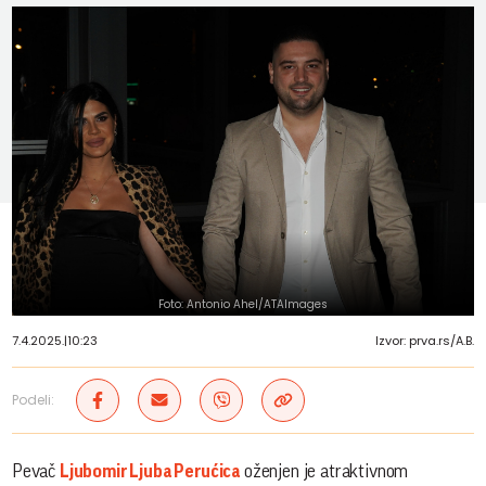
Foto: Antonio Ahel/ATAImages
7.4.2025.
|
10:23
Izvor: prva.rs/A.B.
Podeli:
Pevač
Ljubomir Ljuba Perućica
oženjen je atraktivnom