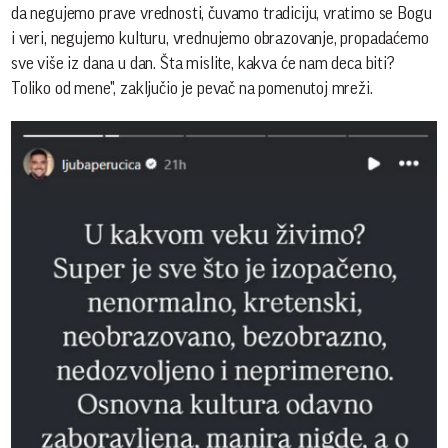
da negujemo prave vrednosti, čuvamo tradiciju, vratimo se Bogu
i veri, negujemo kulturu, vrednujemo obrazovanje, propadaćemo
sve više iz dana u dan. Šta mislite, kakva će nam deca biti?
Toliko od mene", zaključio je pevač na pomenutoj mreži.