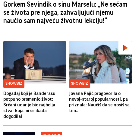
Gorkem Sevindik o sinu Marselu: „Ne sećam
se života pre njega, zahvaljujući njemu
naučio sam najveću životnu lekciju!“
SHOWBIZ
SHOWBIZ
Događaj koji je Banderasu
Jovana Pajić progovorila o
potpuno promenio život:
novoj-staroj popularnosti, pa
Srčani udar je bio najbolja
priznala: Naučiš da se nosiš sa
stvar koja mi se ikada
tim...
dogodila!