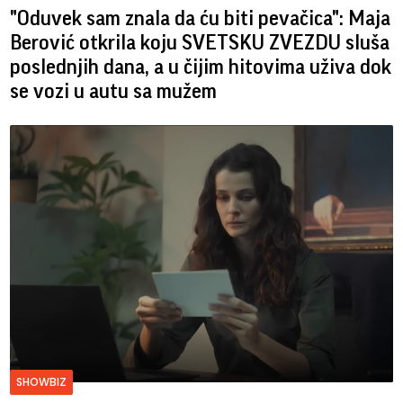
"Oduvek sam znala da ću biti pevačica": Maja
Berović otkrila koju SVETSKU ZVEZDU sluša
poslednjih dana, a u čijim hitovima uživa dok
se vozi u autu sa mužem
SHOWBIZ