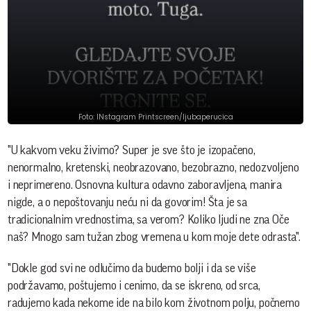
Foto: INstagram Printscreen/ljubaperucica
"U kakvom veku živimo? Super je sve što je izopačeno,
nenormalno, kretenski, neobrazovano, bezobrazno, nedozvoljeno
i neprimereno. Osnovna kultura odavno zaboravljena, manira
nigde, a o nepoštovanju neću ni da govorim! Šta je sa
tradicionalnim vrednostima, sa verom? Koliko ljudi ne zna Oče
naš? Mnogo sam tužan zbog vremena u kom moje dete odrasta".
"Dokle god svi ne odlučimo da budemo bolji i da se više
podržavamo, poštujemo i cenimo, da se iskreno, od srca,
radujemo kada nekome ide na bilo kom životnom polju, počnemo