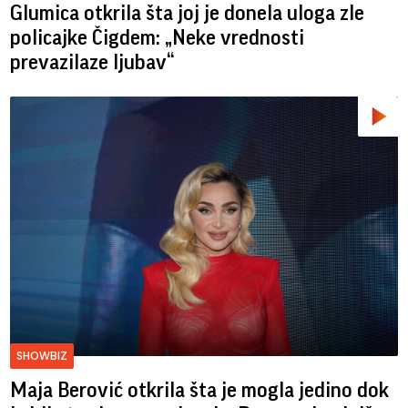
Glumica otkrila šta joj je donela uloga zle
policajke Čigdem: „Neke vrednosti
prevazilaze ljubav“
SHOWBIZ
Maja Berović otkrila šta je mogla jedino dok