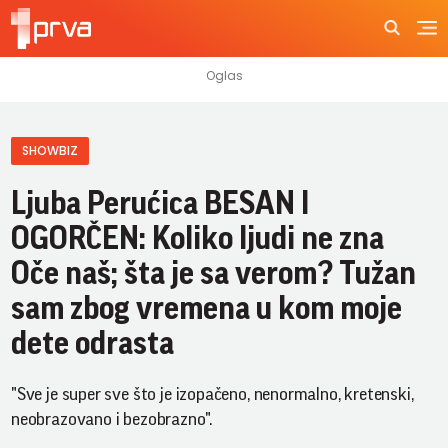
SHOWBIZ
Ljuba Perućica BESAN I
OGORČEN: Koliko ljudi ne zna
Oče naš; šta je sa verom? Tužan
sam zbog vremena u kom moje
dete odrasta
"Sve je super sve što je izopačeno, nenormalno, kretenski,
neobrazovano i bezobrazno".