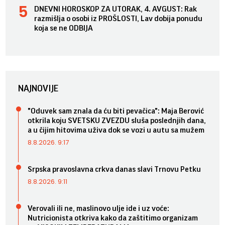
DNEVNI HOROSKOP ZA UTORAK, 4. AVGUST: Rak
razmišlja o osobi iz PROŠLOSTI, Lav dobija ponudu
koja se ne ODBIJA
NAJNOVIJE
"Oduvek sam znala da ću biti pevačica": Maja Berović
otkrila koju SVETSKU ZVEZDU sluša poslednjih dana,
a u čijim hitovima uživa dok se vozi u autu sa mužem
8.8.2026. 9:17
Srpska pravoslavna crkva danas slavi Trnovu Petku
8.8.2026. 9:11
Verovali ili ne, maslinovo ulje ide i uz voće:
Nutricionista otkriva kako da zaštitimo organizam