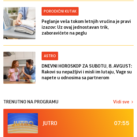
PORODIČNI KUTAK
Peglanje veša tokom letnjih vrućina je pravi
izazov: Uz ovaj jednostavan trik,
zaboravićete na peglu
ASTRO
DNEVNI HOROSKOP ZA SUBOTU, 8. AVGUST:
Rakovi su nepažljivi i misli im lutaju, Vage su
napete u odnosima sa partnerom
TRENUTNO NA PROGRAMU
Vidi sve
07:55
JUTRO