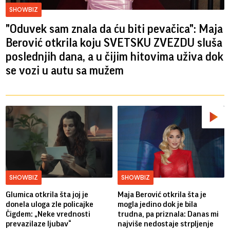
SHOWBIZ
"Oduvek sam znala da ću biti pevačica": Maja
Berović otkrila koju SVETSKU ZVEZDU sluša
poslednjih dana, a u čijim hitovima uživa dok
se vozi u autu sa mužem
SHOWBIZ
SHOWBIZ
Glumica otkrila šta joj je
Maja Berović otkrila šta je
donela uloga zle policajke
mogla jedino dok je bila
Čigdem: „Neke vrednosti
trudna, pa priznala: Danas mi
prevazilaze ljubav“
najviše nedostaje strpljenje