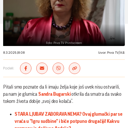
Foto: Prva TV Printscreen
8.3.2025.
|
8:08
Izvor: Prva TV/A.B.
Podeli:
Pitali smo poznate da li imaju želja koje još uvek nisu ostvarili,
pa nam je glumica
Sandra Bugarski
otkrila da smatra da svako
tokom života dobije „svoj deo kolača“.
STARA LJUBAV ZABORAVA NEMA? Ovaj glumački par se
vraća u “Igru sudbine” i biće potpuno drugačiji! Kakvu