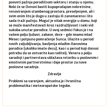
posveti pažnja porodičnom sektoru i stanju u njemu.
dinam
Neki će se Ovnovi baviti kupoprodajom nekretnine,
istov
renoviranjem stambenog prostora, preseljenjem, ali i
brze 
svim onim što je dugo u zastoju ili zanemareno i što
za sa
sada traži pažnju. Moguć je višak energije u domu, koji
treba
se može manifestovati kroz razdražljivost i neki vid
poslu
sukoba unutar porodice. U ovoj sedmici fokus je i na
defin
vašem polju ljubavi, zabave, dece – gde imamo mlad
partn
Mesec i potpuno pomračenje Sunca. Ulazite u period
reago
novih zaljubljivanja, bavljenja mlađim članovima
mlad 
porodice (ukoliko imate decu), kao i u period koji donosi
uvode
potrebu da se ostvarite kao roditelj. Venera u polju
stamb
saradnji i partnerstava ublažava retoriku u poslovnim i
porod
emotivnim partnerstvima i daje prostor za nove
situa
poslovne saradnje.
stabi
Zdravlje
Problemi sa varenjem, aktuelna je i hronična
problematika i meteoropatske tegobe.