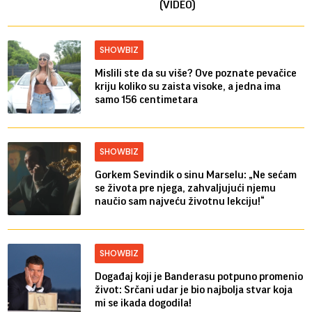
(VIDEO)
SHOWBIZ
Mislili ste da su više? Ove poznate pevačice
kriju koliko su zaista visoke, a jedna ima
samo 156 centimetara
SHOWBIZ
Gorkem Sevindik o sinu Marselu: „Ne sećam
se života pre njega, zahvaljujući njemu
naučio sam najveću životnu lekciju!“
SHOWBIZ
Događaj koji je Banderasu potpuno promenio
život: Srčani udar je bio najbolja stvar koja
mi se ikada dogodila!