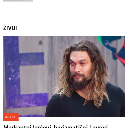
ŽIVOT
ASTRO
Markantni Jarčevi, harizmatični Lavovi,