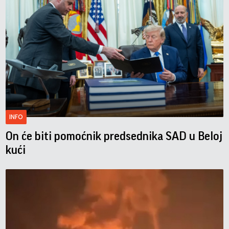
INFO
On će biti pomoćnik predsednika SAD u Beloj
kući