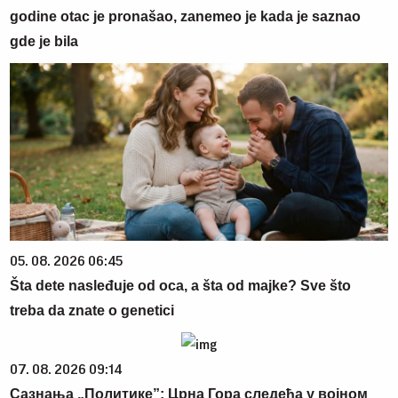
godine otac je pronašao, zanemeo je kada je saznao
gde je bila
05. 08. 2026 06:45
Šta dete nasleđuje od oca, a šta od majke? Sve što
treba da znate o genetici
07. 08. 2026 09:14
Сазнања „Политике”: Црна Гора следећа у војном