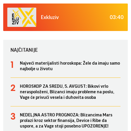
03:40
Exkluziv
NAJČITANIJE
Najveći materijalisti horoskopa: Žele da imaju samo
najbolje u životu
HOROSKOP ZA SREDU, 5. AVGUST: Bikovi vrlo
neraspoloženi, Blizanci imaju probleme na poslu,
Vage će privući vesela i duhovita osoba
NEDELJNA ASTRO PROGNOZA: Blizancima Mars
prolazi kroz sektor finansija, Device i Ribe da
uspore, a za Vage stoji posebno UPOZORENJE!