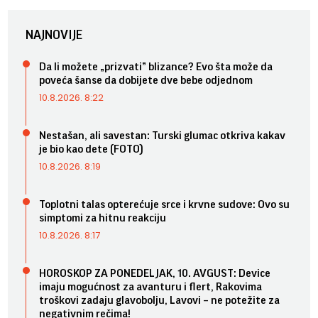
NAJNOVIJE
Da li možete „prizvati” blizance? Evo šta može da
poveća šanse da dobijete dve bebe odjednom
10.8.2026. 8:22
Nestašan, ali savestan: Turski glumac otkriva kakav
je bio kao dete (FOTO)
10.8.2026. 8:19
Toplotni talas opterećuje srce i krvne sudove: Ovo su
simptomi za hitnu reakciju
10.8.2026. 8:17
HOROSKOP ZA PONEDELJAK, 10. AVGUST: Device
imaju mogućnost za avanturu i flert, Rakovima
troškovi zadaju glavobolju, Lavovi – ne potežite za
negativnim rečima!