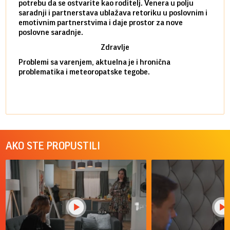
potrebu da se ostvarite kao roditelj. Venera u polju
stamb
saradnji i partnerstava ublažava retoriku u poslovnim i
porod
emotivnim partnerstvima i daje prostor za nove
situa
poslovne saradnje.
stabi
Zdravlje
Problemi sa varenjem, aktuelna je i hronična
problematika i meteoropatske tegobe.
AKO STE PROPUSTILI