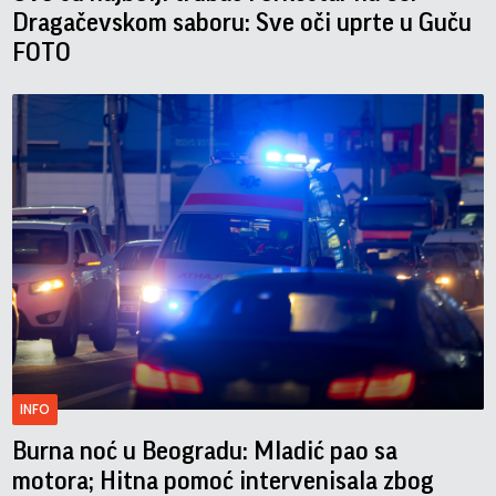
Dragačevskom saboru: Sve oči uprte u Guču
FOTO
INFO
Burna noć u Beogradu: Mladić pao sa
motora; Hitna pomoć intervenisala zbog