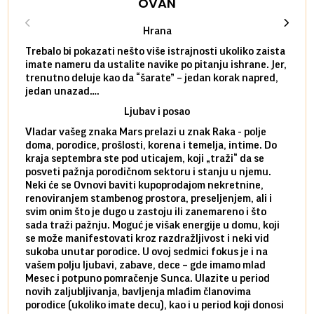
OVAN
Hrana
Trebalo bi pokazati nešto više istrajnosti ukoliko zaista
Sedmi
imate nameru da ustalite navike po pitanju ishrane. Jer,
čak p
trenutno deluje kao da “šarate” – jedan korak napred,
pokuš
jedan unazad….
unes
Ljubav i posao
Vladar vašeg znaka Mars prelazi u znak Raka - polje
Mars 
doma, porodice, prošlosti, korena i temelja, intime. Do
rodbi
kraja septembra ste pod uticajem, koji „traži“ da se
kraja
posveti pažnja porodičnom sektoru i stanju u njemu.
dinam
Neki će se Ovnovi baviti kupoprodajom nekretnine,
istov
renoviranjem stambenog prostora, preseljenjem, ali i
brze 
svim onim što je dugo u zastoju ili zanemareno i što
za sa
sada traži pažnju. Moguć je višak energije u domu, koji
treba
se može manifestovati kroz razdražljivost i neki vid
poslu
sukoba unutar porodice. U ovoj sedmici fokus je i na
defin
vašem polju ljubavi, zabave, dece – gde imamo mlad
partn
Mesec i potpuno pomračenje Sunca. Ulazite u period
reago
novih zaljubljivanja, bavljenja mlađim članovima
mlad 
porodice (ukoliko imate decu), kao i u period koji donosi
uvode