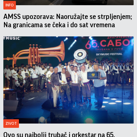
INFO
AMSS upozorava: Naoružajte se strpljenjem;
Na granicama se čeka i do sat vremena
ZIVOT
Ovo su najbolji trubač i orkestar na 65.