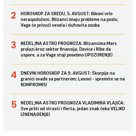
HOROSKOP ZA SREDU, 5. AVGUST: Bikovi vrlo
neraspoloženi, Blizanci imaju probleme na poslu,
Vage će privući vesela i duhovita osoba
NEDELJNA ASTRO PROGNOZA: Blizancima Mars
prolazi kroz sektor finansija, Device i Ribe da
uspore, a za Vage stoji posebno UPOZORENJE!
DNEVNI HOROSKOP ZA 9. AVGUST: Škorpije na
granici svađe sa partnerom; Lavovi - spremite se na
KOMPROMIS!
NEDELJNA ASTRO PROGNOZA VLADIMIRA VLAJIĆA:
Sve pršti od strasti i flerta, jedan znak čeka VELIKO
IZNENAĐENJE!