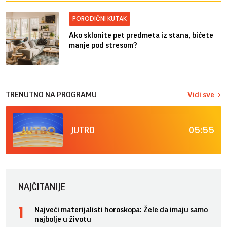
PORODIČNI KUTAK
Ako sklonite pet predmeta iz stana, bićete
manje pod stresom?
TRENUTNO NA PROGRAMU
Vidi sve
05:55
JUTRO
NAJČITANIJE
Najveći materijalisti horoskopa: Žele da imaju samo
najbolje u životu