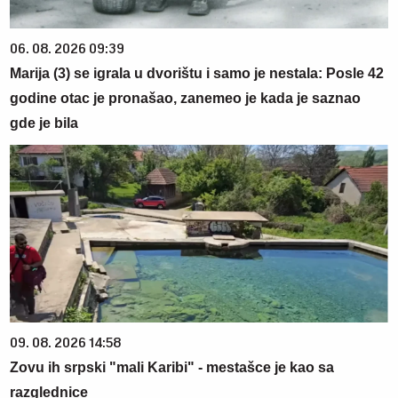
06. 08. 2026 09:39
Marija (3) se igrala u dvorištu i samo je nestala: Posle 42
godine otac je pronašao, zanemeo je kada je saznao
gde je bila
09. 08. 2026 14:58
Zovu ih srpski "mali Karibi" - mestašce je kao sa
razglednice