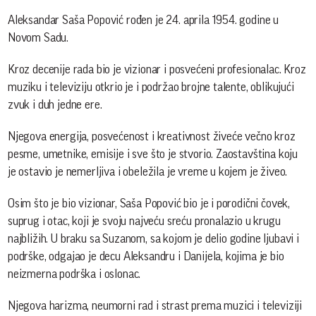
Aleksandar Saša Popović rođen je 24. aprila 1954. godine u
Novom Sadu.
Kroz decenije rada bio je vizionar i posvećeni profesionalac. Kroz
muziku i televiziju otkrio je i podržao brojne talente, oblikujući
zvuk i duh jedne ere.
Njegova energija, posvećenost i kreativnost živeće večno kroz
pesme, umetnike, emisije i sve što je stvorio. Zaostavština koju
je ostavio je nemerljiva i obeležila je vreme u kojem je živeo.
Osim što je bio vizionar, Saša Popović bio je i porodični čovek,
suprug i otac, koji je svoju najveću sreću pronalazio u krugu
najbližih. U braku sa Suzanom, sa kojom je delio godine ljubavi i
podrške, odgajao je decu Aleksandru i Danijela, kojima je bio
neizmerna podrška i oslonac.
Njegova harizma, neumorni rad i strast prema muzici i televiziji