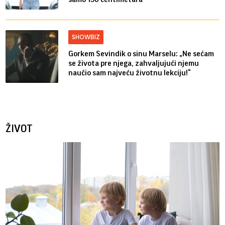
SHOWBIZ
Gorkem Sevindik o sinu Marselu: „Ne sećam
se života pre njega, zahvaljujući njemu
naučio sam najveću životnu lekciju!“
ŽIVOT