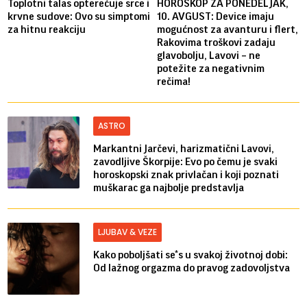
Toplotni talas opterećuje srce i
HOROSKOP ZA PONEDELJAK,
krvne sudove: Ovo su simptomi
10. AVGUST: Device imaju
za hitnu reakciju
mogućnost za avanturu i flert,
Rakovima troškovi zadaju
glavobolju, Lavovi – ne
potežite za negativnim
rečima!
ASTRO
Markantni Jarčevi, harizmatični Lavovi,
zavodljive Škorpije: Evo po čemu je svaki
horoskopski znak privlačan i koji poznati
muškarac ga najbolje predstavlja
LJUBAV & VEZE
Kako poboljšati se*s u svakoj životnoj dobi:
Od lažnog orgazma do pravog zadovoljstva