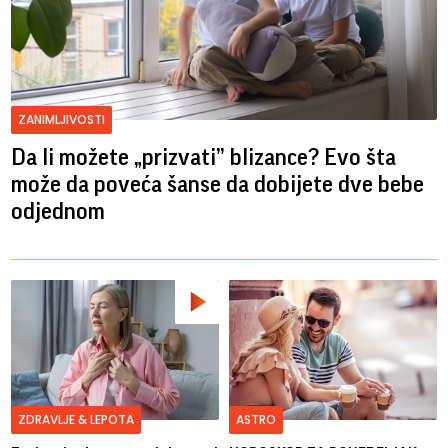
ZANIMLJIVOSTI
Da li možete „prizvati” blizance? Evo šta
može da poveća šanse da dobijete dve bebe
odjednom
ZDRAVLJE & LEPOTA
ASTRO