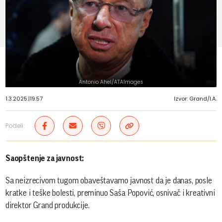
Antonio Ahel/ATAImages
1.3.2025.
|
19:57
Izvor: Grand/I.A.
Podeli:
Saopštenje za javnost:
Sa neizrecivom tugom obaveštavamo javnost da je danas, posle
kratke i teške bolesti, preminuo Saša Popović, osnivač i kreativni
direktor Grand produkcije.