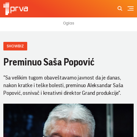
SHOWBIZ
Preminuo Saša Popović
"Sa velikim tugom obaveštavamo javnost da je danas,
nakon kratke i teške bolesti, preminuo Aleksandar Saša
Popović, osnivač i kreativni direktor Grand produkcije".