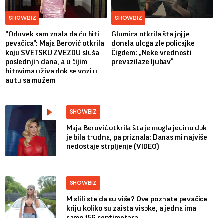
SHOWBIZ
SHOWBIZ
"Oduvek sam znala da ću biti
Glumica otkrila šta joj je
pevačica": Maja Berović otkrila
donela uloga zle policajke
koju SVETSKU ZVEZDU sluša
Čigdem: „Neke vrednosti
poslednjih dana, a u čijim
prevazilaze ljubav“
hitovima uživa dok se vozi u
autu sa mužem
SHOWBIZ
Maja Berović otkrila šta je mogla jedino dok
je bila trudna, pa priznala: Danas mi najviše
nedostaje strpljenje (VIDEO)
SHOWBIZ
Mislili ste da su više? Ove poznate pevačice
kriju koliko su zaista visoke, a jedna ima
samo 156 centimetara