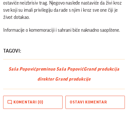
ostaviće neizbrisiv trag. Njegovo nasleđe nastaviće da živi kroz
sve koji su imali privilegiju da rade s njim i kroz sve one čiji je
život dotakao.
Informacije o komemoraciji i sahrani biće naknadno saopštene.
TAGOVI:
Saša Popović
preminuo Saša Popović
Grand produkcija
direktor Grand produkcije
KOMENTARI (0)
OSTAVI KOMENTAR