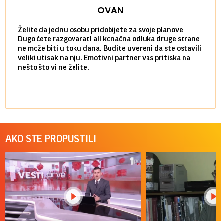
OVAN
Želite da jednu osobu pridobijete za svoje planove.
Danas
Dugo ćete razgovarati ali konačna odluka druge strane
Niste
ne može biti u toku dana. Budite uvereni da ste ostavili
povol
veliki utisak na nju. Emotivni partner vas pritiska na
a pos
nešto što vi ne želite.
više 
AKO STE PROPUSTILI