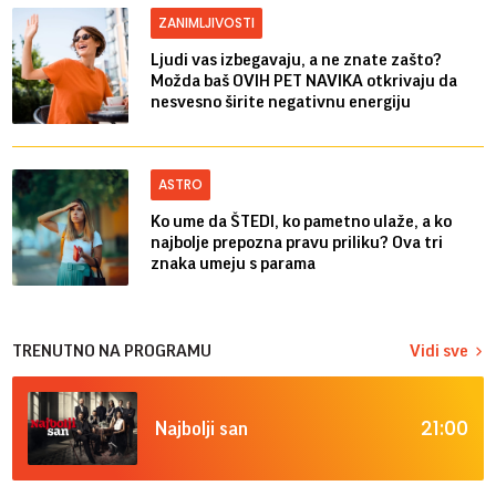
ZANIMLJIVOSTI
Ljudi vas izbegavaju, a ne znate zašto?
Možda baš OVIH PET NAVIKA otkrivaju da
nesvesno širite negativnu energiju
ASTRO
Ko ume da ŠTEDI, ko pametno ulaže, a ko
najbolje prepozna pravu priliku? Ova tri
znaka umeju s parama
TRENUTNO NA PROGRAMU
Vidi sve
21:00
Najbolji san