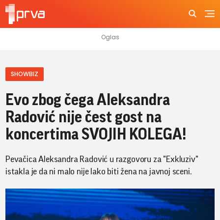
SHOWBIZ
Evo zbog čega Aleksandra
Radović nije čest gost na
koncertima SVOJIH KOLEGA!
Pevačica Aleksandra Radović u razgovoru za "Exkluziv"
istakla je da ni malo nije lako biti žena na javnoj sceni.