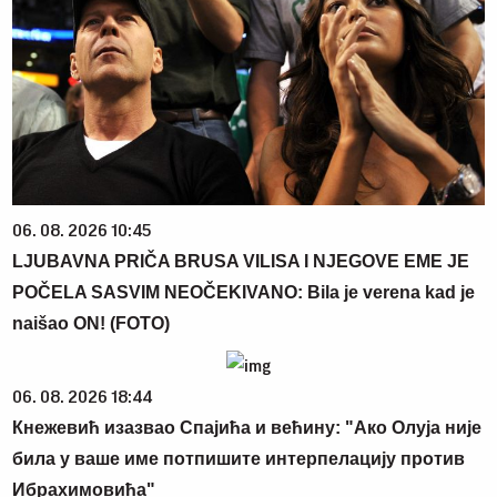
06. 08. 2026 10:45
LJUBAVNA PRIČA BRUSA VILISA I NJEGOVE EME JE
POČELA SASVIM NEOČEKIVANO: Bila je verena kad je
naišao ON! (FOTO)
06. 08. 2026 18:44
Кнежевић изазвао Спајића и већину: "Ако Олуја није
била у ваше име потпишите интерпелацију против
Ибрахимовића"