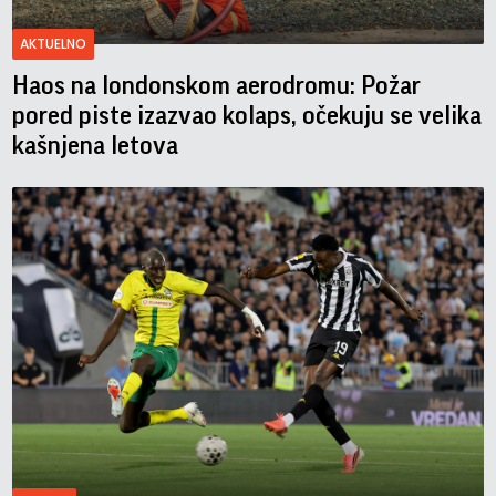
AKTUELNO
Haos na londonskom aerodromu: Požar
pored piste izazvao kolaps, očekuju se velika
kašnjena letova