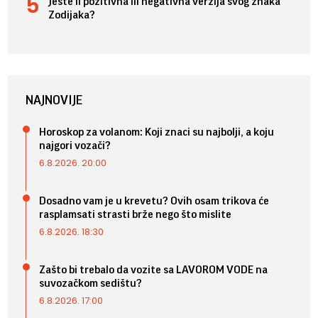
Jeste li pozitivna ili negativna verzija svog znaka
Zodijaka?
NAJNOVIJE
Horoskop za volanom: Koji znaci su najbolji, a koju
najgori vozači?
6.8.2026. 20:00
Dosadno vam je u krevetu? Ovih osam trikova će
rasplamsati strasti brže nego što mislite
6.8.2026. 18:30
Zašto bi trebalo da vozite sa LAVOROM VODE na
suvozačkom sedištu?
6.8.2026. 17:00