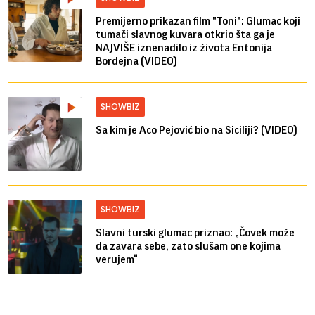
Premijerno prikazan film "Toni": Glumac koji
tumači slavnog kuvara otkrio šta ga je
NAJVIŠE iznenadilo iz života Entonija
Bordejna (VIDEO)
SHOWBIZ
Sa kim je Aco Pejović bio na Siciliji? (VIDEO)
SHOWBIZ
Slavni turski glumac priznao: „Čovek može
da zavara sebe, zato slušam one kojima
verujem“