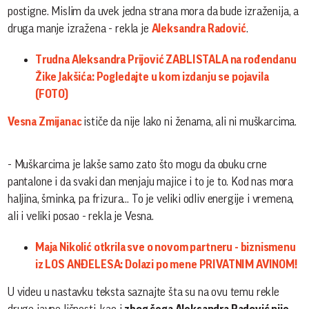
postigne. Mislim da uvek jedna strana mora da bude izraženija, a
druga manje izražena - rekla je
Aleksandra Radović
.
Trudna Aleksandra Prijović ZABLISTALA na rođendanu
Žike Jakšića: Pogledajte u kom izdanju se pojavila
(FOTO)
Vesna Zmijanac
ističe da nije lako ni ženama, ali ni muškarcima.
- Muškarcima je lakše samo zato što mogu da obuku crne
pantalone i da svaki dan menjaju majice i to je to. Kod nas mora
haljina, šminka, pa frizura... To je veliki odliv energije i vremena,
ali i veliki posao - rekla je Vesna.
Maja Nikolić otkrila sve o novom partneru - biznismenu
iz LOS ANĐELESA: Dolazi po mene PRIVATNIM AVINOM!
U videu u nastavku teksta saznajte šta su na ovu temu rekle