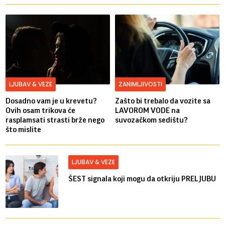
LJUBAV & VEZE
ZANIMLJIVOSTI
Dosadno vam je u krevetu?
Zašto bi trebalo da vozite sa
Ovih osam trikova će
LAVOROM VODE na
rasplamsati strasti brže nego
suvozačkom sedištu?
što mislite
LJUBAV & VEZE
ŠEST signala koji mogu da otkriju PRELJUBU