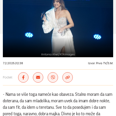
Antonio Ahel/ATAImages
7.2.2025.
|
12:38
Izvor: Prva TV/S.M.
Podeli:
- Nama se više toga nameće kao obaveza. Stalno moram da sam
doterana, da sam mladolika, moram uvek da imam dobre nokte,
da sam fit, da idem u teretanu. Sve to da posedujem i da sam
pored toga, naravno, dobra majka. Divno je ko to može da