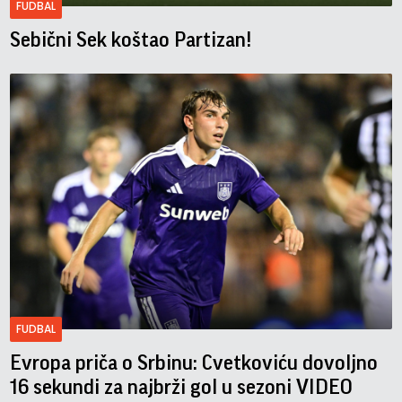
FUDBAL
Sebični Sek koštao Partizan!
FUDBAL
Evropa priča o Srbinu: Cvetkoviću dovoljno
16 sekundi za najbrži gol u sezoni VIDEO