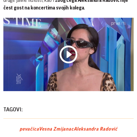
druge javne ličnosti, kao i
zbog čega Aleksandra Radović nije
čest gost na koncertima svojih kolega
.
Play
Vide
TAGOVI:
pevačica
Vesna Zmijanac
Aleksandra Radović