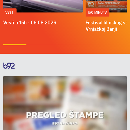
VESTI
150 MINUTA
Vesti u 15h - 06.08.2026.
Festival filmskog sce
Vrnjačkoj Banji