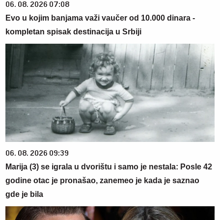
06. 08. 2026 07:08
Evo u kojim banjama važi vaučer od 10.000 dinara -
kompletan spisak destinacija u Srbiji
06. 08. 2026 09:39
Marija (3) se igrala u dvorištu i samo je nestala: Posle 42
godine otac je pronašao, zanemeo je kada je saznao
gde je bila