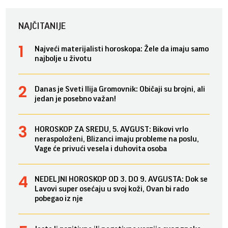
NAJČITANIJE
Najveći materijalisti horoskopa: Žele da imaju samo
najbolje u životu
Danas je Sveti Ilija Gromovnik: Običaji su brojni, ali
jedan je posebno važan!
HOROSKOP ZA SREDU, 5. AVGUST: Bikovi vrlo
neraspoloženi, Blizanci imaju probleme na poslu,
Vage će privući vesela i duhovita osoba
NEDELJNI HOROSKOP OD 3. DO 9. AVGUSTA: Dok se
Lavovi super osećaju u svoj koži, Ovan bi rado
pobegao iz nje