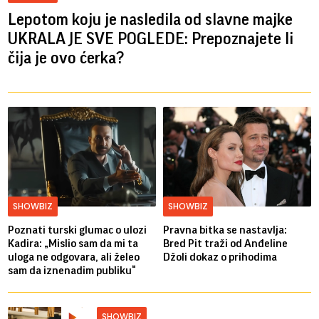
Lepotom koju je nasledila od slavne majke
UKRALA JE SVE POGLEDE: Prepoznajete li
čija je ovo ćerka?
SHOWBIZ
SHOWBIZ
Poznati turski glumac o ulozi
Pravna bitka se nastavlja:
Kadira: „Mislio sam da mi ta
Bred ​​Pit traži od Anđeline
uloga ne odgovara, ali želeo
Džoli dokaz o prihodima
sam da iznenadim publiku“
SHOWBIZ