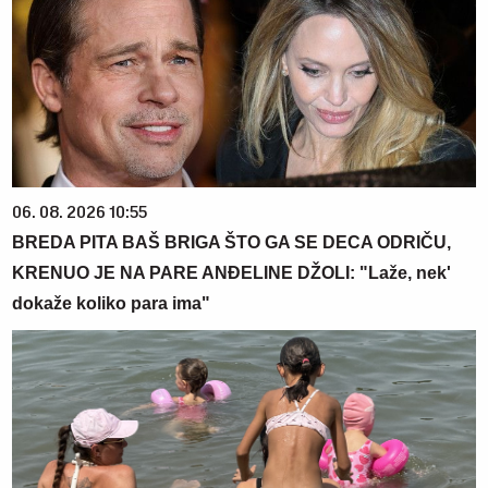
06. 08. 2026 10:55
BREDA PITA BAŠ BRIGA ŠTO GA SE DECA ODRIČU,
KRENUO JE NA PARE ANĐELINE DŽOLI: "Laže, nek'
dokaže koliko para ima"