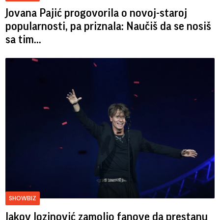
Jovana Pajić progovorila o novoj-staroj
popularnosti, pa priznala: Naučiš da se nosiš
sa tim...
SHOWBIZ
Jakov Jozinović zamolio fanove da prestanu