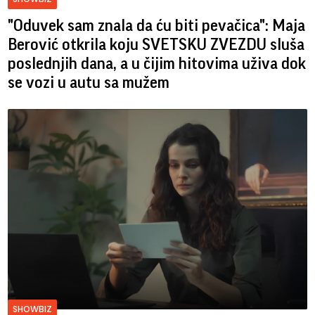
"Oduvek sam znala da ću biti pevačica": Maja
Berović otkrila koju SVETSKU ZVEZDU sluša
poslednjih dana, a u čijim hitovima uživa dok
se vozi u autu sa mužem
SHOWBIZ