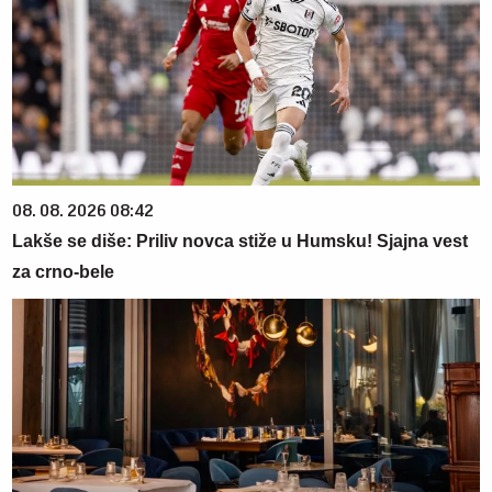
08. 08. 2026 08:42
Lakše se diše: Priliv novca stiže u Humsku! Sjajna vest
za crno-bele