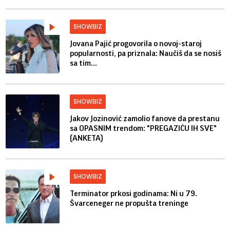
SHOWBIZ
Jovana Pajić progovorila o novoj-staroj
popularnosti, pa priznala: Naučiš da se nosiš
sa tim...
SHOWBIZ
Jakov Jozinović zamolio fanove da prestanu
sa OPASNIM trendom: "PREGAZIĆU IH SVE"
(ANKETA)
SHOWBIZ
Terminator prkosi godinama: Ni u 79.
Švarceneger ne propušta treninge