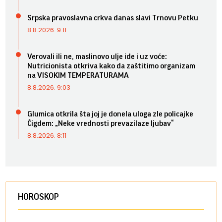
Srpska pravoslavna crkva danas slavi Trnovu Petku
8.8.2026. 9:11
Verovali ili ne, maslinovo ulje ide i uz voće:
Nutricionista otkriva kako da zaštitimo organizam
na VISOKIM TEMPERATURAMA
8.8.2026. 9:03
Glumica otkrila šta joj je donela uloga zle policajke
Čigdem: „Neke vrednosti prevazilaze ljubav“
8.8.2026. 8:11
HOROSKOP