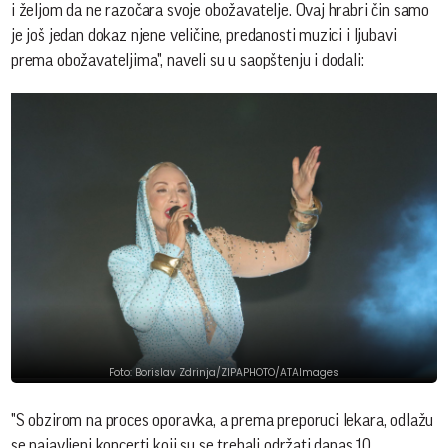
i željom da ne razočara svoje obožavatelje. Ovaj hrabri čin samo
je još jedan dokaz njene veličine, predanosti muzici i ljubavi
prema obožavateljima", naveli su u saopštenju i dodali:
Foto: Borislav Zdrinja/ZIPAPHOTO/ATAImages
"S obzirom na proces oporavka, a prema preporuci lekara, odlažu
se najavljeni koncerti koji su se trebali održati danas 10.