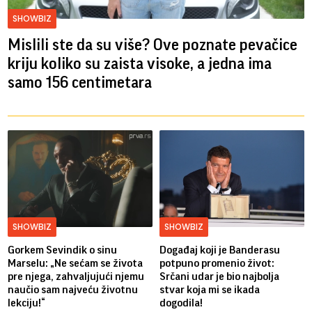
SHOWBIZ
Mislili ste da su više? Ove poznate pevačice
kriju koliko su zaista visoke, a jedna ima
samo 156 centimetara
SHOWBIZ
SHOWBIZ
Gorkem Sevindik o sinu
Događaj koji je Banderasu
Marselu: „Ne sećam se života
potpuno promenio život:
pre njega, zahvaljujući njemu
Srčani udar je bio najbolja
naučio sam najveću životnu
stvar koja mi se ikada
lekciju!“
dogodila!