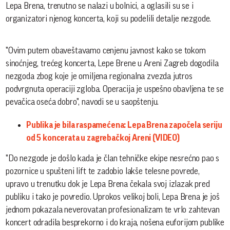
Lepa Brena, trenutno se nalazi u bolnici, a oglasili su se i
organizatori njenog koncerta, koji su podelili detalje nezgode.
"Ovim putem obaveštavamo cenjenu javnost kako se tokom
sinoćnjeg, trećeg koncerta, Lepe Brene u Areni Zagreb dogodila
nezgoda zbog koje je omiljena regionalna zvezda jutros
podvrgnuta operaciji zgloba. Operacija je uspešno obavljena te se
pevačica oseća dobro", navodi se u saopštenju.
Publika je bila raspamećena: Lepa Brena započela seriju
od 5 koncerata u zagrebačkoj Areni (VIDEO)
"Do nezgode je došlo kada je član tehničke ekipe nesrećno pao s
pozornice u spušteni lift te zadobio lakše telesne povrede,
upravo u trenutku dok je Lepa Brena čekala svoj izlazak pred
publiku i tako je povredio. Uprokos velikoj boli, Lepa Brena je još
jednom pokazala neverovatan profesionalizam te vrlo zahtevan
koncert odradila besprekorno i do kraja, nošena euforijom publike