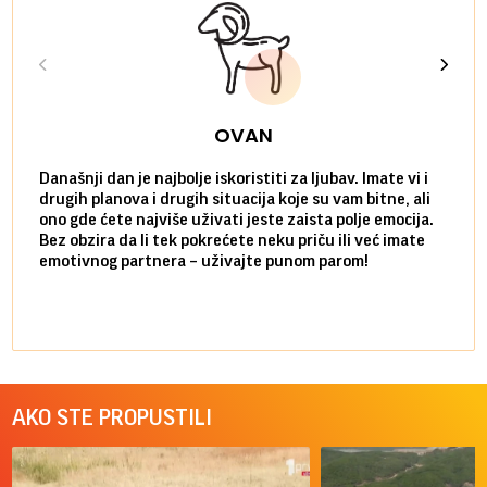
OVAN
Današnji dan je najbolje iskoristiti za ljubav. Imate vi i
Ako v
drugih planova i drugih situacija koje su vam bitne, ali
do ma
ono gde ćete najviše uživati jeste zaista polje emocija.
van g
Bez obzira da li tek pokrećete neku priču ili već imate
društ
emotivnog partnera – uživajte punom parom!
kolik
AKO STE PROPUSTILI