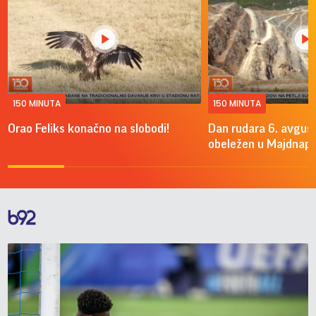
150 MINUTA
150 MINUTA
Orao Feliks konačno na slobodi!
Dan rudara 6. avgus
obeležen u Majdnap