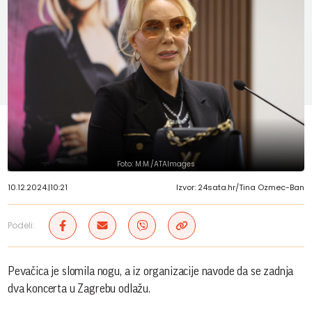
Foto: M.M./ATAImages
10.12.2024.
|
10:21
Izvor: 24sata.hr/Tina Ozmec-Ban
Podeli:
Pevačica je slomila nogu, a iz organizacije navode da se zadnja
dva koncerta u Zagrebu odlažu.