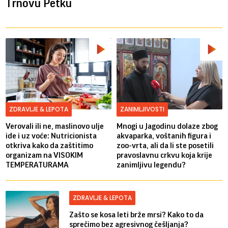
Trnovu Petku
ZDRAVLJE & LEPOTA
ZANIMLJIVOSTI
Verovali ili ne, maslinovo ulje
Mnogi u Jagodinu dolaze zbog
ide i uz voće: Nutricionista
akvaparka, voštanih figura i
otkriva kako da zaštitimo
zoo-vrta, ali da li ste posetili
organizam na VISOKIM
pravoslavnu crkvu koja krije
TEMPERATURAMA
zanimljivu legendu?
ZDRAVLJE & LEPOTA
Zašto se kosa leti brže mrsi? Kako to da
sprečimo bez agresivnog češljanja?