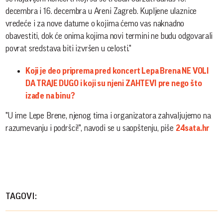
decembra i 16. decembra u Areni Zagreb. Kupljene ulaznice
vredeće i za nove datume o kojima ćemo vas naknadno
obavestiti, dok će onima kojima novi termini ne budu odgovarali
povrat sredstava biti izvršen u celosti."
Koji je deo priprema pred koncert Lepa Brena NE VOLI
DA TRAJE DUGO i koji su njeni ZAHTEVI pre nego što
izađe na binu?
"U ime Lepe Brene, njenog tima i organizatora zahvaljujemo na
razumevanju i podršci!", navodi se u saopštenju, piše
24sata.hr
TAGOVI: