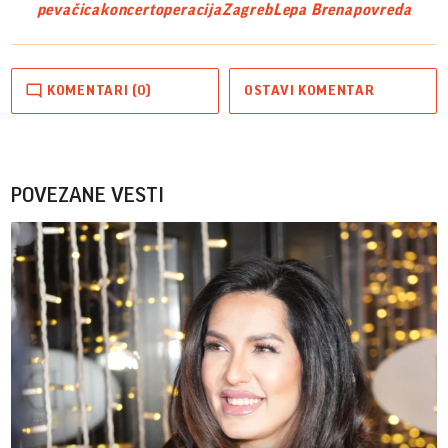
pevačica
koncert
operacija
Zagreb
Lepa Brena
povreda
KOMENTARI (0)
OSTAVI KOMENTAR
POVEZANE VESTI