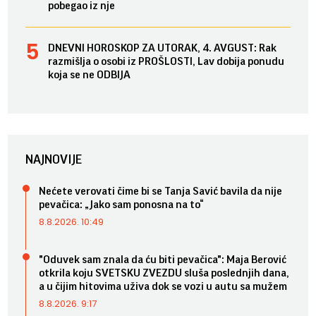
pobegao iz nje
DNEVNI HOROSKOP ZA UTORAK, 4. AVGUST: Rak
razmišlja o osobi iz PROŠLOSTI, Lav dobija ponudu
koja se ne ODBIJA
NAJNOVIJE
Nećete verovati čime bi se Tanja Savić bavila da nije
pevačica: „Jako sam ponosna na to“
8.8.2026. 10:49
"Oduvek sam znala da ću biti pevačica": Maja Berović
otkrila koju SVETSKU ZVEZDU sluša poslednjih dana,
a u čijim hitovima uživa dok se vozi u autu sa mužem
8.8.2026. 9:17