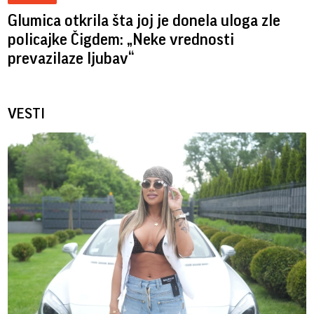
Glumica otkrila šta joj je donela uloga zle
policajke Čigdem: „Neke vrednosti
prevazilaze ljubav“
VESTI