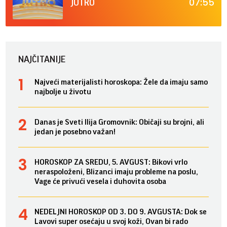
07:55
JUTRO
NAJČITANIJE
Najveći materijalisti horoskopa: Žele da imaju samo
najbolje u životu
Danas je Sveti Ilija Gromovnik: Običaji su brojni, ali
jedan je posebno važan!
HOROSKOP ZA SREDU, 5. AVGUST: Bikovi vrlo
neraspoloženi, Blizanci imaju probleme na poslu,
Vage će privući vesela i duhovita osoba
NEDELJNI HOROSKOP OD 3. DO 9. AVGUSTA: Dok se
Lavovi super osećaju u svoj koži, Ovan bi rado