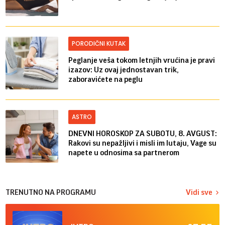
PORODIČNI KUTAK
Peglanje veša tokom letnjih vrućina je pravi
izazov: Uz ovaj jednostavan trik,
zaboravićete na peglu
ASTRO
DNEVNI HOROSKOP ZA SUBOTU, 8. AVGUST:
Rakovi su nepažljivi i misli im lutaju, Vage su
napete u odnosima sa partnerom
TRENUTNO NA PROGRAMU
Vidi sve