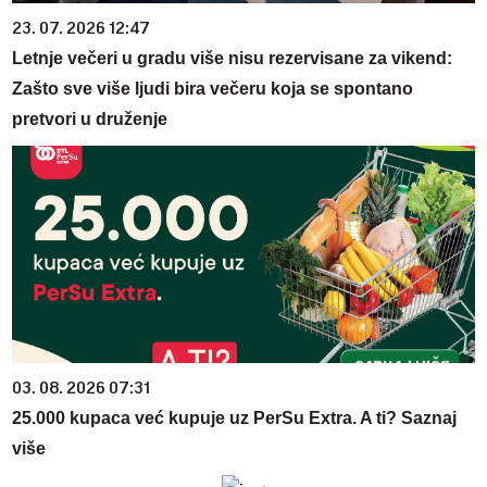
23. 07. 2026 12:47
Letnje večeri u gradu više nisu rezervisane za vikend:
Zašto sve više ljudi bira večeru koja se spontano
pretvori u druženje
03. 08. 2026 07:31
25.000 kupaca već kupuje uz PerSu Extra. A ti? Saznaj
više