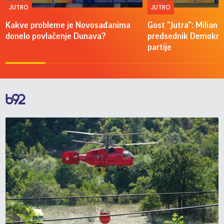
JUTRO
JUTRO
Kakve probleme je Novosađanima
Gost "Jutra": Milian 
donelo povlačenje Dunava?
predsednik Demokra
partije