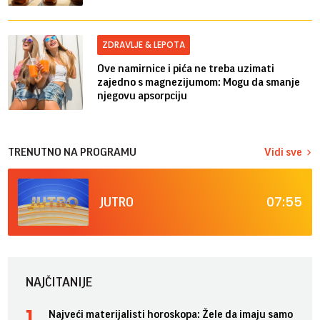
ZDRAVLJE & LEPOTA
Ove namirnice i pića ne treba uzimati
zajedno s magnezijumom: Mogu da smanje
njegovu apsorpciju
TRENUTNO NA PROGRAMU
Vidi sve
07:55
JUTRO
NAJČITANIJE
Najveći materijalisti horoskopa: Žele da imaju samo