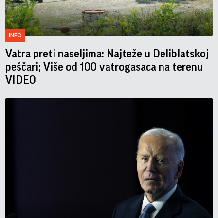
INFO
Vatra preti naseljima: Najteže u Deliblatskoj
peščari; Više od 100 vatrogasaca na terenu
VIDEO