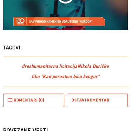
Play
Vide
TAGOVI:
dres
humanitarna licitacija
Nikola Đuričko
film "Kad porastem biću kengur"
KOMENTARI (0)
OSTAVI KOMENTAR
POVEZANE VESTI