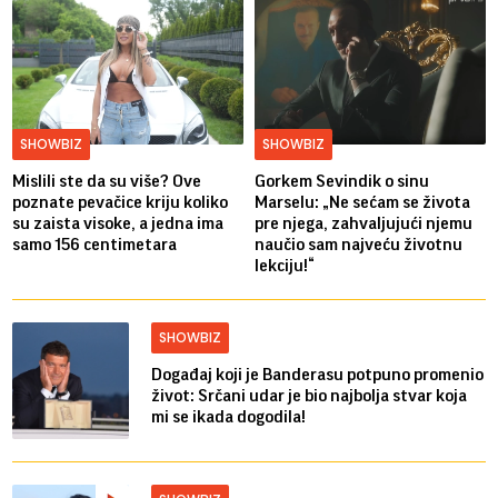
SHOWBIZ
SHOWBIZ
Mislili ste da su više? Ove
Gorkem Sevindik o sinu
poznate pevačice kriju koliko
Marselu: „Ne sećam se života
su zaista visoke, a jedna ima
pre njega, zahvaljujući njemu
samo 156 centimetara
naučio sam najveću životnu
lekciju!“
SHOWBIZ
Događaj koji je Banderasu potpuno promenio
život: Srčani udar je bio najbolja stvar koja
mi se ikada dogodila!