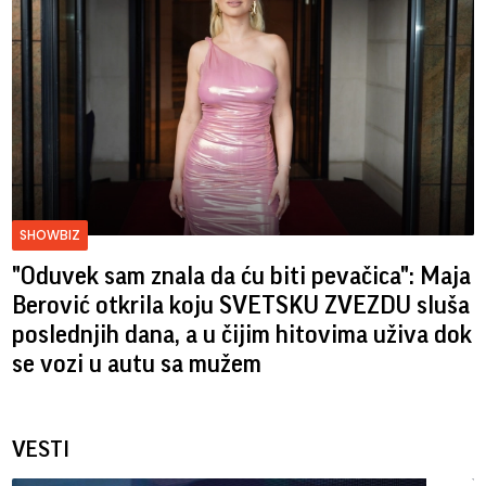
SHOWBIZ
"Oduvek sam znala da ću biti pevačica": Maja
Berović otkrila koju SVETSKU ZVEZDU sluša
poslednjih dana, a u čijim hitovima uživa dok
se vozi u autu sa mužem
VESTI