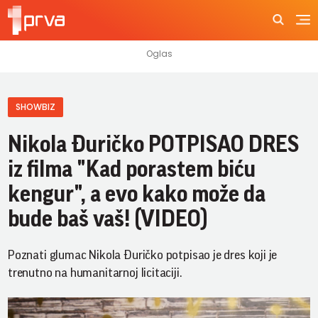
SHOWBIZ
Nikola Đuričko POTPISAO DRES
iz filma "Kad porastem biću
kengur", a evo kako može da
bude baš vaš! (VIDEO)
Poznati glumac Nikola Đuričko potpisao je dres koji je
trenutno na humanitarnoj licitaciji.