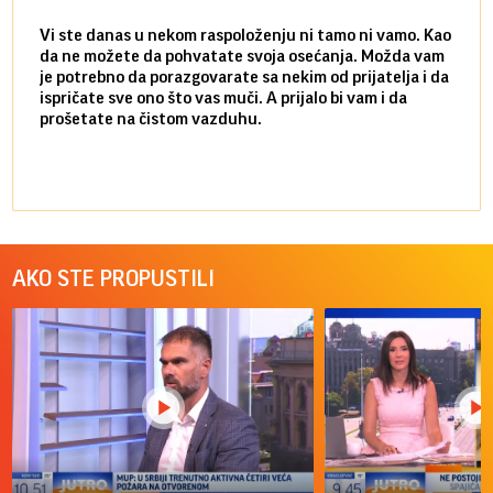
Vi ste danas u nekom raspoloženju ni tamo ni vamo. Kao
Danas
da ne možete da pohvatate svoja osećanja. Možda vam
posve
je potrebno da porazgovarate sa nekim od prijatelja i da
susre
ispričate sve ono što vas muči. A prijalo bi vam i da
volel
prošetate na čistom vazduhu.
način
AKO STE PROPUSTILI