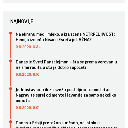
NAJNOVIJE
Na ekranu med i mleko, a iza scene NETRPELJIVOST:
Hemija između Nisan i Ešrefa je LAŽNA?
9.8.2026. 9:34
Danas je Sveti Pantelejmon – šta se prema verovanju
ne sme raditi, a šta je dobro započeti
9.8.2026. 9:16
Jednostavan trik za svežu posteljinu tokom leta:
Napravite sprej od mente i lavande za samo nekoliko
minuta
9.8.2026. 9:01
Danas u Srbiji pretežno sunčano, na istoku i