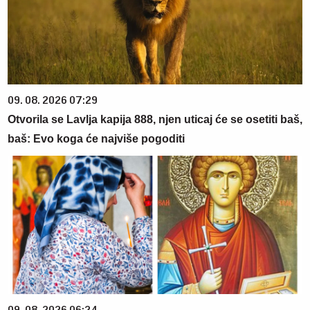
09. 08. 2026 07:29
Otvorila se Lavlja kapija 888, njen uticaj će se osetiti baš,
baš: Evo koga će najviše pogoditi
09. 08. 2026 06:24