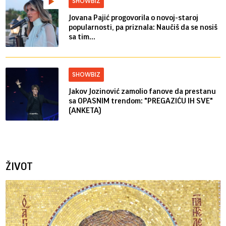
SHOWBIZ
Jovana Pajić progovorila o novoj-staroj
popularnosti, pa priznala: Naučiš da se nosiš
sa tim...
SHOWBIZ
Jakov Jozinović zamolio fanove da prestanu
sa OPASNIM trendom: "PREGAZIĆU IH SVE"
(ANKETA)
ŽIVOT