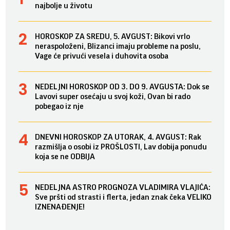
najbolje u životu
HOROSKOP ZA SREDU, 5. AVGUST: Bikovi vrlo
neraspoloženi, Blizanci imaju probleme na poslu,
Vage će privući vesela i duhovita osoba
NEDELJNI HOROSKOP OD 3. DO 9. AVGUSTA: Dok se
Lavovi super osećaju u svoj koži, Ovan bi rado
pobegao iz nje
DNEVNI HOROSKOP ZA UTORAK, 4. AVGUST: Rak
razmišlja o osobi iz PROŠLOSTI, Lav dobija ponudu
koja se ne ODBIJA
NEDELJNA ASTRO PROGNOZA VLADIMIRA VLAJIĆA:
Sve pršti od strasti i flerta, jedan znak čeka VELIKO
IZNENAĐENJE!