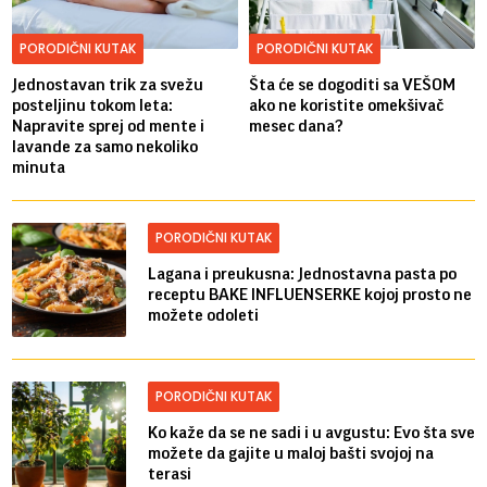
PORODIČNI KUTAK
PORODIČNI KUTAK
Jednostavan trik za svežu
Šta će se dogoditi sa VEŠOM
posteljinu tokom leta:
ako ne koristite omekšivač
Napravite sprej od mente i
mesec dana?
lavande za samo nekoliko
minuta
PORODIČNI KUTAK
Lagana i preukusna: Jednostavna pasta po
receptu BAKE INFLUENSERKE kojoj prosto ne
možete odoleti
PORODIČNI KUTAK
Ko kaže da se ne sadi i u avgustu: Evo šta sve
možete da gajite u maloj bašti svojoj na
terasi