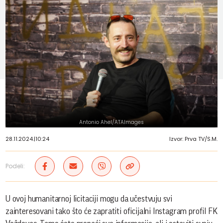
Antonio Ahel/ATAImages
28.11.2024.
|
10:24
Izvor: Prva TV/S.M.
Podeli:
U ovoj humanitarnoj licitaciji mogu da učestvuju svi
zainteresovani tako što će zapratiti oficijalni Instagram profil FK