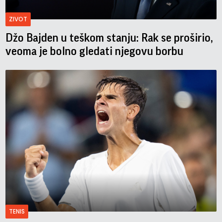
ZIVOT
Džo Bajden u teškom stanju: Rak se proširio,
veoma je bolno gledati njegovu borbu
TENIS