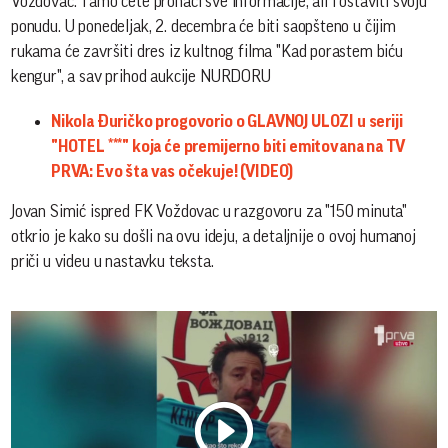
Voždovac. Tamo ćete pronaći sve informacije, ali i ostaviti svoju
ponudu. U ponedeljak, 2. decembra će biti saopšteno u čijim
rukama će završiti dres iz kultnog filma "Kad porastem biću
kengur", a sav prihod aukcije NURDORU
Nikola Đuričko progovorio o GLAVNOJ ULOZI u seriji
"HOTEL ***" koja će premijerno biti emitovana na TV
PRVA: Evo šta vas očekuje! (VIDEO)
Jovan Simić ispred FK Voždovac u razgovoru za "150 minuta"
otkrio je kako su došli na ovu ideju, a detaljnije o ovoj humanoj
priči u videu u nastavku teksta.