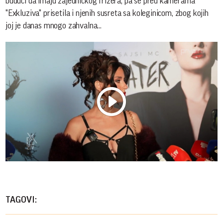
budući da imaju zajedničkog frizera, pa se pred kamerama
"Exkluziva" prisetila i njenih susreta sa koleginicom, zbog kojih
joj je danas mnogo zahvalna...
Play
Vide
TAGOVI: