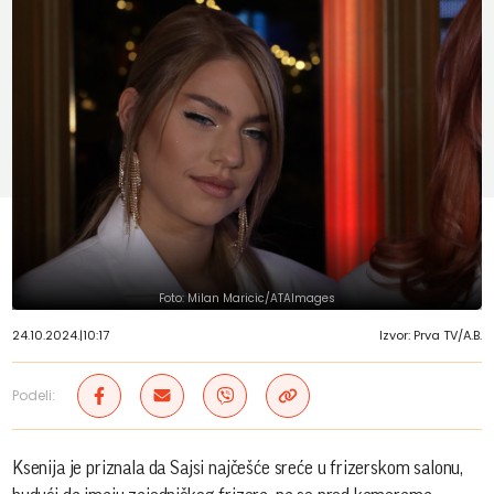
Foto: Milan Maricic/ATAImages
24.10.2024.
|
10:17
Izvor: Prva TV/A.B.
Podeli:
Ksenija je priznala da Sajsi najčešće sreće u frizerskom salonu,