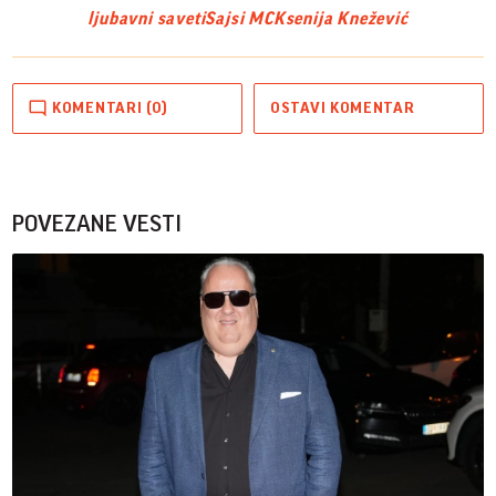
ljubavni saveti
Sajsi MC
Ksenija Knežević
KOMENTARI (0)
OSTAVI KOMENTAR
POVEZANE VESTI