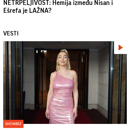
NETRPELJIVOST: Hemija između Nisan i
Ešrefa je LAŽNA?
VESTI
SHOWBIZ