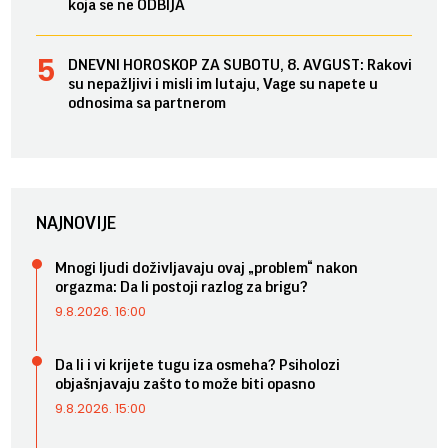
koja se ne ODBIJA
DNEVNI HOROSKOP ZA SUBOTU, 8. AVGUST: Rakovi
su nepažljivi i misli im lutaju, Vage su napete u
odnosima sa partnerom
NAJNOVIJE
Mnogi ljudi doživljavaju ovaj „problem“ nakon
orgazma: Da li postoji razlog za brigu?
9.8.2026. 16:00
Da li i vi krijete tugu iza osmeha? Psiholozi
objašnjavaju zašto to može biti opasno
9.8.2026. 15:00