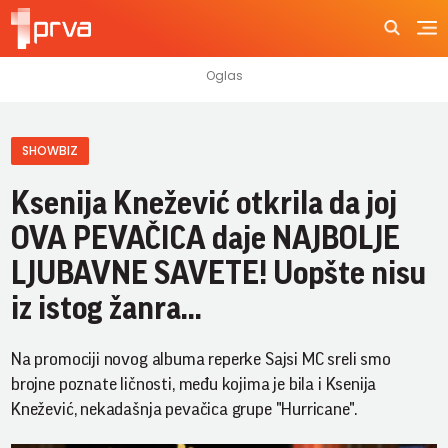
SHOWBIZ
Ksenija Knežević otkrila da joj
OVA PEVAČICA daje NAJBOLJE
LJUBAVNE SAVETE! Uopšte nisu
iz istog žanra...
Na promociji novog albuma reperke Sajsi MC sreli smo
brojne poznate ličnosti, među kojima je bila i Ksenija
Knežević, nekadašnja pevačica grupe "Hurricane".