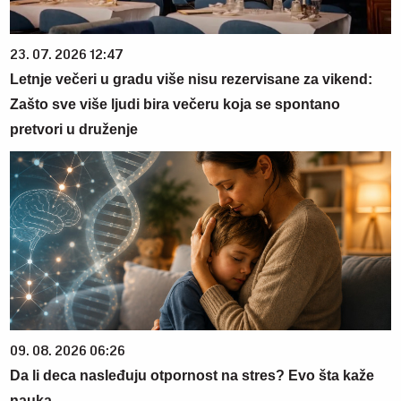
23. 07. 2026 12:47
Letnje večeri u gradu više nisu rezervisane za vikend:
Zašto sve više ljudi bira večeru koja se spontano
pretvori u druženje
09. 08. 2026 06:26
Da li deca nasleđuju otpornost na stres? Evo šta kaže
nauka