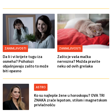
ZANIMLJIVOSTI
ZANIMLJIVOSTI
Da li i vi krijete tugu iza
Zašto je vaša mačka
osmeha? Psiholozi
nervozna? Možda pravite
objašnjavaju zašto to može
neku od ovih grešaka
biti opasno
ASTRO
Ko su najlepše žene u horoskopu? OVA TRI
ZNAKA zrače lepotom, stilom i magnetskom
privlačnošću