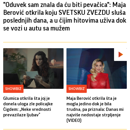
"Oduvek sam znala da ću biti pevačica": Maja
Berović otkrila koju SVETSKU ZVEZDU sluša
poslednjih dana, a u čijim hitovima uživa dok
se vozi u autu sa mužem
SHOWBIZ
SHOWBIZ
Glumica otkrila šta joj je
Maja Berović otkrila šta je
donela uloga zle policajke
mogla jedino dok je bila
Čigdem: „Neke vrednosti
trudna, pa priznala: Danas mi
prevazilaze ljubav“
najviše nedostaje strpljenje
(VIDEO)