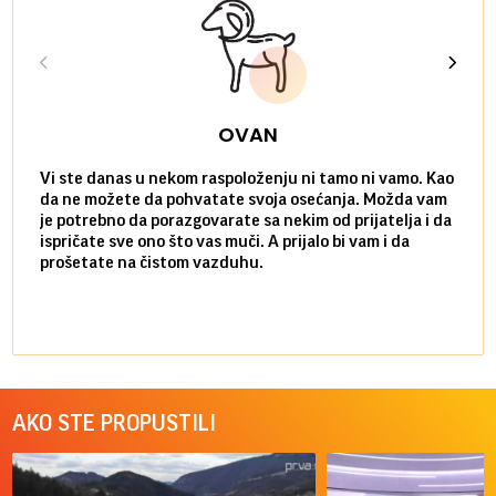
OVAN
Vi ste danas u nekom raspoloženju ni tamo ni vamo. Kao
Danas
da ne možete da pohvatate svoja osećanja. Možda vam
posve
je potrebno da porazgovarate sa nekim od prijatelja i da
susre
ispričate sve ono što vas muči. A prijalo bi vam i da
volel
prošetate na čistom vazduhu.
način
AKO STE PROPUSTILI