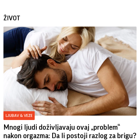
ŽIVOT
LJUBAV & VEZE
Mnogi ljudi doživljavaju ovaj „problem“
nakon orgazma: Da li postoji razlog za brigu?