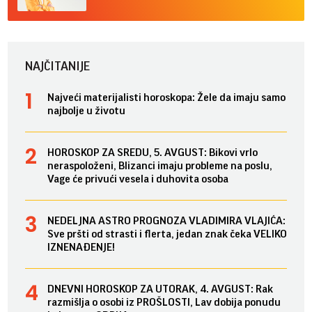
NAJČITANIJE
Najveći materijalisti horoskopa: Žele da imaju samo
najbolje u životu
HOROSKOP ZA SREDU, 5. AVGUST: Bikovi vrlo
neraspoloženi, Blizanci imaju probleme na poslu,
Vage će privući vesela i duhovita osoba
NEDELJNA ASTRO PROGNOZA VLADIMIRA VLAJIĆA:
Sve pršti od strasti i flerta, jedan znak čeka VELIKO
IZNENAĐENJE!
DNEVNI HOROSKOP ZA UTORAK, 4. AVGUST: Rak
razmišlja o osobi iz PROŠLOSTI, Lav dobija ponudu