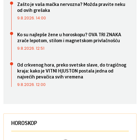
Zašto je vaša mačka nervozna? Možda pravite neku
od ovih grešaka
9.8.2026. 14:00
Ko su najlepše žene u horoskopu? OVA TRI ZNAKA
zrače lepotom, stilom i magnetskom privlačnošću
9.8.2026. 12:51
Od crkvenog hora, preko svetske slave, do tragičnog
kraja: kako je VITNI HJUSTON postala jedna od
najvećih pevačica svih vremena
9.8.2026. 12:00
HOROSKOP