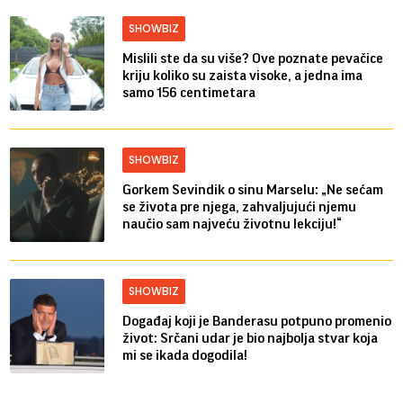
SHOWBIZ
Mislili ste da su više? Ove poznate pevačice
kriju koliko su zaista visoke, a jedna ima
samo 156 centimetara
SHOWBIZ
Gorkem Sevindik o sinu Marselu: „Ne sećam
se života pre njega, zahvaljujući njemu
naučio sam najveću životnu lekciju!“
SHOWBIZ
Događaj koji je Banderasu potpuno promenio
život: Srčani udar je bio najbolja stvar koja
mi se ikada dogodila!