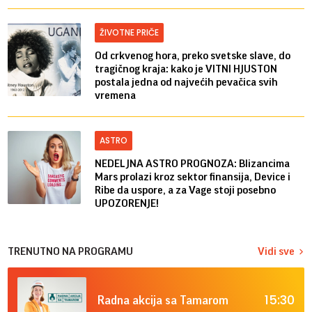
ŽIVOTNE PRIČE
Od crkvenog hora, preko svetske slave, do
tragičnog kraja: kako je VITNI HJUSTON
postala jedna od najvećih pevačica svih
vremena
ASTRO
NEDELJNA ASTRO PROGNOZA: Blizancima
Mars prolazi kroz sektor finansija, Device i
Ribe da uspore, a za Vage stoji posebno
UPOZORENJE!
TRENUTNO NA PROGRAMU
Vidi sve
15:30
Radna akcija sa Tamarom