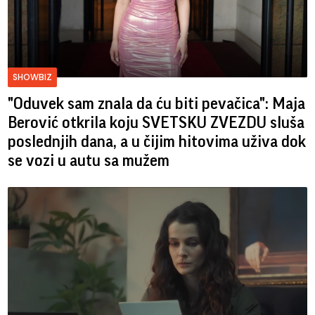
SHOWBIZ
"Oduvek sam znala da ću biti pevačica": Maja
Berović otkrila koju SVETSKU ZVEZDU sluša
poslednjih dana, a u čijim hitovima uživa dok
se vozi u autu sa mužem