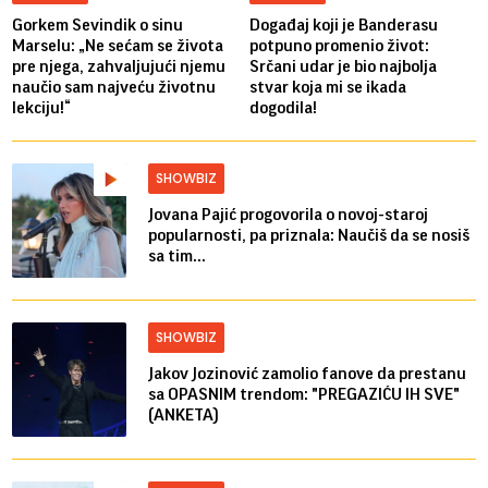
Gorkem Sevindik o sinu
Događaj koji je Banderasu
Marselu: „Ne sećam se života
potpuno promenio život:
pre njega, zahvaljujući njemu
Srčani udar je bio najbolja
naučio sam najveću životnu
stvar koja mi se ikada
lekciju!“
dogodila!
SHOWBIZ
Jovana Pajić progovorila o novoj-staroj
popularnosti, pa priznala: Naučiš da se nosiš
sa tim...
SHOWBIZ
Jakov Jozinović zamolio fanove da prestanu
sa OPASNIM trendom: "PREGAZIĆU IH SVE"
(ANKETA)