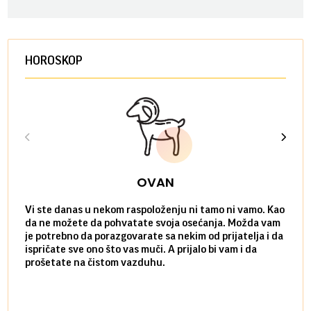
HOROSKOP
OVAN
Vi ste danas u nekom raspoloženju ni tamo ni vamo. Kao
Danas
da ne možete da pohvatate svoja osećanja. Možda vam
posve
je potrebno da porazgovarate sa nekim od prijatelja i da
susre
ispričate sve ono što vas muči. A prijalo bi vam i da
volel
prošetate na čistom vazduhu.
način