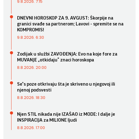
9.8.2026. 7:15
DNEVNI HOROSKOP ZA 9. AVGUST: Škorpije na
granici svađe sa partnerom; Lavovi - spremite se na
KOMPROMIS!
9.8.2026. 6:30
Zodijak u službi ZAVOĐENJA: Evo na koje fore za
MUVANJE „otkidaju“ znaci horoskopa
8.8.2026. 20:00
Se*s poze otkrivaju šta je skriveno u njegovoj ili
njenoj podsvesti
8.8.2026. 18:30
Njen STIL nikada nije IZAŠAO iz MODE: I dalje je
INSPIRACIJA za MILIONE ljudi
8.8.2026. 17:00