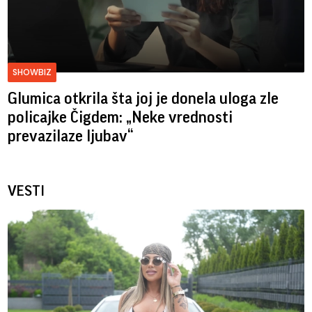
SHOWBIZ
Glumica otkrila šta joj je donela uloga zle
policajke Čigdem: „Neke vrednosti
prevazilaze ljubav“
VESTI