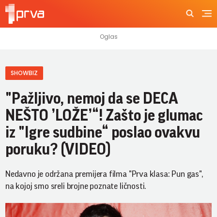
SHOWBIZ
"Pažljivo, nemoj da se DECA
NEŠTO ’LOŽE’“! Zašto je glumac
iz "Igre sudbine“ poslao ovakvu
poruku? (VIDEO)
Nedavno je održana premijera filma "Prva klasa: Pun gas",
na kojoj smo sreli brojne poznate ličnosti.