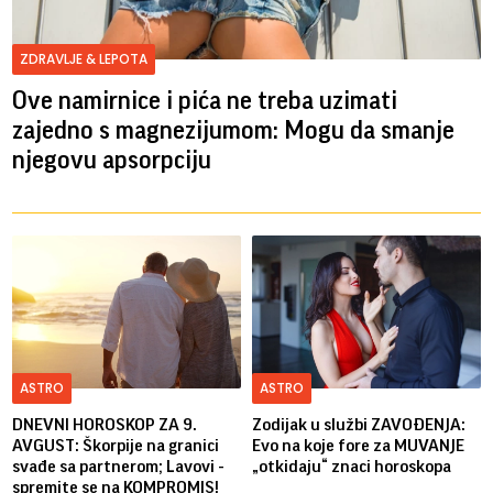
ZDRAVLJE & LEPOTA
Ove namirnice i pića ne treba uzimati
zajedno s magnezijumom: Mogu da smanje
njegovu apsorpciju
ASTRO
ASTRO
DNEVNI HOROSKOP ZA 9.
Zodijak u službi ZAVOĐENJA:
AVGUST: Škorpije na granici
Evo na koje fore za MUVANJE
svađe sa partnerom; Lavovi -
„otkidaju“ znaci horoskopa
spremite se na KOMPROMIS!