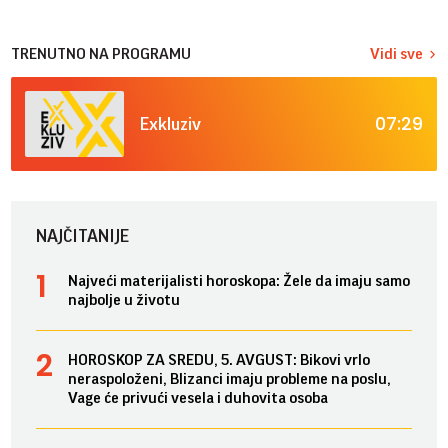
TRENUTNO NA PROGRAMU
Vidi sve
07:29
Exkluziv
NAJČITANIJE
Najveći materijalisti horoskopa: Žele da imaju samo
najbolje u životu
HOROSKOP ZA SREDU, 5. AVGUST: Bikovi vrlo
neraspoloženi, Blizanci imaju probleme na poslu,
Vage će privući vesela i duhovita osoba