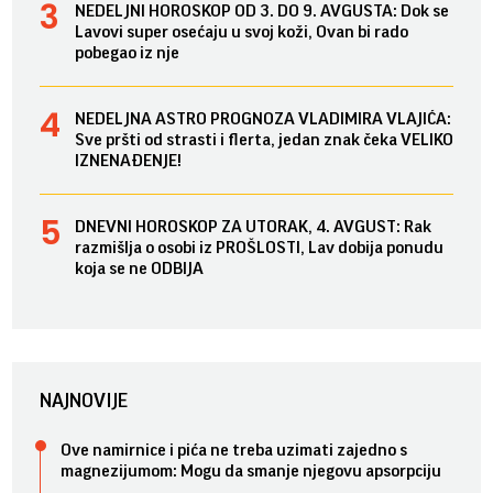
NEDELJNI HOROSKOP OD 3. DO 9. AVGUSTA: Dok se
Lavovi super osećaju u svoj koži, Ovan bi rado
pobegao iz nje
NEDELJNA ASTRO PROGNOZA VLADIMIRA VLAJIĆA:
Sve pršti od strasti i flerta, jedan znak čeka VELIKO
IZNENAĐENJE!
DNEVNI HOROSKOP ZA UTORAK, 4. AVGUST: Rak
razmišlja o osobi iz PROŠLOSTI, Lav dobija ponudu
koja se ne ODBIJA
NAJNOVIJE
Ove namirnice i pića ne treba uzimati zajedno s
magnezijumom: Mogu da smanje njegovu apsorpciju