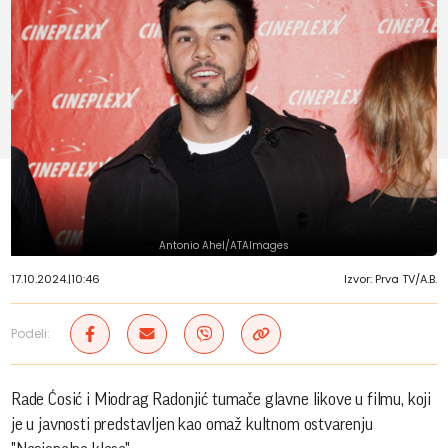
Antonio Ahel/ATAImages
17.10.2024.
|
10:46
Izvor: Prva TV/A.B.
Podeli:
Rade Ćosić i Miodrag Radonjić tumače glavne likove u filmu, koji
je u javnosti predstavljen kao omaž kultnom ostvarenju