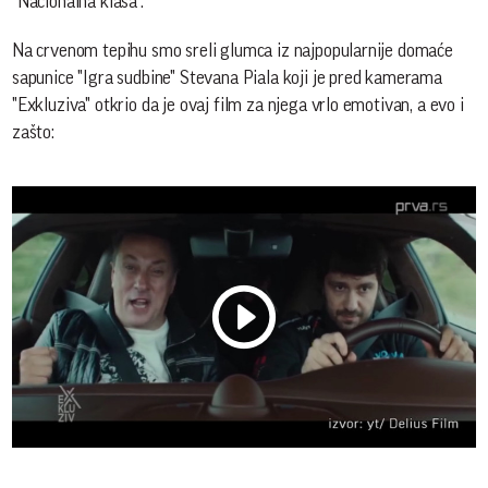
"Nacionalna klasa".
Na crvenom tepihu smo sreli glumca iz najpopularnije domaće
sapunice "Igra sudbine" Stevana Piala koji je pred kamerama
"Exkluziva" otkrio da je ovaj film za njega vrlo emotivan, a evo i
zašto:
Play
Vide