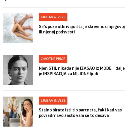
LJUBAV & VEZE
Se*s poze otkrivaju šta je skriveno u njegovoj
ili njenoj podsvesti
ŽIVOTNE PRIČE
Njen STIL nikada nije IZAŠAO iz MODE: I dalje
je INSPIRACIJA za MILIONE ljudi
LJUBAV & VEZE
Stalno birate isti tip partnera, čak i kad vas
povredi? Evo zašto vam se to dešava