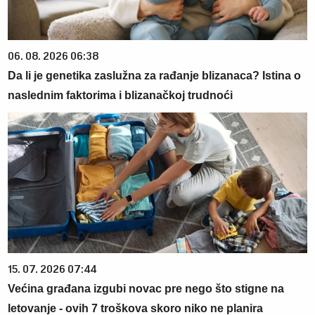
06. 08. 2026 06:38
Da li je genetika zaslužna za rađanje blizanaca? Istina o
naslednim faktorima i blizanačkoj trudnoći
15. 07. 2026 07:44
Većina građana izgubi novac pre nego što stigne na
letovanje - ovih 7 troškova skoro niko ne planira