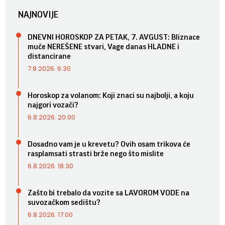
NAJNOVIJE
DNEVNI HOROSKOP ZA PETAK, 7. AVGUST: Bliznace
muče NEREŠENE stvari, Vage danas HLADNE i
distancirane
7.8.2026. 6:30
Horoskop za volanom: Koji znaci su najbolji, a koju
najgori vozači?
6.8.2026. 20:00
Dosadno vam je u krevetu? Ovih osam trikova će
rasplamsati strasti brže nego što mislite
6.8.2026. 18:30
Zašto bi trebalo da vozite sa LAVOROM VODE na
suvozačkom sedištu?
6.8.2026. 17:00