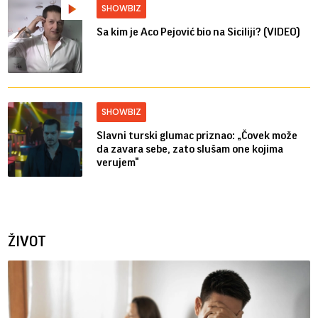
SHOWBIZ
Sa kim je Aco Pejović bio na Siciliji? (VIDEO)
SHOWBIZ
Slavni turski glumac priznao: „Čovek može
da zavara sebe, zato slušam one kojima
verujem“
ŽIVOT