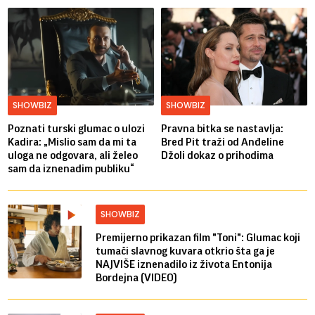
SHOWBIZ
SHOWBIZ
Poznati turski glumac o ulozi
Pravna bitka se nastavlja:
Kadira: „Mislio sam da mi ta
Bred ​​Pit traži od Anđeline
uloga ne odgovara, ali želeo
Džoli dokaz o prihodima
sam da iznenadim publiku“
SHOWBIZ
Premijerno prikazan film "Toni": Glumac koji
tumači slavnog kuvara otkrio šta ga je
NAJVIŠE iznenadilo iz života Entonija
Bordejna (VIDEO)