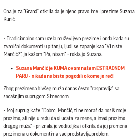
Ona je za "Grand" otkrila da je njeno pravo ime i prezime Suzana
Kunić.
- Tradicionalno sam uzela muževljevo prezime i onda kada su
zvanični dokumenti u pitanju, ljudi se zapanje kao "Vi niste
Mančić?", ja kažem "Pa, nisam" - rekla je Suzana.
Suzana Mančić je KUMA ovom našem ESTRADNOM
PARU - nikada ne biste pogodili o kome je reč!
Zbog prezimena bivšeg muža danas često "raspravlja" sa
sadašnjim suprugom Simeonom.
- Moj suprug kaže "Dobro, Mančić, ti ne moraš da nosiš moje
prezime, ali nije u redu da si udata za mene, a imaš prezime
drugog muža" - priznala je voditeljka i otkrila da joj promena
prezimena u dokumentima sad predstavlja problem.