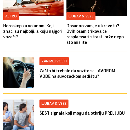
ASTRO
LJUBAV & VEZE
Horoskop za volanom: Koji
Dosadno vam je u krevetu?
znaci su najbolji, a koju najgori
Ovih osam trikova će
vozači?
rasplamsati strasti brže nego
što mislite
ZANIMLJIVOSTI
Zašto bi trebalo da vozite sa LAVOROM
VODE na suvozačkom sedištu?
LJUBAV & VEZE
ŠEST signala koji mogu da otkriju PRELJUBU