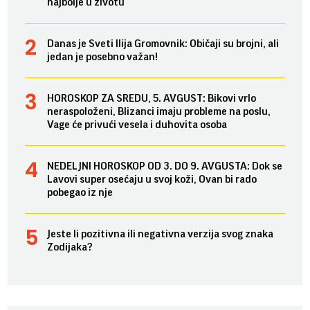
najbolje u životu
Danas je Sveti Ilija Gromovnik: Običaji su brojni, ali
jedan je posebno važan!
HOROSKOP ZA SREDU, 5. AVGUST: Bikovi vrlo
neraspoloženi, Blizanci imaju probleme na poslu,
Vage će privući vesela i duhovita osoba
NEDELJNI HOROSKOP OD 3. DO 9. AVGUSTA: Dok se
Lavovi super osećaju u svoj koži, Ovan bi rado
pobegao iz nje
Jeste li pozitivna ili negativna verzija svog znaka
Zodijaka?