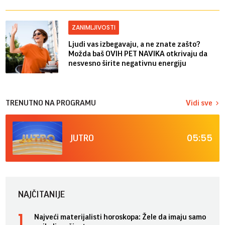
ZANIMLJIVOSTI
Ljudi vas izbegavaju, a ne znate zašto?
Možda baš OVIH PET NAVIKA otkrivaju da
nesvesno širite negativnu energiju
TRENUTNO NA PROGRAMU
Vidi sve
05:55
JUTRO
NAJČITANIJE
Najveći materijalisti horoskopa: Žele da imaju samo