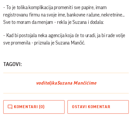
- To je tolika komplikacija promeniti sve papire, imam
registrovanu firmu na svoje ime, bankovne račune, nekretnine...
Sve to moram da menjam - rekla je Suzana i dodala:
- Kad bi postojala neka agencija koja će to uradi, ja bi rade volje
sve promenila - priznala je Suzana Mančić.
TAGOVI:
voditeljka
Suzana Mančić
ime
KOMENTARI (0)
OSTAVI KOMENTAR