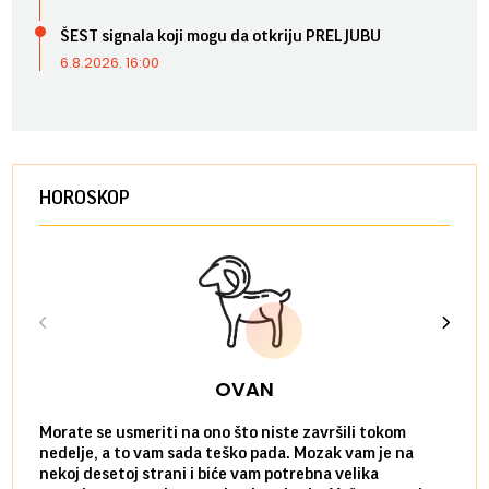
ŠEST signala koji mogu da otkriju PRELJUBU
6.8.2026. 16:00
HOROSKOP
OVAN
Morate se usmeriti na ono što niste završili tokom
Sve n
nedelje, a to vam sada teško pada. Mozak vam je na
potpu
nekoj desetoj strani i biće vam potrebna velika
stvar