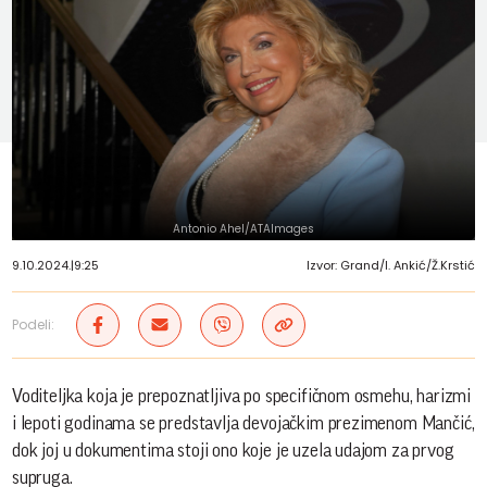
Antonio Ahel/ATAImages
9.10.2024.
|
9:25
Izvor: Grand/I. Ankić/Ž.Krstić
Podeli:
Voditeljka koja je prepoznatljiva po specifičnom osmehu, harizmi
i lepoti godinama se predstavlja devojačkim prezimenom Mančić,
dok joj u dokumentima stoji ono koje je uzela udajom za prvog
supruga.