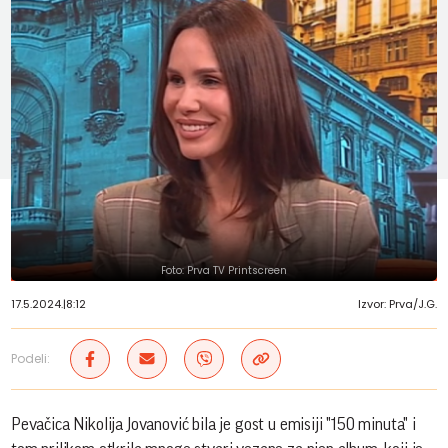
Foto: Prva TV Printscreen
17.5.2024.
|
8:12
Izvor: Prva/J.G.
Podeli:
Pevačica Nikolija Jovanović bila je gost u emisiji "150 minuta" i