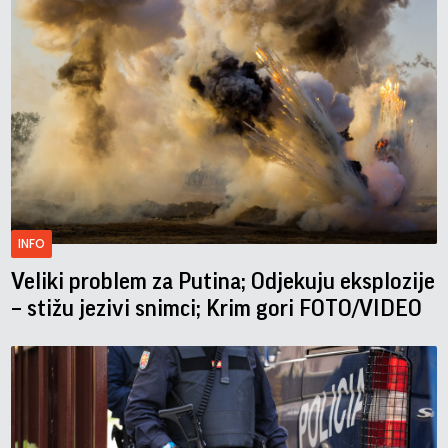
INFO
Veliki problem za Putina; Odjekuju eksplozije
– stižu jezivi snimci; Krim gori FOTO/VIDEO