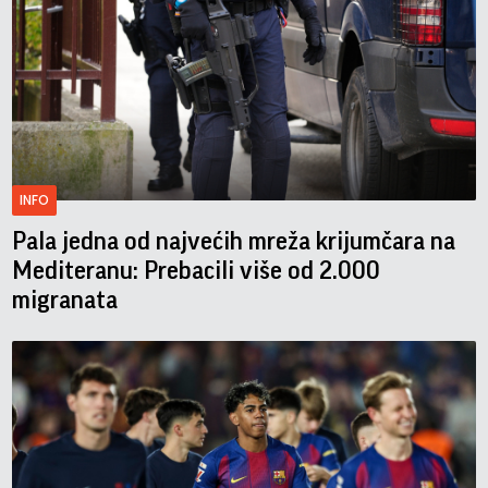
INFO
Pala jedna od najvećih mreža krijumčara na
Mediteranu: Prebacili više od 2.000
migranata