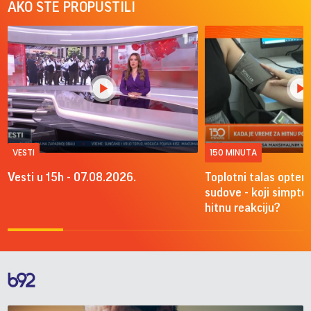
AKO STE PROPUSTILI
VESTI
150 MINUTA
Vesti u 15h - 07.08.2026.
Toplotni talas optere
sudove - koji simpto
hitnu reakciju?