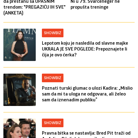
da prestanu sa OPASNIM
Ni u 79. Švarceneger ne
trendom: "PREGAZIĆU IH SVE"
propušta treninge
(ANKETA)
SHOWBIZ
Lepotom koju je nasledila od slavne majke
UKRALA JE SVE POGLEDE: Prepoznajete li
čija je ovo ćerka?
SHOWBIZ
Poznati turski glumac o ulozi Kadira: „Mislio
sam da mi ta uloga ne odgovara, ali želeo
sam da iznenadim publiku“
SHOWBIZ
Pravna bitka se nastavlja: Bred ​​Pit traži od