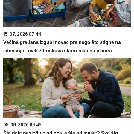
15. 07. 2026 07:44
Većina građana izgubi novac pre nego što stigne na
letovanje - ovih 7 troškova skoro niko ne planira
05. 08. 2026 06:45
Šta dete nasleđuje od oca, a šta od majke? Sve što