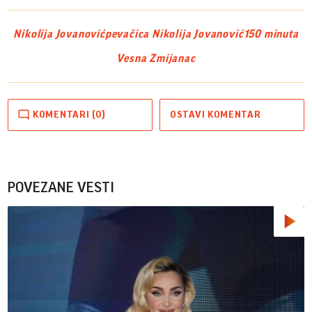
Nikolija Jovanović
pevačica Nikolija Jovanović
150 minuta
Vesna Zmijanac
KOMENTARI (0)
OSTAVI KOMENTAR
POVEZANE VESTI