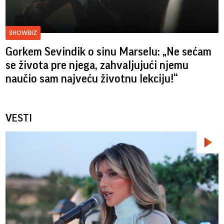
SHOWBIZ
Gorkem Sevindik o sinu Marselu: „Ne sećam
se života pre njega, zahvaljujući njemu
naučio sam najveću životnu lekciju!“
VESTI