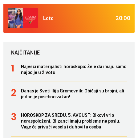
20:00
Loto
NAJČITANIJE
Najveći materijalisti horoskopa: Žele da imaju samo
najbolje u životu
Danas je Sveti Ilija Gromovnik: Običaji su brojni, ali
jedan je posebno važan!
HOROSKOP ZA SREDU, 5. AVGUST: Bikovi vrlo
neraspoloženi, Blizanci imaju probleme na poslu,
Vage će privući vesela i duhovita osoba