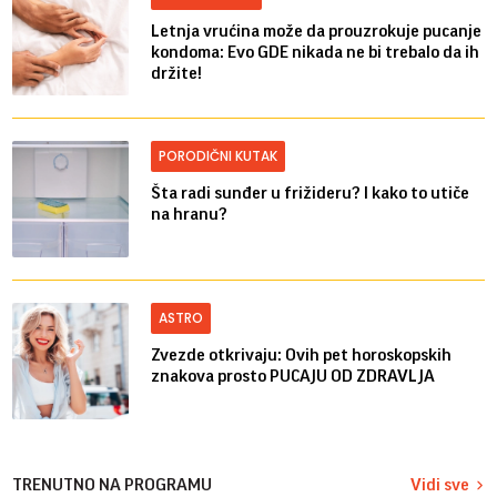
Letnja vrućina može da prouzrokuje pucanje
kondoma: Evo GDE nikada ne bi trebalo da ih
držite!
PORODIČNI KUTAK
Šta radi sunđer u frižideru? I kako to utiče
na hranu?
ASTRO
Zvezde otkrivaju: Ovih pet horoskopskih
znakova prosto PUCAJU OD ZDRAVLJA
TRENUTNO NA PROGRAMU
Vidi sve