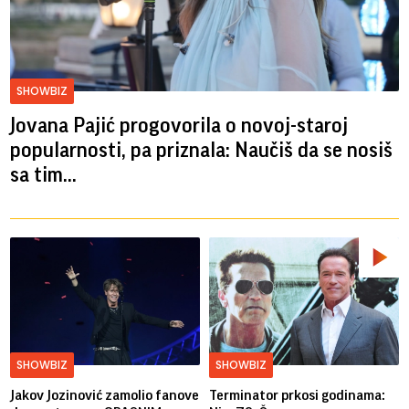
SHOWBIZ
Jovana Pajić progovorila o novoj-staroj
popularnosti, pa priznala: Naučiš da se nosiš
sa tim...
SHOWBIZ
SHOWBIZ
Jakov Jozinović zamolio fanove
Terminator prkosi godinama: