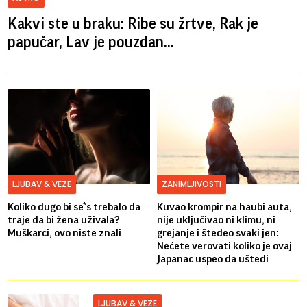
Kakvi ste u braku: Ribe su žrtve, Rak je
papučar, Lav je pouzdan...
LJUBAV & VEZE
ZANIMLJIVOSTI
Koliko dugo bi se*s trebalo da
Kuvao krompir na haubi auta,
traje da bi žena uživala?
nije uključivao ni klimu, ni
Muškarci, ovo niste znali
grejanje i štedeo svaki jen:
Nećete verovati koliko je ovaj
Japanac uspeo da uštedi
LJUBAV & VEZE