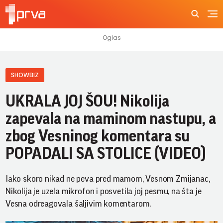
SHOWBIZ
UKRALA JOJ ŠOU! Nikolija
zapevala na maminom nastupu, a
zbog Vesninog komentara su
POPADALI SA STOLICE (VIDEO)
Iako skoro nikad ne peva pred mamom, Vesnom Zmijanac,
Nikolija je uzela mikrofon i posvetila joj pesmu, na šta je
Vesna odreagovala šaljivim komentarom.