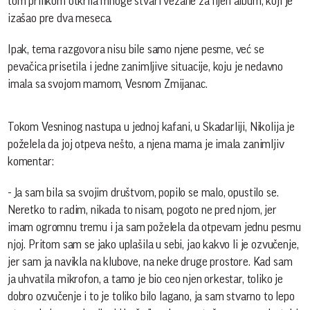
tom prilikom otkrila mnoge stvari vezane za njen album, koji je
izašao pre dva meseca.
Ipak, tema razgovora nisu bile samo njene pesme, već se
pevačica prisetila i jedne zanimljive situacije, koju je nedavno
imala sa svojom mamom, Vesnom Zmijanac.
Tokom Vesninog nastupa u jednoj kafani, u Skadarliji, Nikolija je
poželela da joj otpeva nešto, a njena mama je imala zanimljiv
komentar:
- Ja sam bila sa svojim društvom, popilo se malo, opustilo se.
Neretko to radim, nikada to nisam, pogoto ne pred njom, jer
imam ogromnu tremu i ja sam poželela da otpevam jednu pesmu
njoj. Pritom sam se jako uplašila u sebi, jao kakvo li je ozvučenje,
jer sam ja navikla na klubove, na neke druge prostore. Kad sam
ja uhvatila mikrofon, a tamo je bio ceo njen orkestar, toliko je
dobro ozvučenje i to je toliko bilo lagano, ja sam stvarno to lepo