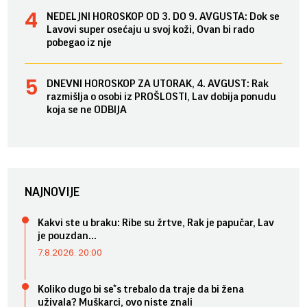
NEDELJNI HOROSKOP OD 3. DO 9. AVGUSTA: Dok se
Lavovi super osećaju u svoj koži, Ovan bi rado
pobegao iz nje
DNEVNI HOROSKOP ZA UTORAK, 4. AVGUST: Rak
razmišlja o osobi iz PROŠLOSTI, Lav dobija ponudu
koja se ne ODBIJA
NAJNOVIJE
Kakvi ste u braku: Ribe su žrtve, Rak je papučar, Lav
je pouzdan...
7.8.2026. 20:00
Koliko dugo bi se*s trebalo da traje da bi žena
uživala? Muškarci, ovo niste znali