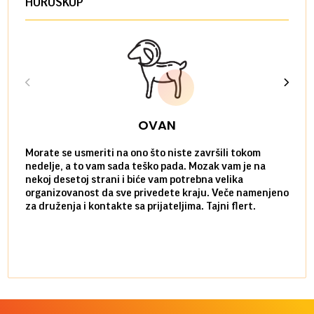
HOROSKOP
OVAN
Morate se usmeriti na ono što niste završili tokom
Sve n
nedelje, a to vam sada teško pada. Mozak vam je na
potpu
nekoj desetoj strani i biće vam potrebna velika
stvar
organizovanost da sve privedete kraju. Veče namenjeno
tempo
za druženja i kontakte sa prijateljima. Tajni flert.
najbl