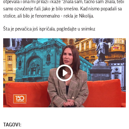
otpevala i ona mi prilazi i kaže "znala sam, tačno sam znala, tebi
samo ozvučenje fali. Jako je bilo smešno. Kad nismo popadali sa
stolice, ali bilo je fenomenalno - rekla je Nikolija.
Šta je pevačica još ispričala, pogledajte u snimku:
Play
Vide
TAGOVI: