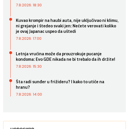
7.8.2026. 18:30
Kuvao krompir na haubi auta, nije uključivao ni klimu,
ni grejanje i štedeo svaki jen: Nećete verovati koliko
je ovaj Japanac uspeo da uštedi
7.8.2026. 17:00
Letnja vrućina može da prouzrokuje pucanje
kondoma: Evo GDE nikada ne bi trebalo da ih držite!
7.8.2026. 15:30
Šta radi sunđer u frižideru? I kako to utiče na
hranu?
7.8.2026. 14:00