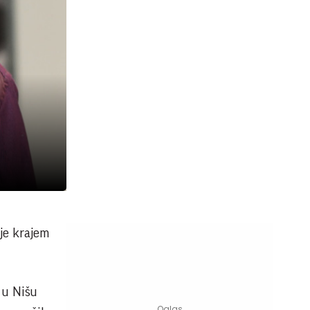
je krajem
 u Nišu