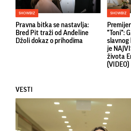
SHOWBIZ
SHOWBIZ
Pravna bitka se nastavlja:
Premijer
Bred ​​Pit traži od Anđeline
"Toni": 
Džoli dokaz o prihodima
slavnog 
je NAJVI
života E
(VIDEO)
VESTI