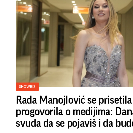
SHOWBIZ
Rada Manojlović se prisetila
progovorila o medijima: Da
svuda da se pojaviš i da bu