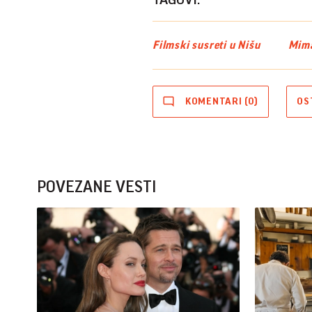
TAGOVI:
Filmski susreti u Nišu
Mima
KOMENTARI (0)
OS
POVEZANE VESTI