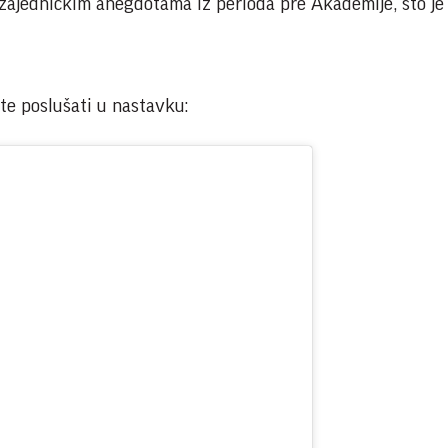
 zajedničkim anegdotama iz perioda pre Akademije, što je
e poslušati u nastavku: