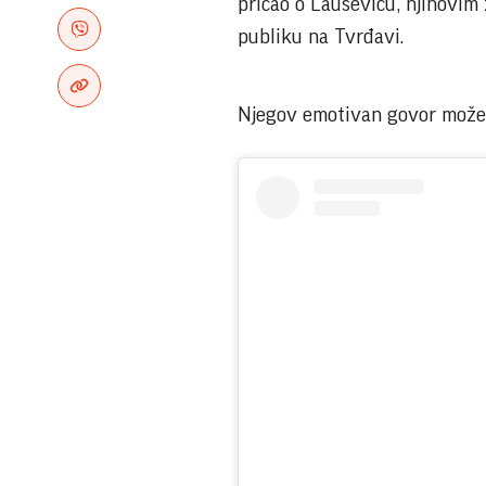
pričao o Lauševiću, njihovim
publiku na Tvrđavi.
Njegov emotivan govor možet