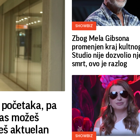
SHOWBIZ
Zbog Mela Gibsona
promenjen kraj kultnog
Studio nije dozvolio n
smrt, ovo je razlog
 početaka, pa
nas možeš
deš aktuelan
SHOWBIZ