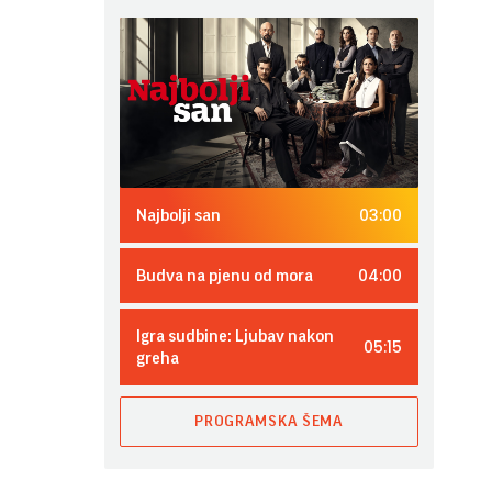
03:00
Najbolji san
04:00
Budva na pjenu od mora
Igra sudbine: Ljubav nakon
05:15
greha
PROGRAMSKA ŠEMA