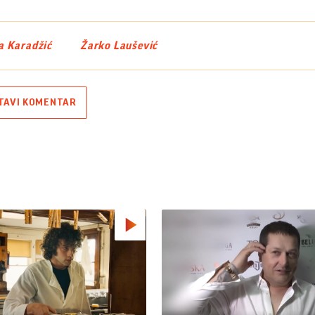
 Karadžić
Žarko Laušević
TAVI KOMENTAR