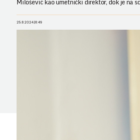
Milošević kao umetnički direktor, dok je na s
25.8.2024.
|
8:49