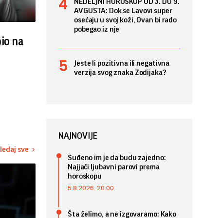
NEDELJNI HOROSKOP OD 3. DO 9.
AVGUSTA: Dok se Lavovi super
osećaju u svoj koži, Ovan bi rado
pobegao iz nje
bio na
Jeste li pozitivna ili negativna
verzija svog znaka Zodijaka?
NAJNOVIJE
ledaj sve
Suđeno im je da budu zajedno:
Najjači ljubavni parovi prema
horoskopu
5.8.2026. 20:00
Šta želimo, a ne izgovaramo: Kako