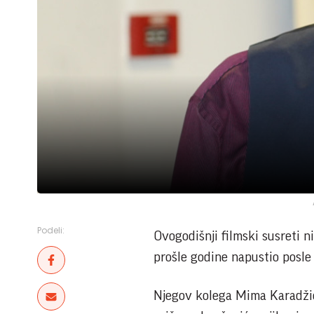
Podeli:
Ovogodišnji filmski susreti 
prošle godine napustio posle 
Njegov kolega Mima Karadžić 