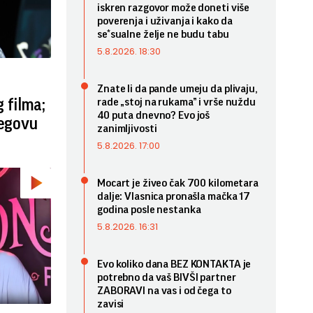
iskren razgovor može doneti više
poverenja i uživanja i kako da
se*sualne želje ne budu tabu
5.8.2026. 18:30
Znate li da pande umeju da plivaju,
 filma;
rade „stoj na rukama” i vrše nuždu
40 puta dnevno? Evo još
jegovu
zanimljivosti
5.8.2026. 17:00
Mocart je živeo čak 700 kilometara
dalje: Vlasnica pronašla mačka 17
godina posle nestanka
5.8.2026. 16:31
Evo koliko dana BEZ KONTAKTA je
potrebno da vaš BIVŠI partner
ZABORAVI na vas i od čega to
zavisi