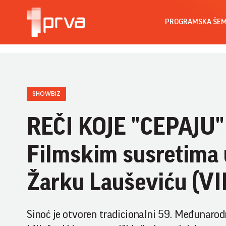
PROGRAMSKA ŠE
SHOWBIZ
REČI KOJE "CEPAJU"
Filmskim susretima
Žarku Lauševiću (V
Sinoć je otvoren tradicionalni 59. Međunarodni