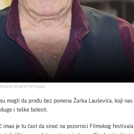
Antonio Ahel/ATAImages
nisu mogli da prođu bez pomena Žarka Lauševića, koji nas 
duge i teške bolesti.
imao je tu čast da sinoć na pozornici Filmskog festivala