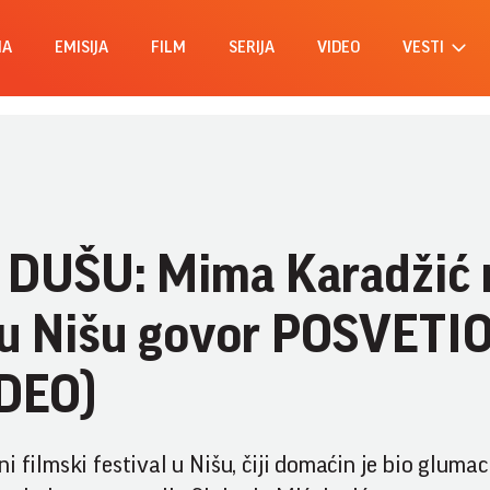
MA
EMISIJA
FILM
SERIJA
VIDEO
VESTI
 DUŠU: Mima Karadžić 
 u Nišu govor POSVETI
IDEO)
 filmski festival u Nišu, čiji domaćin je bio glumac