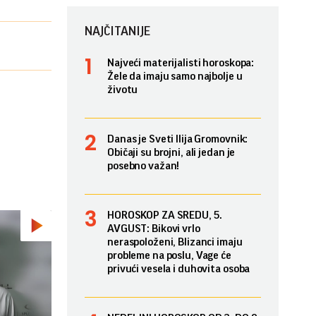
NAJČITANIJE
Najveći materijalisti horoskopa:
Žele da imaju samo najbolje u
životu
Danas je Sveti Ilija Gromovnik:
Običaji su brojni, ali jedan je
posebno važan!
HOROSKOP ZA SREDU, 5.
AVGUST: Bikovi vrlo
neraspoloženi, Blizanci imaju
probleme na poslu, Vage će
privući vesela i duhovita osoba