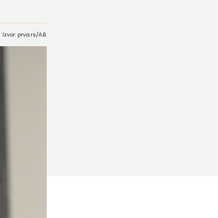
Izvor: prva.rs/A.B.