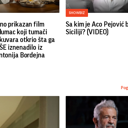
SHOWBIZ
no prikazan film
Sa kim je Aco Pejović 
Glumac koji tumači
Siciliji? (VIDEO)
kuvara otkrio šta ga
ŠE iznenadilo iz
ntonija Bordejna
Pog