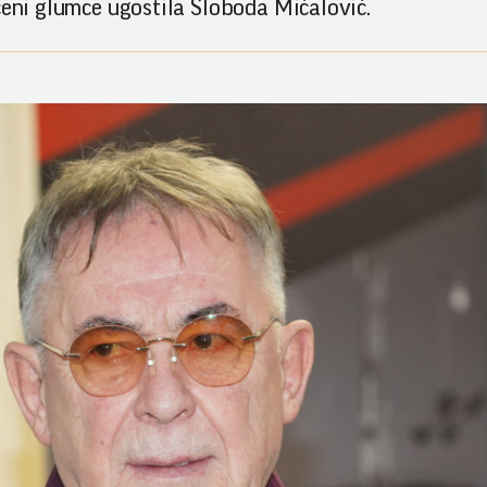
ceni glumce ugostila Sloboda Mićalović.