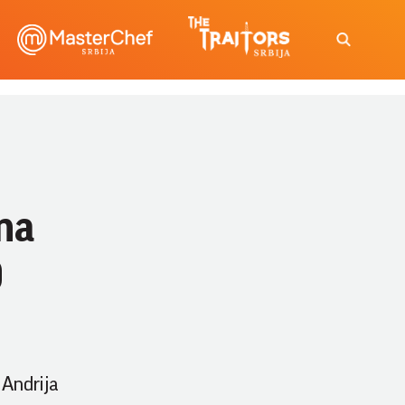
na
O
 Andrija