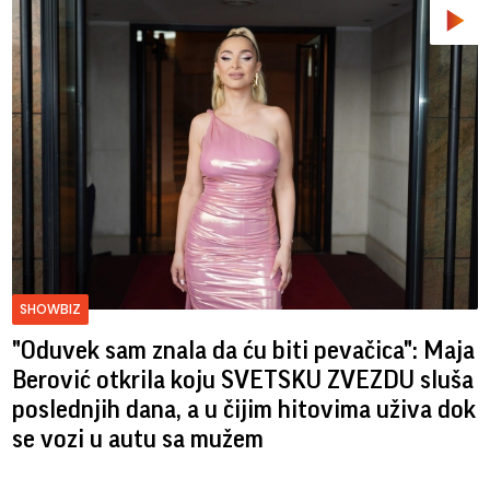
SHOWBIZ
"Oduvek sam znala da ću biti pevačica": Maja
Berović otkrila koju SVETSKU ZVEZDU sluša
poslednjih dana, a u čijim hitovima uživa dok
se vozi u autu sa mužem