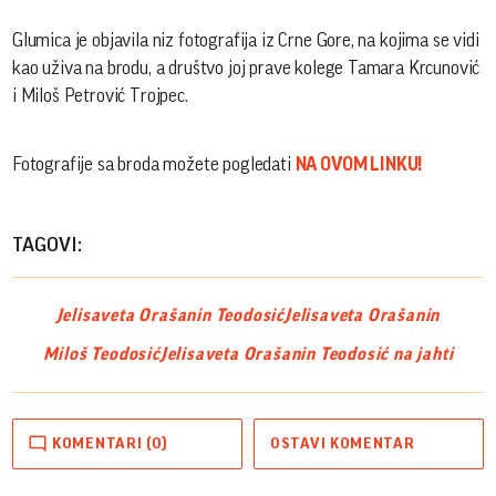
Glumica je objavila niz fotografija iz Crne Gore, na kojima se vidi
kao uživa na brodu, a društvo joj prave kolege Tamara Krcunović
i Miloš Petrović Trojpec.
Fotografije sa broda možete pogledati
NA OVOM LINKU!
TAGOVI:
Jelisaveta Orašanin Teodosić
Jelisaveta Orašanin
Miloš Teodosić
Jelisaveta Orašanin Teodosić na jahti
KOMENTARI (0)
OSTAVI KOMENTAR