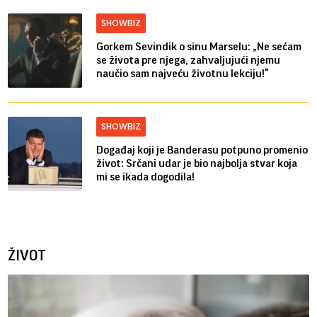
SHOWBIZ
Gorkem Sevindik o sinu Marselu: „Ne sećam
se života pre njega, zahvaljujući njemu
naučio sam najveću životnu lekciju!“
SHOWBIZ
Događaj koji je Banderasu potpuno promenio
život: Srčani udar je bio najbolja stvar koja
mi se ikada dogodila!
ŽIVOT