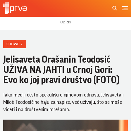
SHOWBIZ
Jelisaveta Orašanin Teodosić
UŽIVA NA JAHTI u Crnoj Gori:
Evo ko joj pravi društvo (FOTO)
Iako mediji često spekulišu o njihovom odnosu, Jelisaveta i
Miloš Teodosić ne haju za napise, već uživaju, što se može
videti i na društvenim mrežama.