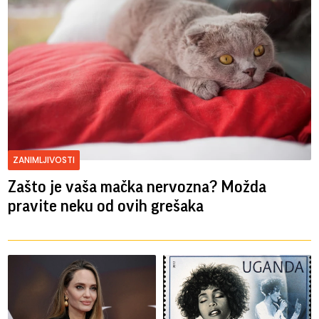
ZANIMLJIVOSTI
Zašto je vaša mačka nervozna? Možda
pravite neku od ovih grešaka