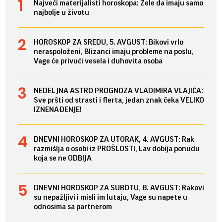
Najveći materijalisti horoskopa: Žele da imaju samo
najbolje u životu
HOROSKOP ZA SREDU, 5. AVGUST: Bikovi vrlo
neraspoloženi, Blizanci imaju probleme na poslu,
Vage će privući vesela i duhovita osoba
NEDELJNA ASTRO PROGNOZA VLADIMIRA VLAJIĆA:
Sve pršti od strasti i flerta, jedan znak čeka VELIKO
IZNENAĐENJE!
DNEVNI HOROSKOP ZA UTORAK, 4. AVGUST: Rak
razmišlja o osobi iz PROŠLOSTI, Lav dobija ponudu
koja se ne ODBIJA
DNEVNI HOROSKOP ZA SUBOTU, 8. AVGUST: Rakovi
su nepažljivi i misli im lutaju, Vage su napete u
odnosima sa partnerom