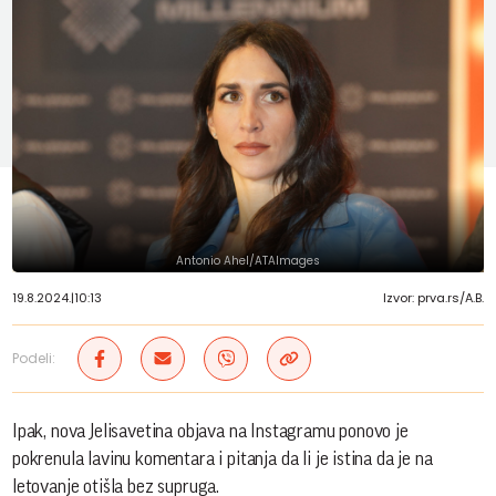
Antonio Ahel/ATAImages
19.8.2024.
|
10:13
Izvor: prva.rs/A.B.
Podeli:
Ipak, nova Jelisavetina objava na Instagramu ponovo je
pokrenula lavinu komentara i pitanja da li je istina da je na
letovanje otišla bez supruga.