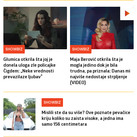
SHOWBIZ
SHOWBIZ
Glumica otkrila šta joj je
Maja Berović otkrila šta je
donela uloga zle policajke
mogla jedino dok je bila
Čigdem: „Neke vrednosti
trudna, pa priznala: Danas mi
prevazilaze ljubav“
najviše nedostaje strpljenje
(VIDEO)
SHOWBIZ
Mislili ste da su više? Ove poznate pevačice
kriju koliko su zaista visoke, a jedna ima
samo 156 centimetara