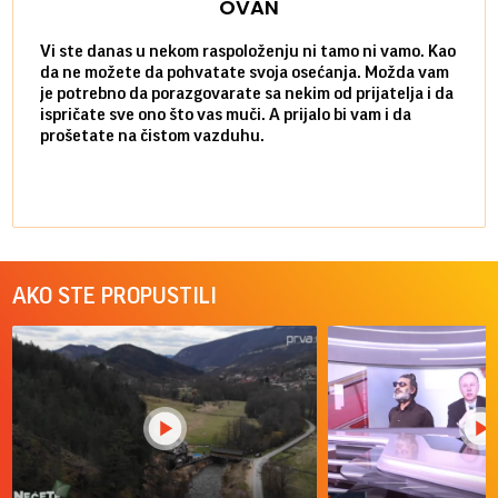
OVAN
Vi ste danas u nekom raspoloženju ni tamo ni vamo. Kao
Danas
da ne možete da pohvatate svoja osećanja. Možda vam
posve
je potrebno da porazgovarate sa nekim od prijatelja i da
susre
ispričate sve ono što vas muči. A prijalo bi vam i da
volel
prošetate na čistom vazduhu.
način
AKO STE PROPUSTILI