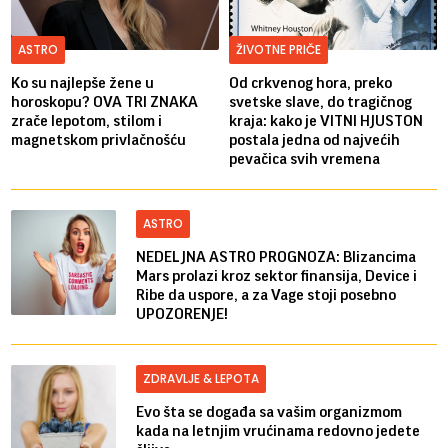
ASTRO
ŽIVOTNE PRIČE
Ko su najlepše žene u
Od crkvenog hora, preko
horoskopu? OVA TRI ZNAKA
svetske slave, do tragičnog
zrače lepotom, stilom i
kraja: kako je VITNI HJUSTON
magnetskom privlačnošću
postala jedna od najvećih
pevačica svih vremena
ASTRO
NEDELJNA ASTRO PROGNOZA: Blizancima
Mars prolazi kroz sektor finansija, Device i
Ribe da uspore, a za Vage stoji posebno
UPOZORENJE!
ZDRAVLJE & LEPOTA
Evo šta se događa sa vašim organizmom
kada na letnjim vrućinama redovno jedete