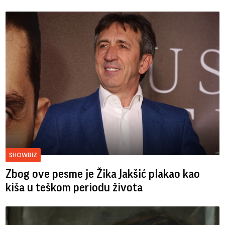
SHOWBIZ
Zbog ove pesme je Žika Jakšić plakao kao
kiša u teškom periodu života