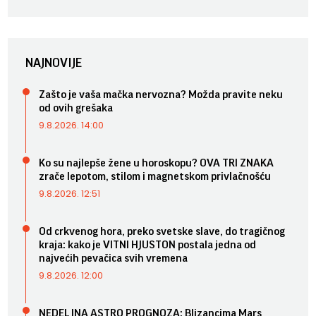
NAJNOVIJE
Zašto je vaša mačka nervozna? Možda pravite neku
od ovih grešaka
9.8.2026. 14:00
Ko su najlepše žene u horoskopu? OVA TRI ZNAKA
zrače lepotom, stilom i magnetskom privlačnošću
9.8.2026. 12:51
Od crkvenog hora, preko svetske slave, do tragičnog
kraja: kako je VITNI HJUSTON postala jedna od
najvećih pevačica svih vremena
9.8.2026. 12:00
NEDELJNA ASTRO PROGNOZA: Blizancima Mars