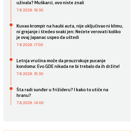
uživala? Muškarci, ovo niste znali
7.8.2026. 18:30
Kuvao krompir na haubi auta, nije uključivao ni klimu,
ni grejanje i štedeo svaki jen: Nećete verovati koliko
je ovaj Japanac uspeo da uštedi
7.8.2026. 17:00
Letnja vrućina može da prouzrokuje pucanje
kondoma: Evo GDE nikada ne bi trebalo da ih držite!
7.8.2026. 15:30
Šta radi sunđer u frižideru? I kako to utiče na
hranu?
7.8.2026. 14:00