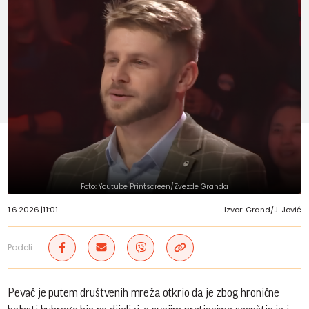
Foto: Youtube Printscreen/Zvezde Granda
1.6.2026.
|
11:01
Izvor: Grand/J. Jović
Podeli:
Pevač je putem društvenih mreža otkrio da je zbog hronične