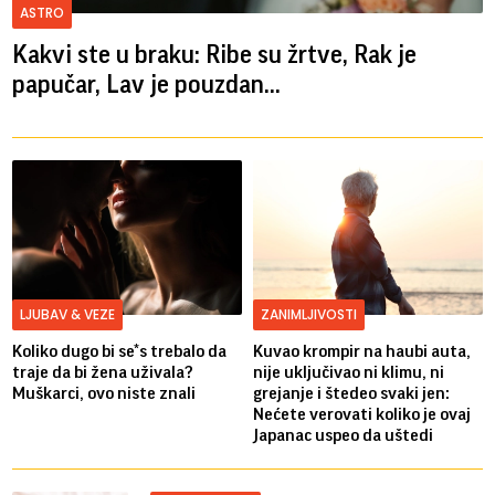
ASTRO
Kakvi ste u braku: Ribe su žrtve, Rak je
papučar, Lav je pouzdan...
LJUBAV & VEZE
ZANIMLJIVOSTI
Koliko dugo bi se*s trebalo da
Kuvao krompir na haubi auta,
traje da bi žena uživala?
nije uključivao ni klimu, ni
Muškarci, ovo niste znali
grejanje i štedeo svaki jen:
Nećete verovati koliko je ovaj
Japanac uspeo da uštedi