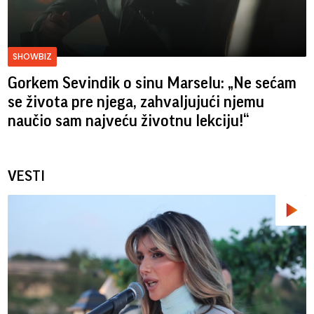
SHOWBIZ
Gorkem Sevindik o sinu Marselu: „Ne sećam
se života pre njega, zahvaljujući njemu
naučio sam najveću životnu lekciju!“
VESTI