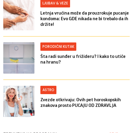
LJUBAV & VEZE
Letnja vrućina može da prouzrokuje pucanje
kondoma: Evo GDE nikada ne bi trebalo da ih
držite!
PORODIČNI KUTAK
Šta radi sunđer u frižideru? I kako to utiče
na hranu?
ASTRO
Zvezde otkrivaju: Ovih pet horoskopskih
znakova prosto PUCAJU OD ZDRAVLJA