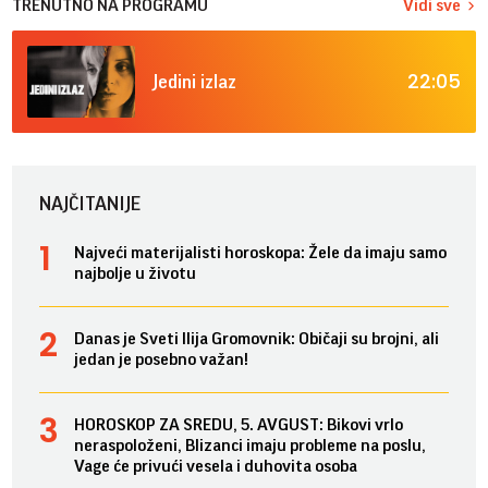
TRENUTNO NA PROGRAMU
Vidi sve
22:05
Jedini izlaz
NAJČITANIJE
Najveći materijalisti horoskopa: Žele da imaju samo
najbolje u životu
Danas je Sveti Ilija Gromovnik: Običaji su brojni, ali
jedan je posebno važan!
HOROSKOP ZA SREDU, 5. AVGUST: Bikovi vrlo
neraspoloženi, Blizanci imaju probleme na poslu,
Vage će privući vesela i duhovita osoba