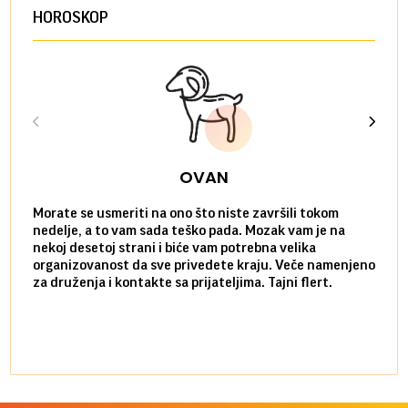
HOROSKOP
OVAN
Morate se usmeriti na ono što niste završili tokom
Sve n
nedelje, a to vam sada teško pada. Mozak vam je na
potpu
nekoj desetoj strani i biće vam potrebna velika
stvar
organizovanost da sve privedete kraju. Veče namenjeno
tempo
za druženja i kontakte sa prijateljima. Tajni flert.
najbl