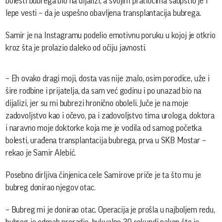
bolesti bubrega bio na dijalizi, a svojim pratiocima saopštio je i
lepe vesti – da je uspešno obavljena transplantacija bubrega.
Samir je na Instagramu podelio emotivnu poruku u kojoj je otkrio
kroz šta je prolazio daleko od očiju javnosti.
– Eh ovako dragi moji, dosta vas nije znalo, osim porodice, uže i
šire rodbine i prijatelja, da sam već godinu i po unazad bio na
dijalizi, jer su mi bubrezi hronično oboleli. Juče je na moje
zadovoljstvo kao i očevo, pa i zadovoljstvo tima urologa, doktora
i naravno moje doktorke koja me je vodila od samog početka
bolesti, urađena transplantacija bubrega, prva u SKB Mostar –
rekao je Samir Alebić.
Posebno dirljiva činjenica cele Samirove priče je ta što mu je
bubreg donirao njegov otac.
– Bubreg mi je donirao otac. Operacija je prošla u najboljem redu,