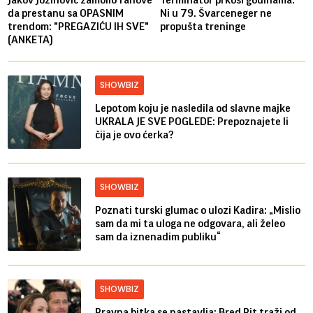
da prestanu sa OPASNIM
Ni u 79. Švarceneger ne
trendom: "PREGAZIĆU IH SVE"
propušta treninge
(ANKETA)
SHOWBIZ
Lepotom koju je nasledila od slavne majke
UKRALA JE SVE POGLEDE: Prepoznajete li
čija je ovo ćerka?
SHOWBIZ
Poznati turski glumac o ulozi Kadira: „Mislio
sam da mi ta uloga ne odgovara, ali želeo
sam da iznenadim publiku“
SHOWBIZ
Pravna bitka se nastavlja: Bred ​​Pit traži od