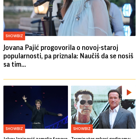
SHOWBIZ
Jovana Pajić progovorila o novoj-staroj
popularnosti, pa priznala: Naučiš da se nosiš
sa tim...
SHOWBIZ
SHOWBIZ
Jakov Jozinović zamolio fanove
Terminator prkosi godinama: