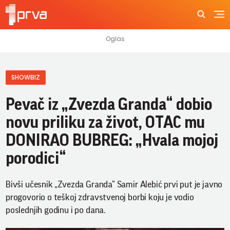
SHOWBIZ
Pevač iz „Zvezda Granda“ dobio
novu priliku za život, OTAC mu
DONIRAO BUBREG: „Hvala mojoj
porodici“
Bivši učesnik „Zvezda Granda“ Samir Alebić prvi put je javno
progovorio o teškoj zdravstvenoj borbi koju je vodio
poslednjih godinu i po dana.