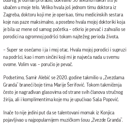
bubreg je odmah proradio, bukvalno 30 sekundi nakon što je
ubačen u moje telo. Veliko hvala još jednom timu doktora iz
Zagreba, doktoru koji me je operisao, timu medicinskih sestara
koje nas paze maksimalno, a posebno hvala mojoj doktoriki koja
je bila uz mene od samog početka – otkrio je pevač i zahvalio se
porodici na ogromnoj podršci tokom najtežeg perioda života.
– Super se osećamo i ja i moj otac. Hvala mojoj porodici i supruzi
na podršci, kao i mom sinčini koji mi je najveća nada u svemu
ovome. Volim vas – poručio je pevač.
Podsetimo, Samir Alebić se 2020. godine takmilio u „Zvezdama
Granda“ braneći boje tima Marije Šerifović. Tokom takmičenja
često je nagrađivan glasovima od strane svih članova stručnog
žirija, ali i komplimentima koje mu je upućivao Saša Popović.
Inače to nije jedini put da se talentovani momak iz Konjica
pojavljivao u najpopularnijem muzičkom šouu „Zvezde Granda“.