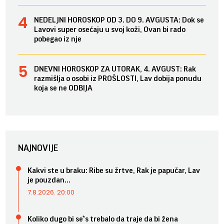
NEDELJNI HOROSKOP OD 3. DO 9. AVGUSTA: Dok se
Lavovi super osećaju u svoj koži, Ovan bi rado
pobegao iz nje
DNEVNI HOROSKOP ZA UTORAK, 4. AVGUST: Rak
razmišlja o osobi iz PROŠLOSTI, Lav dobija ponudu
koja se ne ODBIJA
NAJNOVIJE
Kakvi ste u braku: Ribe su žrtve, Rak je papučar, Lav
je pouzdan...
7.8.2026. 20:00
Koliko dugo bi se*s trebalo da traje da bi žena