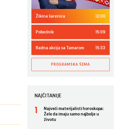
12:00
Žikina šarenica
15:09
Pobednik
15:33
Radna akcija sa Tamarom
PROGRAMSKA ŠEMA
NAJČITANIJE
Najveći materijalisti horoskopa:
Žele da imaju samo najbolje u
životu