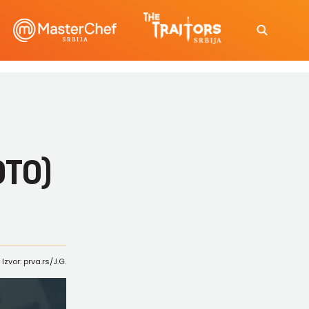
OTO)
Izvor: prva.rs/J.G.