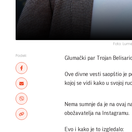
Foto: Lum
Podeli:
Glumački par Trojan Belisario 
Ove divne vesti saopštio je 
kojoj se vidi kako u svojoj ru
Nema sumnje da je na ovaj nač
obožavatelja na Instagramu.
Evo i kako je to izgledalo: