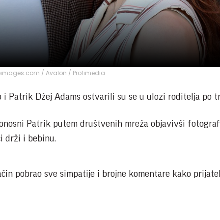
eimages.com / Avalon / Profimedia
i Patrik Džej Adams ostvarili su se u ulozi roditelja po tr
ponosni Patrik putem društvenih mreža objavivši fotograf
ci drži i bebinu.
in pobrao sve simpatije i brojne komentare kako prijatelj