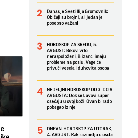
Danas je Sveti Ilija Gromovnik:
Običaji su brojni, ali jedan je
posebno važan!
HOROSKOP ZA SREDU, 5.
AVGUST: Bikovi vrlo
neraspoloženi, Blizanci imaju
probleme na poslu, Vage će
privući vesela i duhovita osoba
NEDELJNI HOROSKOP OD 3. DO 9.
AVGUSTA: Dok se Lavovi super
osećaju u svoj koži, Ovan bi rado
pobegao iz nje
je
DNEVNI HOROSKOP ZA UTORAK,
4. AVGUST: Rak razmišlja o osobi
ajke