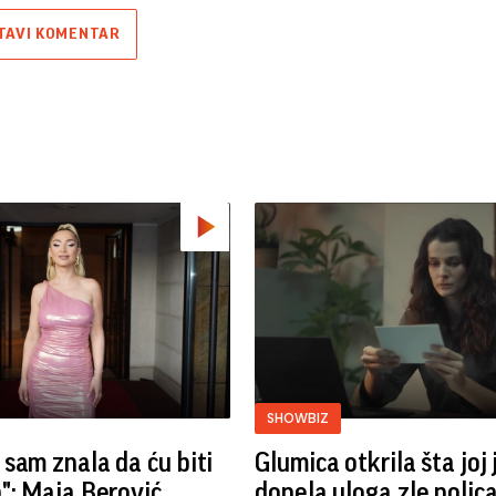
TAVI KOMENTAR
SHOWBIZ
sam znala da ću biti
Glumica otkrila šta joj 
": Maja Berović
donela uloga zle polic