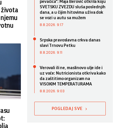
u
pevačica": Maja Berović otkrila koju
SVETSKU ZVEZDU sluša poslednjih
 života
dana, a u čijim hitovima uživa dok
i njemu
se vozi u autu sa mužem
votnu
8.8.2026. 9:17
Srpska pravoslavna crkva danas
slavi Trnovu Petku
8.8.2026. 9:11
Verovali ili ne, maslinovo ulje ide i
uz voće: Nutricionista otkriva kako
da zaštitimo organizam na
VISOKIM TEMPERATURAMA
8.8.2026. 9:03
POGLEDAJ SVE
rasu
t:
olja