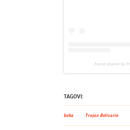
A post shared by P
TAGOVI:
beba
Trojan Belisario