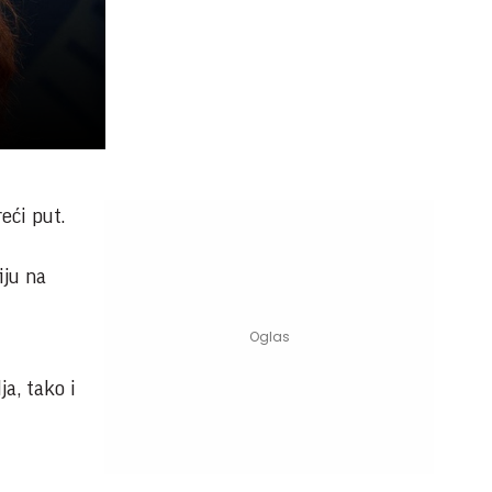
eći put.
iju na
a, tako i