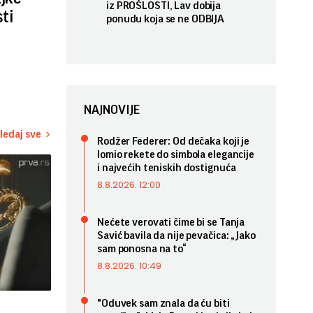
iz PROŠLOSTI, Lav dobija
ti
ponudu koja se ne ODBIJA
NAJNOVIJE
ledaj sve
Rodžer Federer: Od dečaka koji je
lomio rekete do simbola elegancije
i najvećih teniskih dostignuća
8.8.2026. 12:00
Nećete verovati čime bi se Tanja
Savić bavila da nije pevačica: „Jako
sam ponosna na to“
8.8.2026. 10:49
"Oduvek sam znala da ću biti