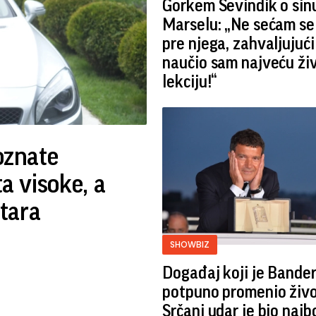
Gorkem Sevindik o sin
Marselu: „Ne sećam se
pre njega, zahvaljujuć
naučio sam najveću ži
lekciju!“
poznate
ta visoke, a
tara
SHOWBIZ
Događaj koji je Bande
potpuno promenio živo
Srčani udar je bio najb