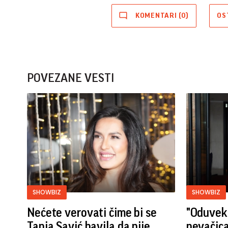
KOMENTARI (0)
OS
POVEZANE VESTI
SHOWBIZ
SHOWBIZ
Nećete verovati čime bi se
"Oduvek 
Tanja Savić bavila da nije
pevačica