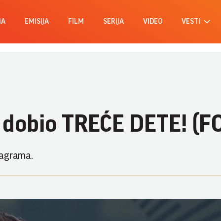
MA
EMISIJA
FILM
SERIJA
VIDEO
VESTI
r dobio TREĆE DETE! (F
tagrama.