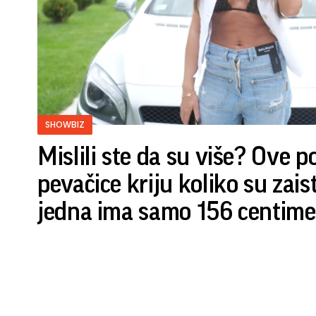
SHOWBIZ
Mislili ste da su više? Ove 
pevačice kriju koliko su zais
jedna ima samo 156 centime