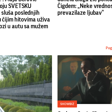
 koju SVETSKU
Čigdem: „Neke vrednos
sluša poslednjih
prevazilaze ljubav“
u čijim hitovima uživa
ozi u autu sa mužem
Pog
SHOWBIZ