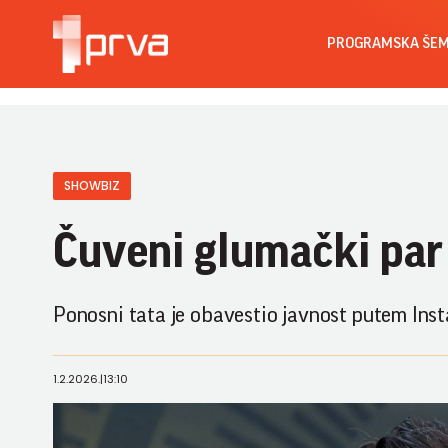
PROGRAMSKA ŠE
SHOWBIZ
Čuveni glumački pa
Ponosni tata je obavestio javnost putem Ins
1.2.2026.
|
13:10