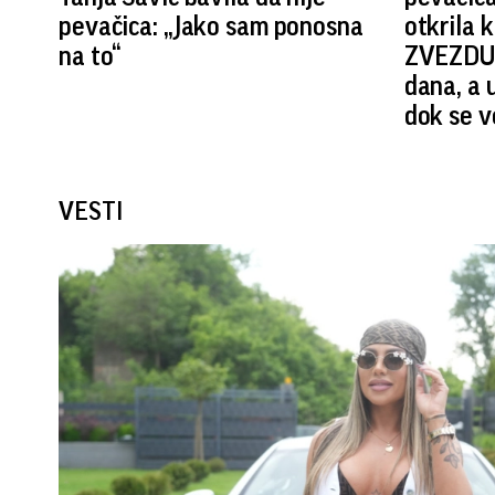
pevačica: „Jako sam ponosna
otkrila
na to“
ZVEZDU 
dana, a 
dok se v
VESTI