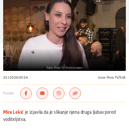
Foto: Prva TV Printscreen
22.1.2026.
|
10:24
Izvor: Prva TV/S.M.
Podeli:
Mira Lekić
je izjavila da je slikanje njena druga ljubav pored
voditeljstva.