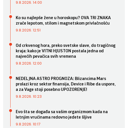
9.8.2026. 14:00
Ko su najlepše žene u horoskopu? OVA TRI ZNAKA
zrače lepotom, stilom i magnetskom privlačnošću
9.8.2026. 12:51
Od crkvenog hora, preko svetske slave, do tragičnog
kraja: kako je VITNI HJUSTON postala jedna od
najvećih pevačica svih vremena
9.8.2026. 12:00
NEDELJNA ASTRO PROGNOZA: Blizancima Mars
prolazi kroz sektor finansija, Device i Ribe da uspore,
a za Vage stoji posebno UPOZORENJE!
9.8.2026. 10:23
Evo šta se događa sa vašim organizmom kada na
letnjim vrućinama redovno jedete šljive
9.8.2026. 10:17