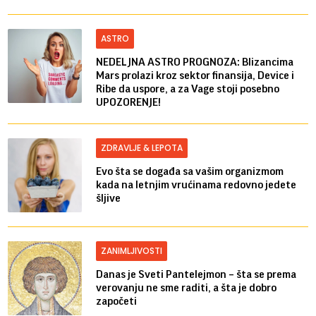
ASTRO
NEDELJNA ASTRO PROGNOZA: Blizancima
Mars prolazi kroz sektor finansija, Device i
Ribe da uspore, a za Vage stoji posebno
UPOZORENJE!
ZDRAVLJE & LEPOTA
Evo šta se događa sa vašim organizmom
kada na letnjim vrućinama redovno jedete
šljive
ZANIMLJIVOSTI
Danas je Sveti Pantelejmon – šta se prema
verovanju ne sme raditi, a šta je dobro
započeti