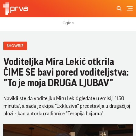
SHOWBIZ
Voditeljka Mira Lekić otkrila
ČIME SE bavi pored voditeljstva:
"To je moja DRUGA LJUBAV"
Navikli ste da voditeljku Miru Lekić gledate u emisiji "150
minuta", a sada je ekipa "Exkluziva" predstavlja u drugačijoj
ulozi - kao autorku radionice "Terapija bojama".