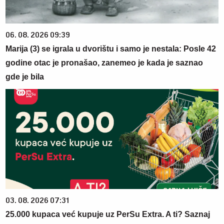
06. 08. 2026 09:39
Marija (3) se igrala u dvorištu i samo je nestala: Posle 42
godine otac je pronašao, zanemeo je kada je saznao
gde je bila
03. 08. 2026 07:31
25.000 kupaca već kupuje uz PerSu Extra. A ti? Saznaj