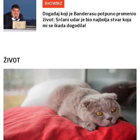
SHOWBIZ
Događaj koji je Banderasu potpuno promenio
život: Srčani udar je bio najbolja stvar koja
mi se ikada dogodila!
ŽIVOT