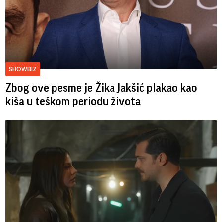
SHOWBIZ
Zbog ove pesme je Žika Jakšić plakao kao
kiša u teškom periodu života