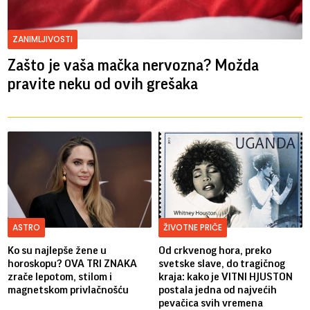
ZANIMLJIVOSTI
Zašto je vaša mačka nervozna? Možda
pravite neku od ovih grešaka
ASTRO
ŽIVOTNE PRIČE
Ko su najlepše žene u
Od crkvenog hora, preko
horoskopu? OVA TRI ZNAKA
svetske slave, do tragičnog
zrače lepotom, stilom i
kraja: kako je VITNI HJUSTON
magnetskom privlačnošću
postala jedna od najvećih
pevačica svih vremena