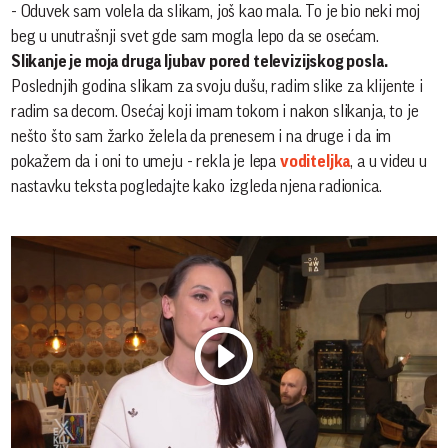
- Oduvek sam volela da slikam, još kao mala. To je bio neki moj
beg u unutrašnji svet gde sam mogla lepo da se osećam.
Slikanje je moja druga ljubav pored televizijskog posla.
Poslednjih godina slikam za svoju dušu, radim slike za klijente i
radim sa decom. Osećaj koji imam tokom i nakon slikanja, to je
nešto što sam žarko želela da prenesem i na druge i da im
pokažem da i oni to umeju - rekla je lepa
voditeljka
, a u videu u
nastavku teksta pogledajte kako izgleda njena radionica.
Play