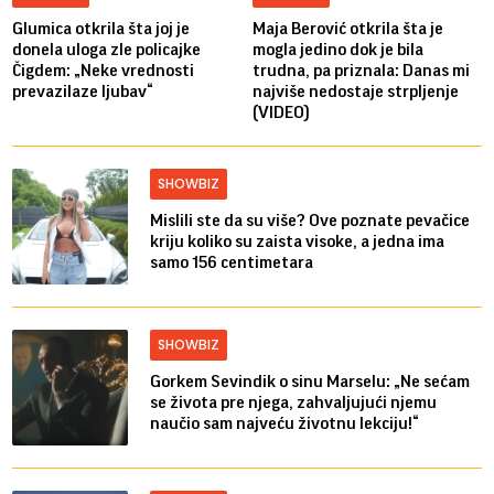
Glumica otkrila šta joj je
Maja Berović otkrila šta je
donela uloga zle policajke
mogla jedino dok je bila
Čigdem: „Neke vrednosti
trudna, pa priznala: Danas mi
prevazilaze ljubav“
najviše nedostaje strpljenje
(VIDEO)
SHOWBIZ
Mislili ste da su više? Ove poznate pevačice
kriju koliko su zaista visoke, a jedna ima
samo 156 centimetara
SHOWBIZ
Gorkem Sevindik o sinu Marselu: „Ne sećam
se života pre njega, zahvaljujući njemu
naučio sam najveću životnu lekciju!“