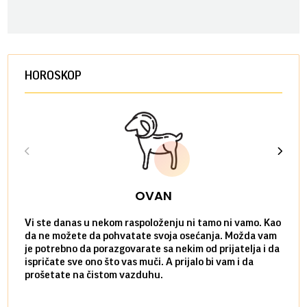
HOROSKOP
OVAN
Vi ste danas u nekom raspoloženju ni tamo ni vamo. Kao
Danas
da ne možete da pohvatate svoja osećanja. Možda vam
posve
je potrebno da porazgovarate sa nekim od prijatelja i da
susre
ispričate sve ono što vas muči. A prijalo bi vam i da
volel
prošetate na čistom vazduhu.
način