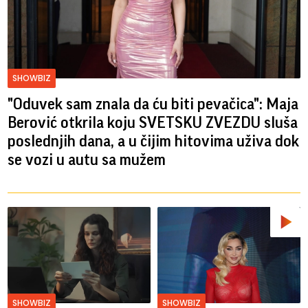
SHOWBIZ
"Oduvek sam znala da ću biti pevačica": Maja
Berović otkrila koju SVETSKU ZVEZDU sluša
poslednjih dana, a u čijim hitovima uživa dok
se vozi u autu sa mužem
SHOWBIZ
SHOWBIZ