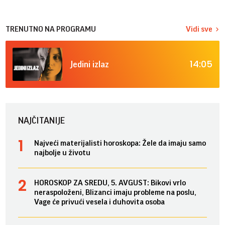
TRENUTNO NA PROGRAMU
Vidi sve
14:05
Jedini izlaz
NAJČITANIJE
Najveći materijalisti horoskopa: Žele da imaju samo
najbolje u životu
HOROSKOP ZA SREDU, 5. AVGUST: Bikovi vrlo
neraspoloženi, Blizanci imaju probleme na poslu,
Vage će privući vesela i duhovita osoba