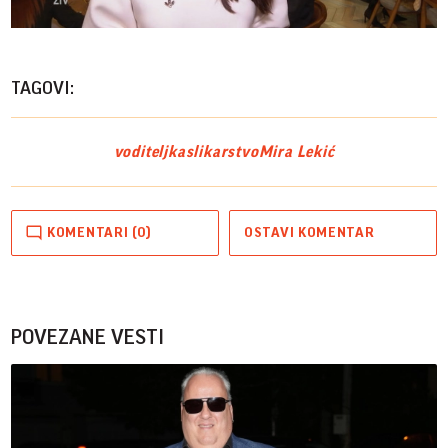
Vide
TAGOVI:
voditeljka
slikarstvo
Mira Lekić
KOMENTARI (0)
OSTAVI KOMENTAR
POVEZANE VESTI