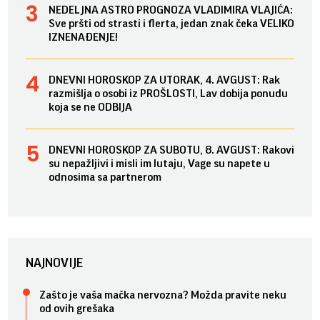
NEDELJNA ASTRO PROGNOZA VLADIMIRA VLAJIĆA:
Sve pršti od strasti i flerta, jedan znak čeka VELIKO
IZNENAĐENJE!
DNEVNI HOROSKOP ZA UTORAK, 4. AVGUST: Rak
razmišlja o osobi iz PROŠLOSTI, Lav dobija ponudu
koja se ne ODBIJA
DNEVNI HOROSKOP ZA SUBOTU, 8. AVGUST: Rakovi
su nepažljivi i misli im lutaju, Vage su napete u
odnosima sa partnerom
NAJNOVIJE
Zašto je vaša mačka nervozna? Možda pravite neku
od ovih grešaka