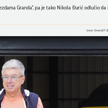
ezdama Granda", pa je tako Nikola Đurić odlučio da 
Izvor: Grand/T.