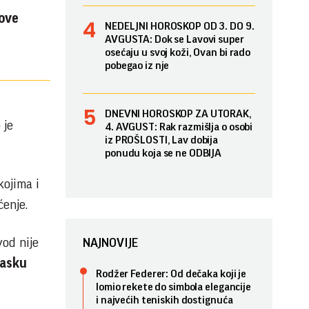
gove
NEDELJNI HOROSKOP OD 3. DO 9.
AVGUSTA: Dok se Lavovi super
osećaju u svoj koži, Ovan bi rado
pobegao iz nje
DNEVNI HOROSKOP ZA UTORAK,
 je
4. AVGUST: Rak razmišlja o osobi
iz PROŠLOSTI, Lav dobija
ponudu koja se ne ODBIJA
kojima i
ćenje.
vod nije
NAJNOVIJE
lasku
Rodžer Federer: Od dečaka koji je
lomio rekete do simbola elegancije
i najvećih teniskih dostignuća