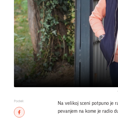
Podeli:
Na velikoj sceni potpuno je r
pevanjem na kome je radio d