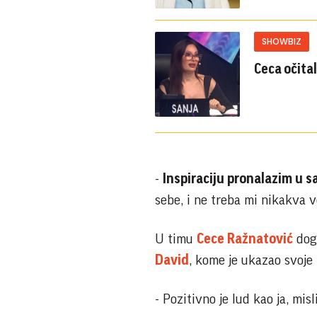
SHOWBIZ
Ceca očita
-
Inspiraciju pronalazim u 
sebe, i ne treba mi nikakva ve
U timu
Cece Ražnatović
dogu
David
, kome je ukazao svoje
- Pozitivno je lud kao ja, mis