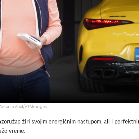
Antonio Ahel/ATAImages
azoružao žiri svojim energičnim nastupom, ali i perfektn
uže vreme.