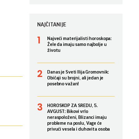
NAJČITANIJE
Najveći materijalisti horoskopa:
Žele da imaju samo najbolje u
životu
Danas je Sveti Ilija Gromovnik:
Običaji su brojni, ali jedan je
posebno važan!
HOROSKOP ZA SREDU, 5.
AVGUST: Bikovi vrlo
neraspoloženi, Blizanci imaju
probleme na poslu, Vage će
privući vesela i duhovita osoba