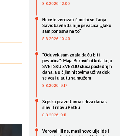
8.8.2026. 12:00
Nećete verovati čime bi se Tanja
Savić bavila da nije pevačica: „Jako
sam ponosna na to“
8.8.2026. 10:49
"Oduvek sam znala da ću biti
pevačica": Maja Berović otkrila koju
SVETSKU ZVEZDU sluša poslednjih
dana, a u čijim hitovima uživa dok
se vozi u autu sa mužem
8.8.2026. 9:17
Srpska pravoslavna crkva danas
slavi Trnovu Petku
8.8.2026. 9:11
Verovali ili ne, maslinovo ulje ide i