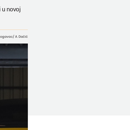
i u novoj
 Bogavac/ A. Dačić