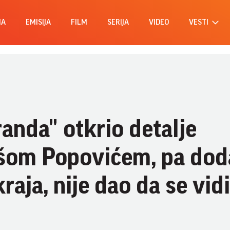
MA
EMISIJA
FILM
SERIJA
VIDEO
VESTI
anda" otkrio detalje
om Popovićem, pa dod
aja, nije dao da se vid