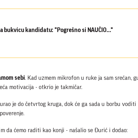
la bukvicu kandidatu: "Pogrešno si NAUČIO..."
samom sebi
. Kad uzmem mikrofon u ruke ja sam srećan, 
ća motivacija - otkrio je takmičar.
rao je do četvrtog kruga, dok će ga sada u borbu voditi
 poverenje.
lim da ćemo raditi kao konji - našalio se Đurić i dodao: