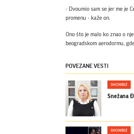
- Dvoumio sam se jer me je C
promenu - kaže on.
Ono što je malo ko znao o nj
beogradskom aerodormu, gd
POVEZANE VESTI
SHOWBIZ
Snežana Đu
SHOWBIZ