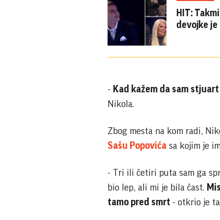
HIT: Takmi
devojke je
-
Kad kažem da sam stjuart s
Nikola.
Zbog mesta na kom radi, Nikol
Sašu Popovića
sa kojim je i
- Tri ili četiri puta sam ga 
bio lep, ali mi je bila čast.
Mis
tamo pred smrt
- otkrio je t