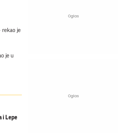
 rekao je
o je u
 i Lepe