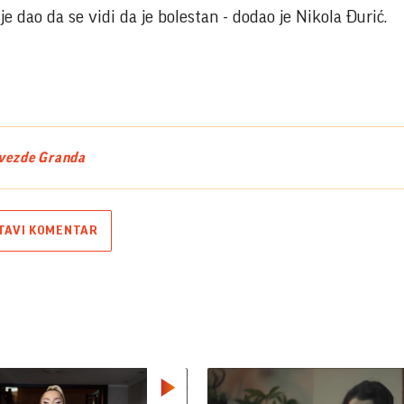
ije dao da se vidi da je bolestan - dodao je Nikola Đurić.
vezde Granda
TAVI KOMENTAR