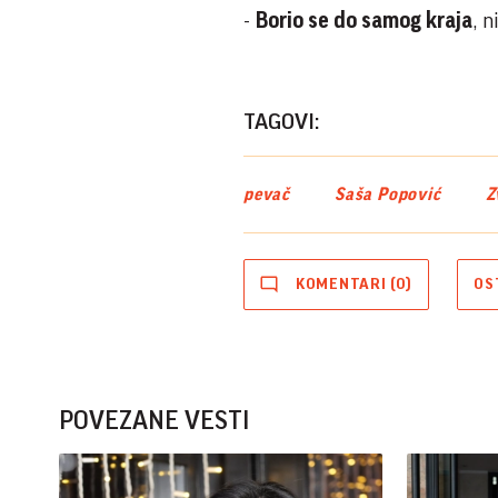
-
Borio se do samog kraja
, n
TAGOVI:
pevač
Saša Popović
Z
KOMENTARI (0)
OS
POVEZANE VESTI