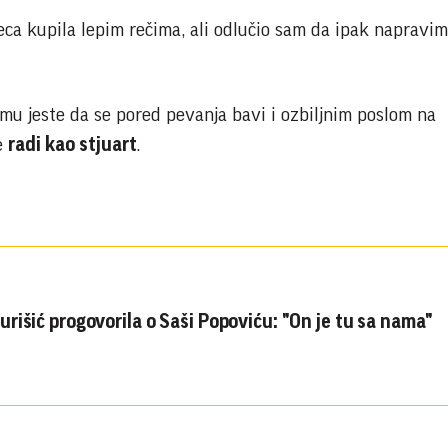
eca kupila lepim rečima, ali odlučio sam da ipak napravim
emu jeste da se pored pevanja bavi i ozbiljnim poslom na
e
radi kao stjuart
.
rišić progovorila o Saši Popoviću: "On je tu sa nama"