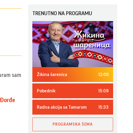
TRENUTNO NA PROGRAMU
12:00
guram sam
Žikina šarenica
15:09
Pobednik
Đorđe
15:33
Radna akcija sa Tamarom
PROGRAMSKA ŠEMA