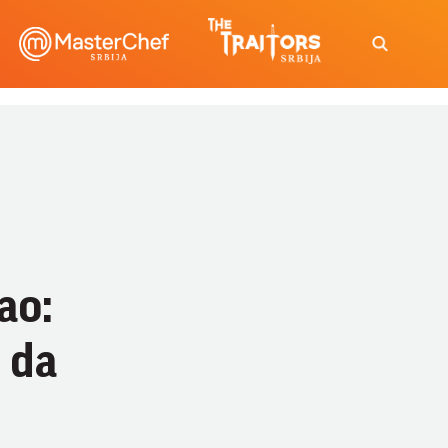
ao:
i da