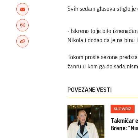
Svih sedam glasova stiglo je 
- Iskreno to je bilo iznenađe
Nikola i dodao da je na binu 
Tokom prošle sezone predstav
žanru u kom ga do sada nismo
POVEZANE VESTI
SHOWBIZ
Takmičar e
Brene: "Ni