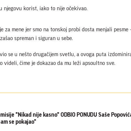
u njegovu korist, iako to nije očekivao.
nje za mene jer smo na tonskoj probi dosta menjali pesme -
izašao spreman i siguran u sebe.
io se u nešto drugačijem svetlu, a ovoga puta izdominira
 videli, čime je dokazao da mu leži apsoultno sve.
misije "Nikad nije kasno" ODBIO PONUDU Saše Popovića
sam se pokajao"