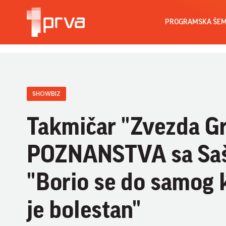
PROGRAMSKA ŠE
SHOWBIZ
Takmičar "Zvezda Gr
POZNANSTVA sa Saš
"Borio se do samog kr
je bolestan"