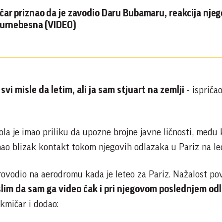
čar priznao da je zavodio Daru Bubamaru, reakcija nje
 urnebesna (VIDEO)
vi misle da letim, ali ja sam stjuart na zemlji
- ispričao
a je imao priliku da upozne brojne javne ličnosti, među 
mao blizak kontakt tokom njegovih odlazaka u Pariz na le
sprovodio na aerodromu kada je leteo za Pariz. Nažalost po
lim da sam ga video čak i pri njegovom poslednjem od
akmičar i dodao: