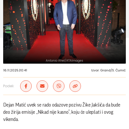
Antonio Ahel/ATAImages
16.11.2025.
|
10:41
Izvor: Grand/S. Čumić
Podeli:
Dejan Matić uvek se rado odazove pozivu Žike Jakšića da bude
deo žirija emisije „Nikad nije kasno“, koju će ulepšati i ovog
vikenda.