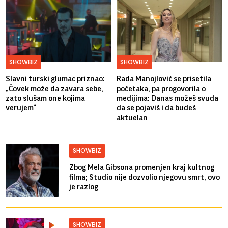
SHOWBIZ
SHOWBIZ
Slavni turski glumac priznao:
Rada Manojlović se prisetila
„Čovek može da zavara sebe,
početaka, pa progovorila o
zato slušam one kojima
medijima: Danas možeš svuda
verujem“
da se pojaviš i da budeš
aktuelan
SHOWBIZ
Zbog Mela Gibsona promenjen kraj kultnog
filma; Studio nije dozvolio njegovu smrt, ovo
je razlog
SHOWBIZ