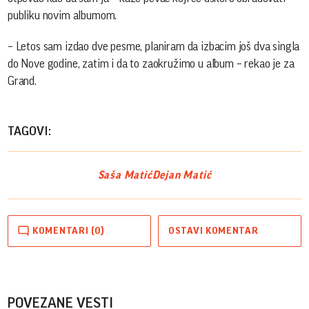
publiku novim albumom.
– Letos sam izdao dve pesme, planiram da izbacim još dva singla
do Nove godine, zatim i da to zaokružimo u album – rekao je za
Grand.
TAGOVI:
Saša Matić
Dejan Matić
KOMENTARI (0)
OSTAVI KOMENTAR
POVEZANE VESTI