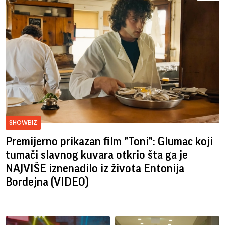
SHOWBIZ
Premijerno prikazan film "Toni": Glumac koji
tumači slavnog kuvara otkrio šta ga je
NAJVIŠE iznenadilo iz života Entonija
Bordejna (VIDEO)