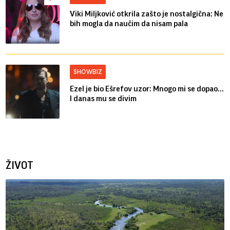
Viki Miljković otkrila zašto je nostalgična: Ne
bih mogla da naučim da nisam pala
SHOWBIZ
Ezel je bio Ešrefov uzor: Mnogo mi se dopao...
I danas mu se divim
ŽIVOT