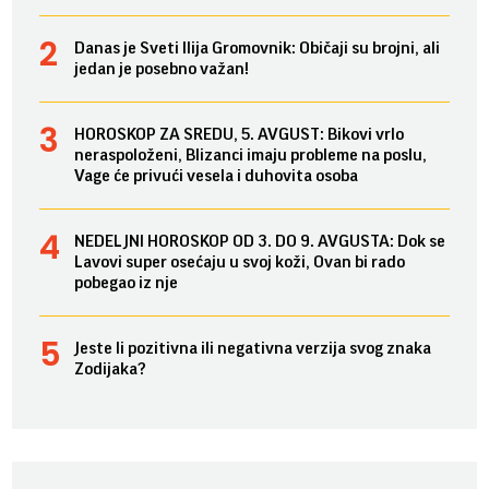
Danas je Sveti Ilija Gromovnik: Običaji su brojni, ali
jedan je posebno važan!
HOROSKOP ZA SREDU, 5. AVGUST: Bikovi vrlo
neraspoloženi, Blizanci imaju probleme na poslu,
Vage će privući vesela i duhovita osoba
NEDELJNI HOROSKOP OD 3. DO 9. AVGUSTA: Dok se
Lavovi super osećaju u svoj koži, Ovan bi rado
pobegao iz nje
Jeste li pozitivna ili negativna verzija svog znaka
Zodijaka?