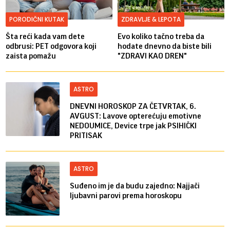
PORODIČNI KUTAK
ZDRAVLJE & LEPOTA
Šta reći kada vam dete
Evo koliko tačno treba da
odbrusi: PET odgovora koji
hodate dnevno da biste bili
zaista pomažu
"ZDRAVI KAO DREN"
ASTRO
DNEVNI HOROSKOP ZA ČETVRTAK, 6.
AVGUST: Lavove opterećuju emotivne
NEDOUMICE, Device trpe jak PSIHIČKI
PRITISAK
ASTRO
Suđeno im je da budu zajedno: Najjači
ljubavni parovi prema horoskopu