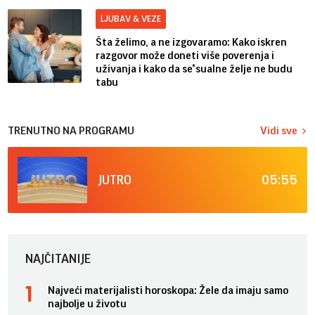
LJUBAV & VEZE
Šta želimo, a ne izgovaramo: Kako iskren
razgovor može doneti više poverenja i
uživanja i kako da se*sualne želje ne budu
tabu
TRENUTNO NA PROGRAMU
Vidi sve
05:55
JUTRO
NAJČITANIJE
Najveći materijalisti horoskopa: Žele da imaju samo
najbolje u životu