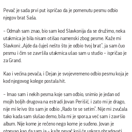
Pevač je sada prvi put ispričao da je pomenutu pesmu odbio
njegov brat Saša.
– Odmah sam znao, bio sam kod Slavkonija da se družimo, neka
utakmica je bila nisam otišao namenski zbog pesme. Kaže mi
Slavkoni: „Ajde da čuješ nešto što je odbio tvoj brat“, ja sam čuo
pesmu i čim se završila utakmica ušao sam u studio – ispričao je
za Grand.
Kao i većina pevača, i Dejan je svojevremeno odbio pesmu koja je
kod njegovog kolege postala hit.
– Imao sam i nekih pesma koje sam odbio, snimio je jedan od
mojih boljih drugova na estradi Jovan Perišić, i zato mi je drago,
nije mi krivo što sam je odbio „Rado te se setim“. Nije mi zvučala
tako kada sam slušao demo, bila mi je spora,a već sam i završio
album. Nije kome je rečeno nego kome je suđeno. Jovan je
otpevao kao da sam ja – kaže pevač koji će uskoro obradovati