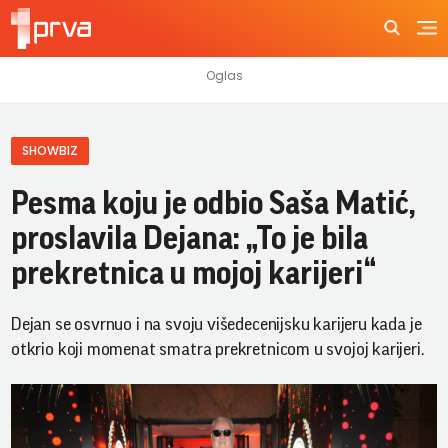
SHOWBIZ
Pesma koju je odbio Saša Matić,
proslavila Dejana: „To je bila
prekretnica u mojoj karijeri“
Dejan se osvrnuo i na svoju višedecenijsku karijeru kada je
otkrio koji momenat smatra prekretnicom u svojoj karijeri.