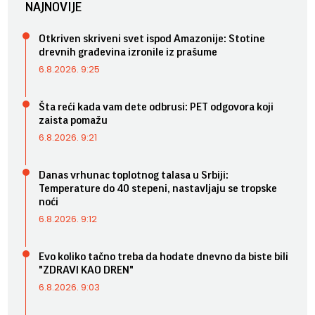
NAJNOVIJE
Otkriven skriveni svet ispod Amazonije: Stotine
drevnih građevina izronile iz prašume
6.8.2026. 9:25
Šta reći kada vam dete odbrusi: PET odgovora koji
zaista pomažu
6.8.2026. 9:21
Danas vrhunac toplotnog talasa u Srbiji:
Temperature do 40 stepeni, nastavljaju se tropske
noći
6.8.2026. 9:12
Evo koliko tačno treba da hodate dnevno da biste bili
"ZDRAVI KAO DREN"
6.8.2026. 9:03