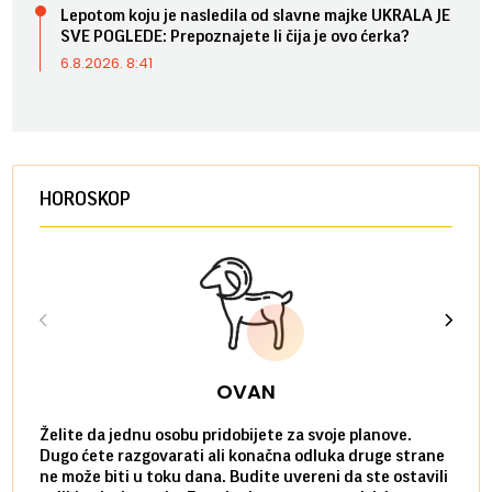
Lepotom koju je nasledila od slavne majke UKRALA JE
SVE POGLEDE: Prepoznajete li čija je ovo ćerka?
6.8.2026. 8:41
HOROSKOP
OVAN
Želite da jednu osobu pridobijete za svoje planove.
Danas
Dugo ćete razgovarati ali konačna odluka druge strane
Niste
ne može biti u toku dana. Budite uvereni da ste ostavili
povol