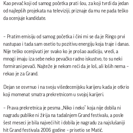
Kao pevač koji od samog početka prati šou, za koji tvrdi da jedan
od najlepših projekata na televiziji, priznaje da mu ne pada teško
da ocenjuje kandidate.
– Pratim emisiju od samog početka i čini mi se da je Ringo prvi
nastupao i tada sam osetio tu pozitivu energiju koja traje i danas.
Nije teško ocenjivati jer svako ko je prošao audiciju, vredi, a
mnogi imaju iza sebe neko pevačko radno iskustvo, to su neki
formirani pevači. Najteže je nekom reći da je loš, ali loših nema –
rekao je za Grand.
Dejan se osvrnuo i na svoju višedecenijsku karijeru kada je otkrio
koji momenat smatra prekretnicom u svojoj karijeri.
– Prava prekretnica je pesma „Niko i neko“ koja nije dobila ni
nagradu publike ni žirija na tadašnjem Grand festivalu, a posle
šest meseci je bila najveći hit i dobila je nagradu za najslušaniji
hit Grand festivala 2006 godine – prisetio se Matić.