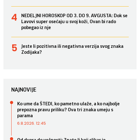
NEDELJNI HOROSKOP OD 3. DO 9. AVGUSTA: Dok se
Lavovi super osećaju u svoj koži, Ovan bi rado
pobegao iz nje
Jeste li pozitivna ili negativna verzija svog znaka
Zodijaka?
NAJNOVIJE
Ko ume da ŠTEDI, ko pametno ulaže, a ko najbolje
prepozna pravu priliku? Ova tri znaka umeju s
parama
6.8.2026. 12:45