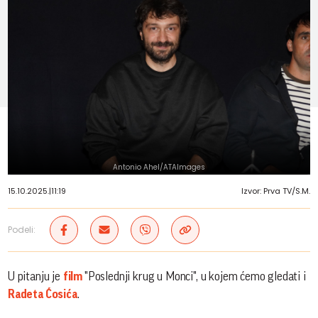
Antonio Ahel/ATAImages
15.10.2025.
|
11:19
Izvor: Prva TV/S.M.
Podeli:
U pitanju je
film
"Poslednji krug u Monci", u kojem ćemo gledati i
Radeta Ćosića
.