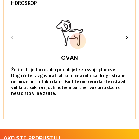
HOROSKOP
OVAN
Želite da jednu osobu pridobijete za svoje planove.
Danas
Dugo ćete razgovarati ali konačna odluka druge strane
Niste
ne može biti u toku dana. Budite uvereni da ste ostavili
povol
veliki utisak na nju. Emotivni partner vas pritiska na
a pos
nešto što vi ne želite.
više 
AKO STE PROPUSTILI