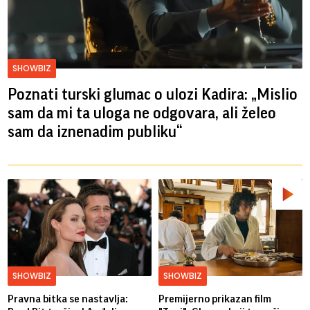
SHOWBIZ
Poznati turski glumac o ulozi Kadira: „Mislio
sam da mi ta uloga ne odgovara, ali želeo
sam da iznenadim publiku“
SHOWBIZ
SHOWBIZ
Pravna bitka se nastavlja:
Premijerno prikazan film