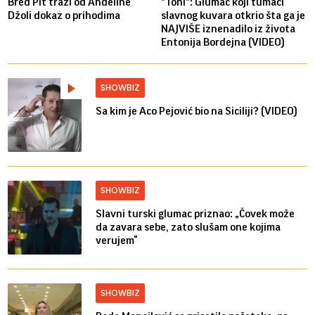
Bred ​​Pit traži od Anđeline
"Toni": Glumac koji tumači
Džoli dokaz o prihodima
slavnog kuvara otkrio šta ga je
NAJVIŠE iznenadilo iz života
Entonija Bordejna (VIDEO)
SHOWBIZ
Sa kim je Aco Pejović bio na Siciliji? (VIDEO)
SHOWBIZ
Slavni turski glumac priznao: „Čovek može
da zavara sebe, zato slušam one kojima
verujem“
SHOWBIZ