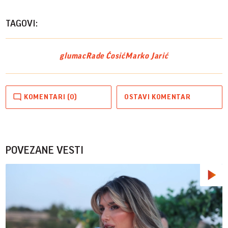
Vide
TAGOVI:
glumac
Rade Ćosić
Marko Jarić
KOMENTARI (0)
OSTAVI KOMENTAR
POVEZANE VESTI