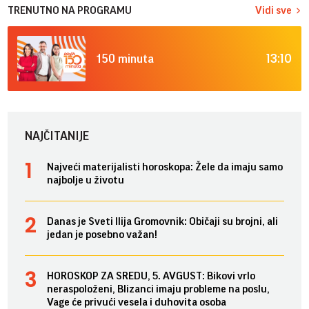
TRENUTNO NA PROGRAMU
Vidi sve
13:10
150 minuta
NAJČITANIJE
Najveći materijalisti horoskopa: Žele da imaju samo
najbolje u životu
Danas je Sveti Ilija Gromovnik: Običaji su brojni, ali
jedan je posebno važan!
HOROSKOP ZA SREDU, 5. AVGUST: Bikovi vrlo
neraspoloženi, Blizanci imaju probleme na poslu,
Vage će privući vesela i duhovita osoba