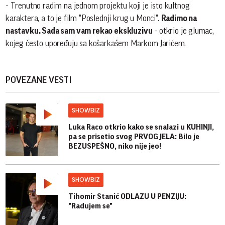
- Trenutno radim na jednom projektu koji je isto kultnog
karaktera, a to je film "Poslednji krug u Monci".
Radimo na
nastavku. Sada sam vam rekao ekskluzivu
- otkrio je glumac,
kojeg često upoređuju sa košarkašem Markom Jarićem.
POVEZANE VESTI
SHOWBIZ
Luka Raco otkrio kako se snalazi u KUHINJI,
pa se prisetio svog PRVOG JELA: Bilo je
BEZUSPEŠNO, niko nije jeo!
SHOWBIZ
Tihomir Stanić ODLAZU U PENZIJU:
"Radujem se"