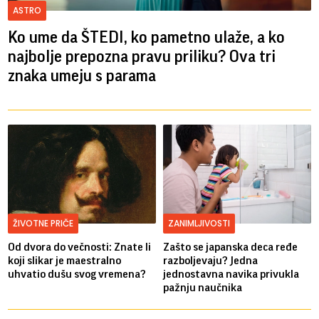
ASTRO
Ko ume da ŠTEDI, ko pametno ulaže, a ko
najbolje prepozna pravu priliku? Ova tri
znaka umeju s parama
ŽIVOTNE PRIČE
ZANIMLJIVOSTI
Od dvora do večnosti: Znate li
Zašto se japanska deca ređe
koji slikar je maestralno
razboljevaju? Jedna
uhvatio dušu svog vremena?
jednostavna navika privukla
pažnju naučnika