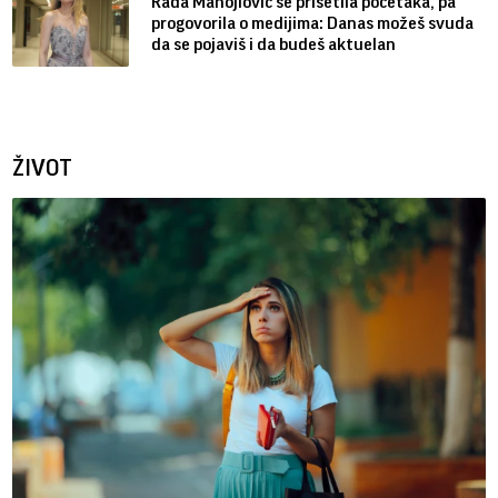
Rada Manojlović se prisetila početaka, pa
progovorila o medijima: Danas možeš svuda
da se pojaviš i da budeš aktuelan
ŽIVOT