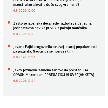
Od dvora do večnosti: Znate li koji slikar je
maestralno uhvatio dušu svog vremena?
6.8.2026. 12:00
Zašto se japanska deca ređe razboljevaju? Jedna
jednostavna navika privukla pažnju naučnika
6.8.2026. 11:13
Jovana Pajić progovorila o novoj-staroj popularnosti,
pa priznala: Naučiš da se nosiš sa tim...
6.8.2026. 10:54
Jakov Jozinović zamolio fanove da prestanu sa
OPASNIM trendom: "PREGAZIĆU IH SVE" (ANKETA)
6.8.2026. 10:24