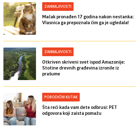
ZANIMLJIVOSTI
Mačak pronađen 17 godina nakon nestanka:
Vlasnica ga prepoznala čim ga je ugledala!
ZANIMLJIVOSTI
Otkriven skriveni svet ispod Amazonije:
Stotine drevnih građevina izronile iz
prašume
PORODIČNI KUTAK
Šta reći kada vam dete odbrusi: PET
odgovora koji zaista pomažu