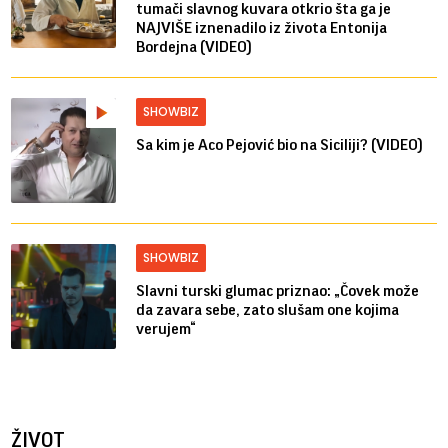
tumači slavnog kuvara otkrio šta ga je
NAJVIŠE iznenadilo iz života Entonija
Bordejna (VIDEO)
SHOWBIZ
Sa kim je Aco Pejović bio na Siciliji? (VIDEO)
SHOWBIZ
Slavni turski glumac priznao: „Čovek može
da zavara sebe, zato slušam one kojima
verujem“
ŽIVOT