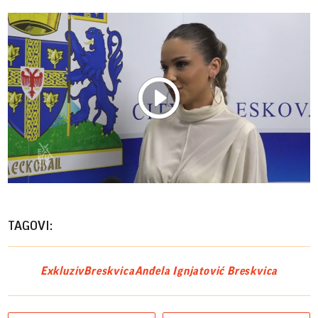
Play
Vide
TAGOVI:
Exkluziv
Breskvica
Anđela Ignjatović Breskvica