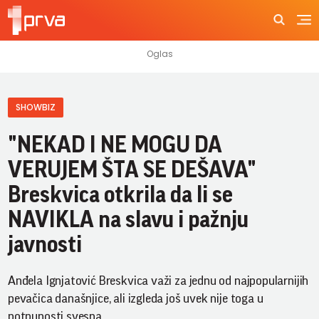
SHOWBIZ
"NEKAD I NE MOGU DA
VERUJEM ŠTA SE DEŠAVA"
Breskvica otkrila da li se
NAVIKLA na slavu i pažnju
javnosti
Anđela Ignjatović Breskvica važi za jednu od najpopularnijih
pevačica današnjice, ali izgleda još uvek nije toga u
potpunosti svesna.