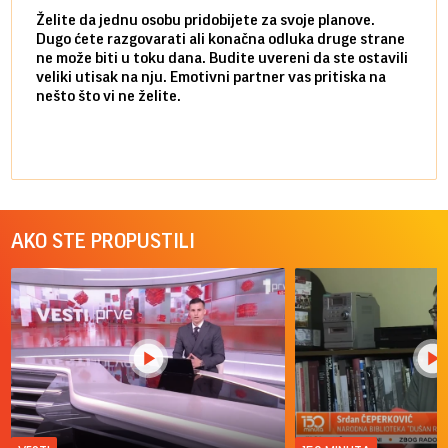
Želite da jednu osobu pridobijete za svoje planove.
Danas
Dugo ćete razgovarati ali konačna odluka druge strane
Niste
ne može biti u toku dana. Budite uvereni da ste ostavili
povol
veliki utisak na nju. Emotivni partner vas pritiska na
a pos
nešto što vi ne želite.
više 
AKO STE PROPUSTILI