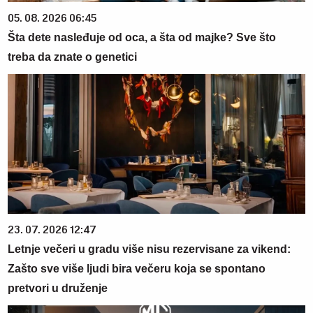
05. 08. 2026 06:45
Šta dete nasleđuje od oca, a šta od majke? Sve što
treba da znate o genetici
23. 07. 2026 12:47
Letnje večeri u gradu više nisu rezervisane za vikend:
Zašto sve više ljudi bira večeru koja se spontano
pretvori u druženje