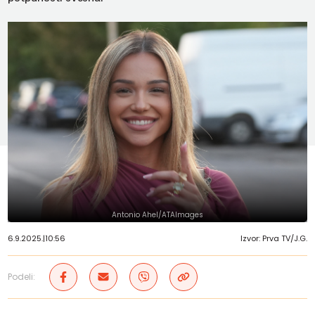
Antonio Ahel/ATAImages
6.9.2025.
|
10:56
Izvor: Prva TV/J.G.
Podeli: