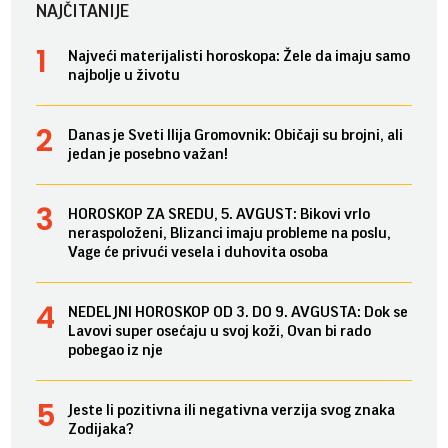
NAJČITANIJE
Najveći materijalisti horoskopa: Žele da imaju samo
najbolje u životu
Danas je Sveti Ilija Gromovnik: Običaji su brojni, ali
jedan je posebno važan!
HOROSKOP ZA SREDU, 5. AVGUST: Bikovi vrlo
neraspoloženi, Blizanci imaju probleme na poslu,
Vage će privući vesela i duhovita osoba
NEDELJNI HOROSKOP OD 3. DO 9. AVGUSTA: Dok se
Lavovi super osećaju u svoj koži, Ovan bi rado
pobegao iz nje
Jeste li pozitivna ili negativna verzija svog znaka
Zodijaka?