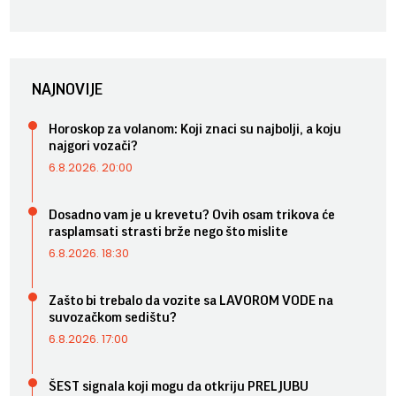
NAJNOVIJE
Horoskop za volanom: Koji znaci su najbolji, a koju
najgori vozači?
6.8.2026. 20:00
Dosadno vam je u krevetu? Ovih osam trikova će
rasplamsati strasti brže nego što mislite
6.8.2026. 18:30
Zašto bi trebalo da vozite sa LAVOROM VODE na
suvozačkom sedištu?
6.8.2026. 17:00
ŠEST signala koji mogu da otkriju PRELJUBU