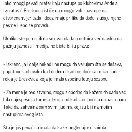
Iako mnogi pevači preferiraju nastupe po klubovima Anđela
Ignjatović Breskvica ističe da mnogo voli i nastupe na
otvorenom, jer tada i deca imaju priliku da dođu, slušaju njene
pesme i lepo se provedu.
Ukoliko ste pomislili da se ova mlada umetnica već navikla na
pažnju javnosti i medija, ne biste bili u pravu:
- Iskreno, ja i dalje nekad i ne mogu da verujem šta se dešava,
pogotovo sad ovako kad dođem i kad me dočeka toliko ljudi -
rekla je Breskvica, koja je imala uspešnu letnju sezonu:
- Za mene je ovo stvarno, mogu slobodno da kažem do sada već
bila najuspešnija turneja, letnja, od kad sam počela da nastupam.
Tako da, zahvalna sam svim ljudima koji su bili na mojim
nastupima ovog leta.
Šta je još pevačica imala da kaže, pogledajte u snimku: