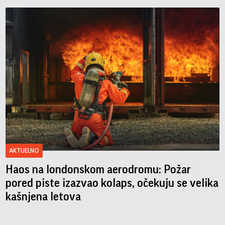
AKTUELNO
Haos na londonskom aerodromu: Požar
pored piste izazvao kolaps, očekuju se velika
kašnjena letova