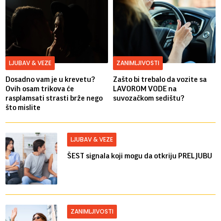
LJUBAV & VEZE
ZANIMLJIVOSTI
Dosadno vam je u krevetu?
Zašto bi trebalo da vozite sa
Ovih osam trikova će
LAVOROM VODE na
rasplamsati strasti brže nego
suvozačkom sedištu?
što mislite
LJUBAV & VEZE
ŠEST signala koji mogu da otkriju PRELJUBU
ZANIMLJIVOSTI