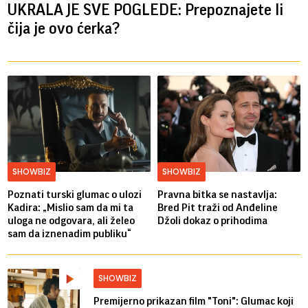
UKRALA JE SVE POGLEDE: Prepoznajete li
čija je ovo ćerka?
SHOWBIZ
SHOWBIZ
Poznati turski glumac o ulozi
Pravna bitka se nastavlja:
Kadira: „Mislio sam da mi ta
Bred ​​Pit traži od Anđeline
uloga ne odgovara, ali želeo
Džoli dokaz o prihodima
sam da iznenadim publiku“
SHOWBIZ
Premijerno prikazan film "Toni": Glumac koji