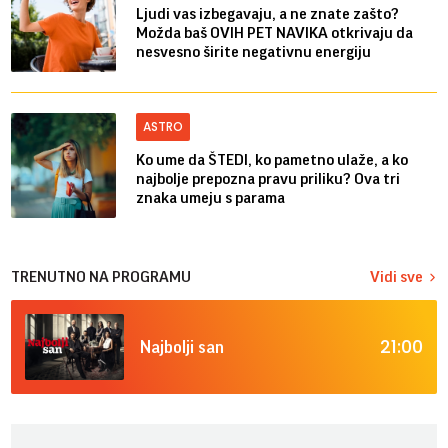
Ljudi vas izbegavaju, a ne znate zašto?
Možda baš OVIH PET NAVIKA otkrivaju da
nesvesno širite negativnu energiju
ASTRO
Ko ume da ŠTEDI, ko pametno ulaže, a ko
najbolje prepozna pravu priliku? Ova tri
znaka umeju s parama
TRENUTNO NA PROGRAMU
Vidi sve
21:00
Najbolji san