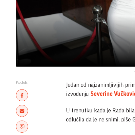
Podeli:
Jedan od najzanimljivijih pri
izvođenju
Severine Vučkovi
U trenutku kada je Rada bila 
odlučila da je ne snimi, piše 