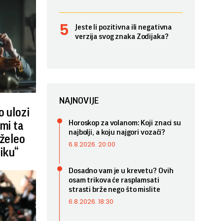
Jeste li pozitivna ili negativna
verzija svog znaka Zodijaka?
NAJNOVIJE
o ulozi
Horoskop za volanom: Koji znaci su
 mi ta
najbolji, a koju najgori vozači?
 želeo
6.8.2026. 20:00
iku“
Dosadno vam je u krevetu? Ovih
osam trikova će rasplamsati
strasti brže nego što mislite
6.8.2026. 18:30