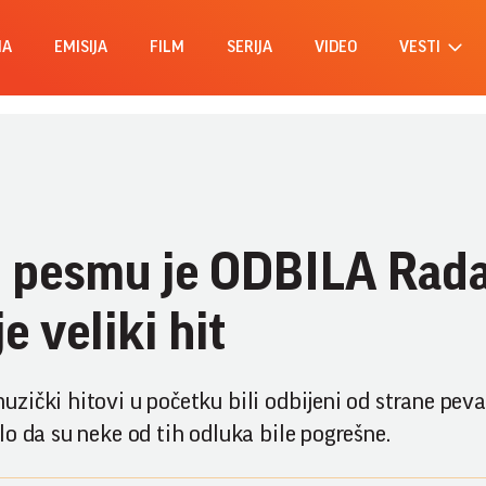
MA
EMISIJA
FILM
SERIJA
VIDEO
VESTI
u pesmu je ODBILA Rad
e veliki hit
zički hitovi u početku bili odbijeni od strane pev
o da su neke od tih odluka bile pogrešne.