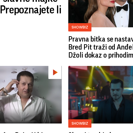
repoznajete li
SHOWBIZ
Pravna bitka se nastav
Bred ​​Pit traži od Anđe
Džoli dokaz o prihodi
SHOWBIZ