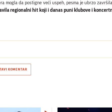
era mogla da postigne veći uspeh, pesma je ubrzo završil
vila regionalni hit koji i danas puni klubove i koncertn
TAVI KOMENTAR