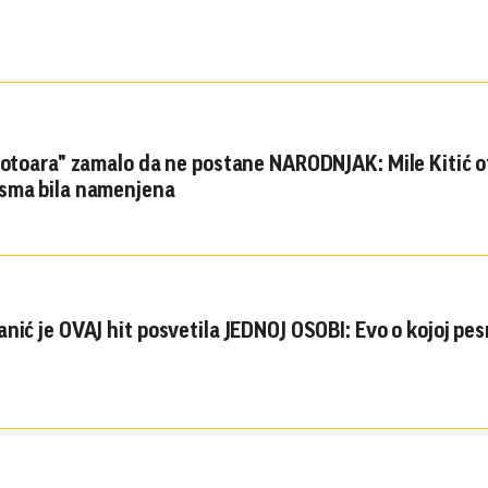
trotoara" zamalo da ne postane NARODNJAK: Mile Kitić o
esma bila namenjena
nić je OVAJ hit posvetila JEDNOJ OSOBI: Evo o kojoj pes