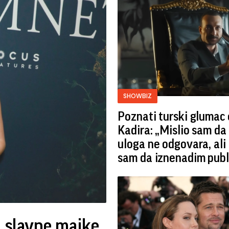
SHOWBIZ
Poznati turski glumac 
Kadira: „Mislio sam da
uloga ne odgovara, ali
sam da iznenadim publ
d slavne majke