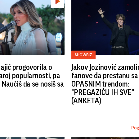
SHOWBIZ
ajić progovorila o
Jakov Jozinović zamoli
aroj popularnosti, pa
fanove da prestanu sa
: Naučiš da se nosiš sa
OPASNIM trendom:
"PREGAZIĆU IH SVE"
(ANKETA)
Pog