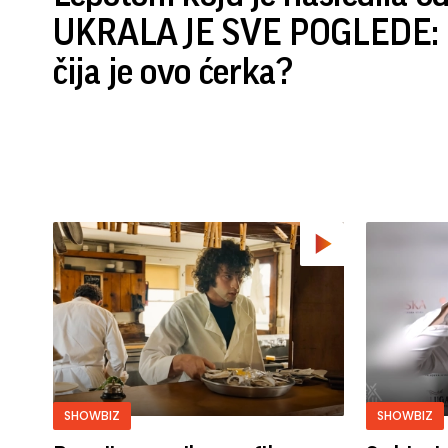
UKRALA JE SVE POGLEDE: P
čija je ovo ćerka?
SHOWBIZ
SHOWBIZ