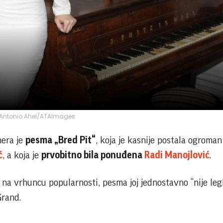
Antonio Ahel/ATAImages
mera je
pesma „Bred Pit“
, koja je kasnije postala ogroman
ć
, a koja je
prvobitno bila ponuđena
Radi Manojlović
.
na vrhuncu popularnosti, pesma joj jednostavno “nije legla
Grand.