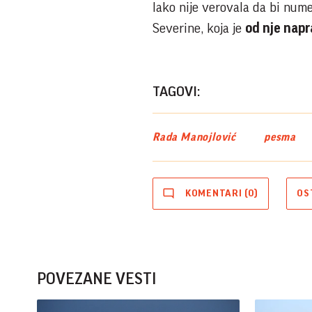
Iako nije verovala da bi num
Severine, koja je
od nje napra
TAGOVI:
Rada Manojlović
pesma
KOMENTARI (0)
OS
POVEZANE VESTI