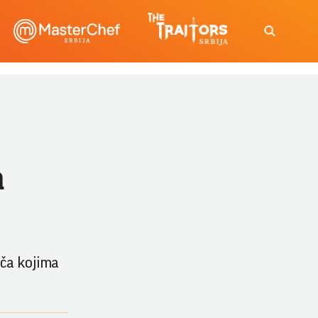
a
ača kojima