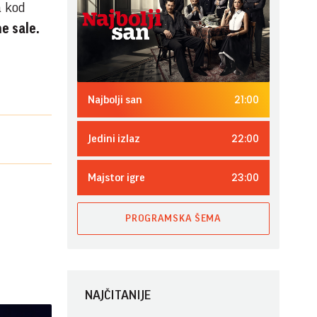
a kod
e sale.
21:00
Najbolji san
22:00
Jedini izlaz
23:00
Majstor igre
PROGRAMSKA ŠEMA
NAJČITANIJE