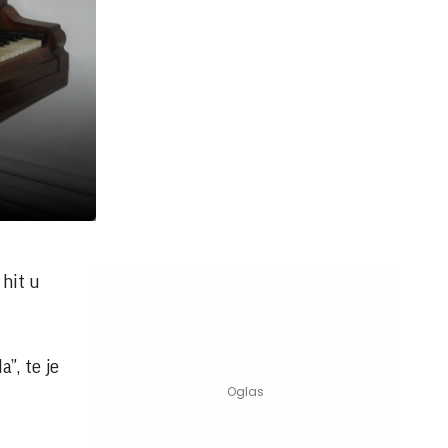
 hit u
”, te je