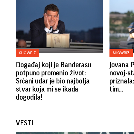
SHOWBIZ
SHOWBIZ
Događaj koji je Banderasu
Jovana P
potpuno promenio život:
novoj-st
Srčani udar je bio najbolja
priznala
stvar koja mi se ikada
tim...
dogodila!
VESTI