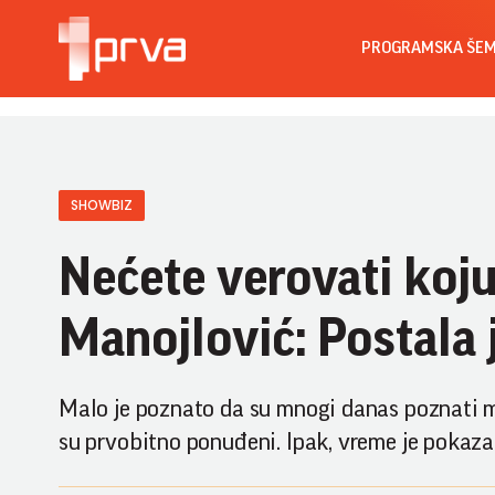
PROGRAMSKA ŠE
SHOWBIZ
Nećete verovati koj
Manojlović: Postala j
Malo je poznato da su mnogi danas poznati mu
su prvobitno ponuđeni. Ipak, vreme je pokazal