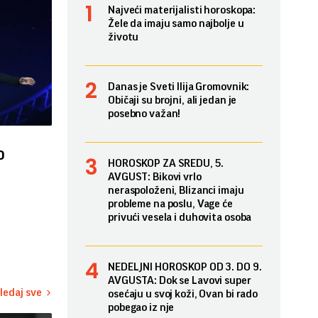
Najveći materijalisti horoskopa:
Žele da imaju samo najbolje u
životu
Danas je Sveti Ilija Gromovnik:
Običaji su brojni, ali jedan je
posebno važan!
o
HOROSKOP ZA SREDU, 5.
AVGUST: Bikovi vrlo
neraspoloženi, Blizanci imaju
probleme na poslu, Vage će
privući vesela i duhovita osoba
NEDELJNI HOROSKOP OD 3. DO 9.
AVGUSTA: Dok se Lavovi super
ledaj sve
osećaju u svoj koži, Ovan bi rado
pobegao iz nje