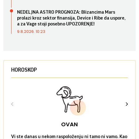
NEDELJNA ASTRO PROGNOZA: Blizancima Mars
prolazi kroz sektor finansija, Device i Ribe da uspore,
a za Vage stoji posebno UPOZORENJE!
9.8.2026. 10:23
HOROSKOP
OVAN
Vi ste danas u nekom raspoloženju ni tamo ni vamo. Kao
Danas