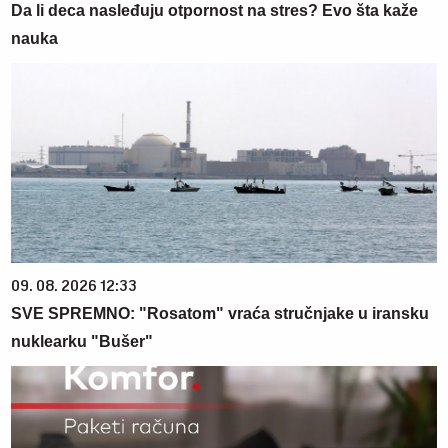
Da li deca nasleđuju otpornost na stres? Evo šta kaže
nauka
09. 08. 2026 12:33
SVE SPREMNO: "Rosatom" vraća stručnjake u iransku
nuklearku "Bušer"