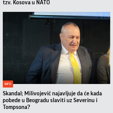
tzv. Kosova u NATO
INFO
Skandal; Milivojević najavljuje da će kada
pobede u Beogradu slaviti uz Severinu i
Tompsona?