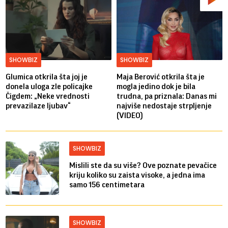
SHOWBIZ
SHOWBIZ
Glumica otkrila šta joj je
Maja Berović otkrila šta je
donela uloga zle policajke
mogla jedino dok je bila
Čigdem: „Neke vrednosti
trudna, pa priznala: Danas mi
prevazilaze ljubav“
najviše nedostaje strpljenje
(VIDEO)
SHOWBIZ
Mislili ste da su više? Ove poznate pevačice
kriju koliko su zaista visoke, a jedna ima
samo 156 centimetara
SHOWBIZ