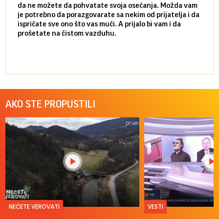
da ne možete da pohvatate svoja osećanja. Možda vam
posve
je potrebno da porazgovarate sa nekim od prijatelja i da
susre
ispričate sve ono što vas muči. A prijalo bi vam i da
volel
prošetate na čistom vazduhu.
način
AKO STE PROPUSTILI
NEĆETE VEROVATI
VESTI