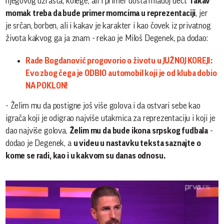
njegovog uzrasta, kolege, ali i primer dosta mlađoj deci.
Takav
momak treba da bude primer momcima u reprezentaciji
, jer
je srčan, borben, ali i kakav je karakter i kao čovek iz privatnog
života kakvog ga ja znam - rekao je Miloš Degenek, pa dodao:
Rade Bogdanović progovorio o životu u JUŽNOJ KOREJI:
Evo zbog čega je ODBIO automobil koji je od kluba dobio
NA POKLON!
- Želim mu da postigne još više golova i da ostvari sebe kao
igrača koji je odigrao najviše utakmica za reprezentaciju i koji je
dao najviše golova.
Želim mu da bude ikona srpskog fudbala
-
dodao je Degenek, a
u videu u nastavku teksta saznajte o
kome se radi, kao i u kakvom su danas odnosu.