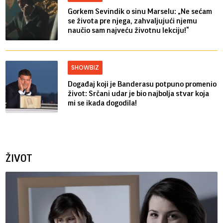
Gorkem Sevindik o sinu Marselu: „Ne sećam
se života pre njega, zahvaljujući njemu
naučio sam najveću životnu lekciju!“
SHOWBIZ
Događaj koji je Banderasu potpuno promenio
život: Srčani udar je bio najbolja stvar koja
mi se ikada dogodila!
ŽIVOT