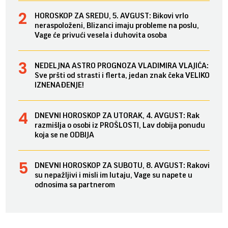
HOROSKOP ZA SREDU, 5. AVGUST: Bikovi vrlo
neraspoloženi, Blizanci imaju probleme na poslu,
Vage će privući vesela i duhovita osoba
NEDELJNA ASTRO PROGNOZA VLADIMIRA VLAJIĆA:
Sve pršti od strasti i flerta, jedan znak čeka VELIKO
IZNENAĐENJE!
DNEVNI HOROSKOP ZA UTORAK, 4. AVGUST: Rak
razmišlja o osobi iz PROŠLOSTI, Lav dobija ponudu
koja se ne ODBIJA
DNEVNI HOROSKOP ZA SUBOTU, 8. AVGUST: Rakovi
su nepažljivi i misli im lutaju, Vage su napete u
odnosima sa partnerom