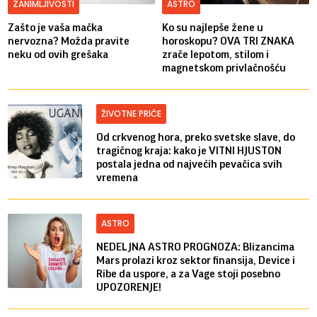
ZANIMLJIVOSTI
ASTRO
Zašto je vaša mačka
Ko su najlepše žene u
nervozna? Možda pravite
horoskopu? OVA TRI ZNAKA
neku od ovih grešaka
zrače lepotom, stilom i
magnetskom privlačnošću
ŽIVOTNE PRIČE
Od crkvenog hora, preko svetske slave, do
tragičnog kraja: kako je VITNI HJUSTON
postala jedna od najvećih pevačica svih
vremena
ASTRO
NEDELJNA ASTRO PROGNOZA: Blizancima
Mars prolazi kroz sektor finansija, Device i
Ribe da uspore, a za Vage stoji posebno
UPOZORENJE!