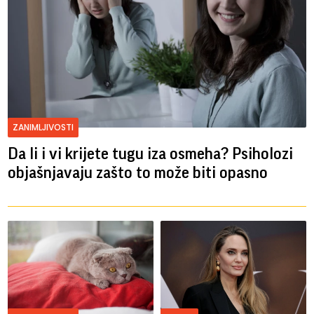
ZANIMLJIVOSTI
Da li i vi krijete tugu iza osmeha? Psiholozi
objašnjavaju zašto to može biti opasno