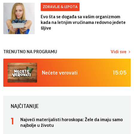
ZDRAVLJE & LEPOTA
Evo šta se događa sa vašim organizmom
kada na letnjim vrućinama redovno jedete
šljive
TRENUTNO NA PROGRAMU
Vidi sve
15:05
Nećete verovati
NAJČITANIJE
Najveći materijalisti horoskopa: Žele da imaju samo
najbolje u životu