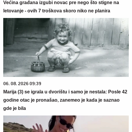
Većina građana izgubi novac pre nego što stigne na
letovanje - ovih 7 troškova skoro niko ne planira
06. 08. 2026 09:39
Marija (3) se igrala u dvorištu i samo je nestala: Posle 42
godine otac je pronašao, zanemeo je kada je saznao
gde je bila