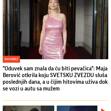
SHOWBIZ
"Oduvek sam znala da ću biti pevačica": Maja
Berović otkrila koju SVETSKU ZVEZDU sluša
poslednjih dana, a u čijim hitovima uživa dok
se vozi u autu sa mužem