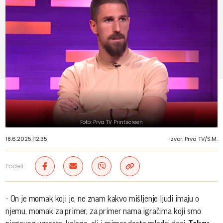
Foto: Prva TV Printscreen
18.6.2025.
|
12:35
Izvor: Prva TV/S.M.
Podeli:
- On je momak koji je, ne znam kakvo mišljenje ljudi imaju o
njemu, momak za primer, za primer nama igračima koji smo