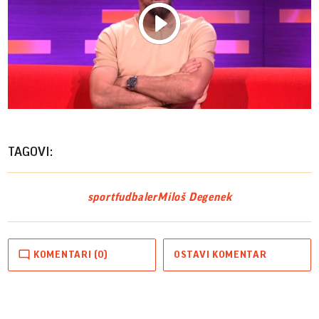
Play
Vide
TAGOVI:
sport
fudbaler
Miloš Degenek
KOMENTARI (0)
OSTAVI KOMENTAR