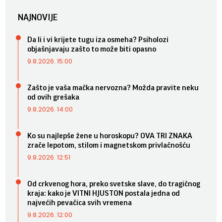
NAJNOVIJE
Da li i vi krijete tugu iza osmeha? Psiholozi
objašnjavaju zašto to može biti opasno
9.8.2026. 15:00
Zašto je vaša mačka nervozna? Možda pravite neku
od ovih grešaka
9.8.2026. 14:00
Ko su najlepše žene u horoskopu? OVA TRI ZNAKA
zrače lepotom, stilom i magnetskom privlačnošću
9.8.2026. 12:51
Od crkvenog hora, preko svetske slave, do tragičnog
kraja: kako je VITNI HJUSTON postala jedna od
najvećih pevačica svih vremena
9.8.2026. 12:00