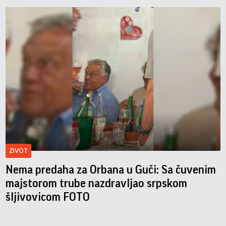
ZIVOT
Nema predaha za Orbana u Guči: Sa čuvenim
majstorom trube nazdravljao srpskom
šljivovicom FOTO