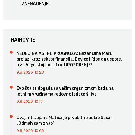
IZNENAĐENJE!
NAJNOVIJE
NEDELJNA ASTRO PROGNOZA: Blizancima Mars
prolazi kroz sektor finansija, Device i Ribe da uspore,
a za Vage stoji posebno UPOZORENJE!
9.8.2026. 10:23
Evo šta se događa sa vašim organizmom kada na
letnjim vrućinama redovno jedete šljive
9.8.2026. 10:17
Ovaj hit Dejana Matića je prvobitno odbio Saša:
„Odmah sam znao“
9.8.2026. 10:06