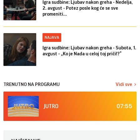
Igra sudbine: Ljubav nakon greha - Nedelja,
2. avgust - Potez posle kog će se sve
promeniti...
NAJAVA
Igra sudbine: Ljubav nakon greha - Subota, 1.
avgust - „Ko je Nada u celoj toj priči!?“
TRENUTNO NA PROGRAMU
Vidi sve
07:55
JUTRO