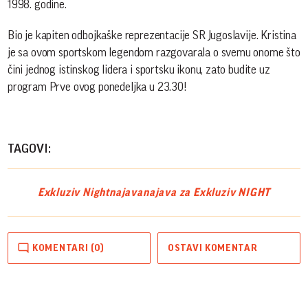
1998. godine.
Bio je kapiten odbojkaške reprezentacije SR Jugoslavije. Kristina
je sa ovom sportskom legendom razgovarala o svemu onome što
čini jednog istinskog lidera i sportsku ikonu, zato budite uz
program Prve ovog ponedeljka u 23.30!
TAGOVI:
Exkluziv Night
najava
najava za Exkluziv NIGHT
KOMENTARI (0)
OSTAVI KOMENTAR