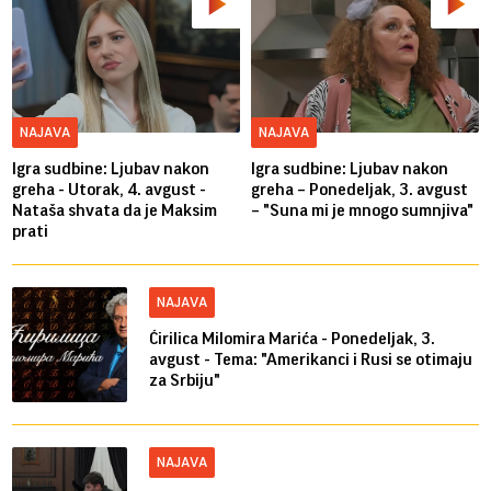
NAJAVA
NAJAVA
Igra sudbine: Ljubav nakon
Igra sudbine: Ljubav nakon
greha - Utorak, 4. avgust -
greha – Ponedeljak, 3. avgust
Nataša shvata da je Maksim
– "Suna mi je mnogo sumnjiva"
prati
NAJAVA
Ćirilica Milomira Marića - Ponedeljak, 3.
avgust - Tema: "Amerikanci i Rusi se otimaju
za Srbiju"
NAJAVA