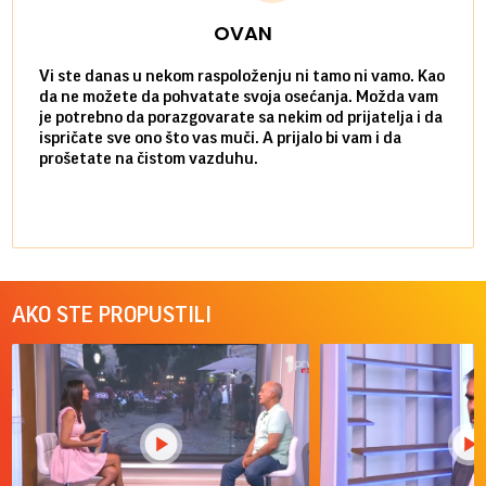
OVAN
Vi ste danas u nekom raspoloženju ni tamo ni vamo. Kao
Danas
da ne možete da pohvatate svoja osećanja. Možda vam
posve
je potrebno da porazgovarate sa nekim od prijatelja i da
susre
ispričate sve ono što vas muči. A prijalo bi vam i da
volel
prošetate na čistom vazduhu.
način
AKO STE PROPUSTILI