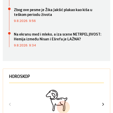
Zbog ove pesme je Žika Jakšić plakao kao kiša u
teškom periodu života
9.8.2026. 9:56
Na ekranu med i mleko, a iza scene NETRPELJIVOST:
Hemija između Nisan i Ešrefa je LAŽNA?
9.8.2026. 9:34
HOROSKOP