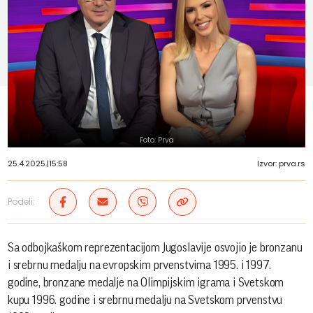
Foto: Prva
25.4.2025.
|
15:58
Izvor: prva.rs
Podeli:
Sa odbojkaškom reprezentacijom Jugoslavije osvojio je bronzanu
i srebrnu medalju na evropskim prvenstvima 1995. i 1997.
godine, bronzane medalje na Olimpijskim igrama i Svetskom
kupu 1996. godine i srebrnu medalju na Svetskom prvenstvu