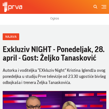
NAJAVA
Exkluziv NIGHT - Ponedeljak, 28.
april - Gost: Željko Tanasković
Autorka i voditeljka "EXkluziv Night" Kristina Iglendža ovog
ponedeljka u studiju Prve televizije od 23.30 ugostiće bivšeg
odbojkaša i trenera Željka Tanaskovića.