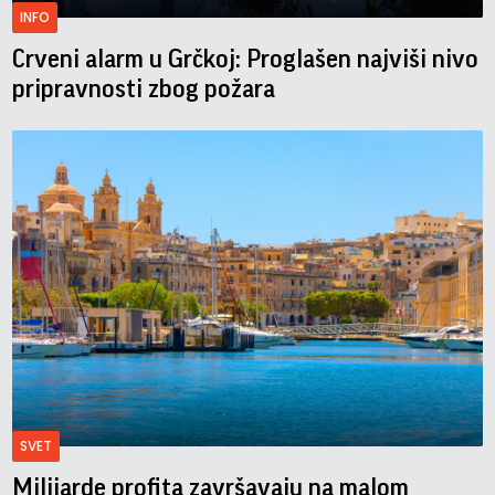
INFO
Crveni alarm u Grčkoj: Proglašen najviši nivo
pripravnosti zbog požara
SVET
Milijarde profita završavaju na malom