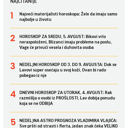
NAJČITANIJE
Najveći materijalisti horoskopa: Žele da imaju samo
najbolje u životu
HOROSKOP ZA SREDU, 5. AVGUST: Bikovi vrlo
neraspoloženi, Blizanci imaju probleme na poslu,
Vage će privući vesela i duhovita osoba
NEDELJNI HOROSKOP OD 3. DO 9. AVGUSTA: Dok se
Lavovi super osećaju u svoj koži, Ovan bi rado
pobegao iz nje
DNEVNI HOROSKOP ZA UTORAK, 4. AVGUST: Rak
razmišlja o osobi iz PROŠLOSTI, Lav dobija ponudu
koja se ne ODBIJA
NEDELJNA ASTRO PROGNOZA VLADIMIRA VLAJIĆA:
Sve pršti od strasti i flerta, jedan znak čeka VELIKO