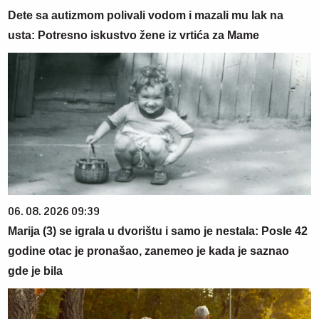
Dete sa autizmom polivali vodom i mazali mu lak na
usta: Potresno iskustvo žene iz vrtića za Mame
06. 08. 2026 09:39
Marija (3) se igrala u dvorištu i samo je nestala: Posle 42
godine otac je pronašao, zanemeo je kada je saznao
gde je bila