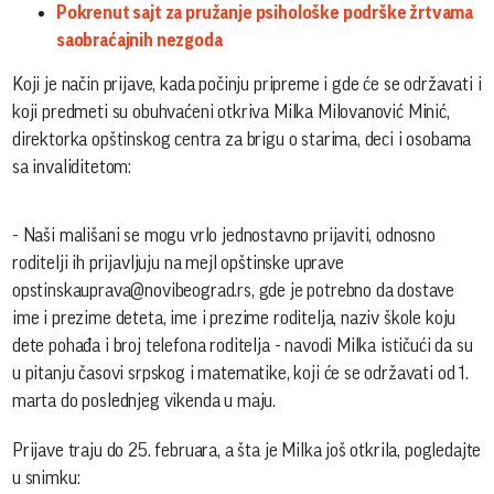
Pokrenut sajt za pružanje psihološke podrške žrtvama
saobraćajnih nezgoda
Koji je način prijave, kada počinju pripreme i gde će se održavati i
koji predmeti su obuhvaćeni otkriva Milka Milovanović Minić,
direktorka opštinskog centra za brigu o starima, deci i osobama
sa invaliditetom:
- Naši mališani se mogu vrlo jednostavno prijaviti, odnosno
roditelji ih prijavljuju na mejl opštinske uprave
opstinskauprava@novibeograd.rs, gde je potrebno da dostave
ime i prezime deteta, ime i prezime roditelja, naziv škole koju
dete pohađa i broj telefona roditelja - navodi Milka ističući da su
u pitanju časovi srpskog i matematike, koji će se održavati od 1.
marta do poslednjeg vikenda u maju.
Prijave traju do 25. februara, a šta je Milka još otkrila, pogledajte
u snimku: