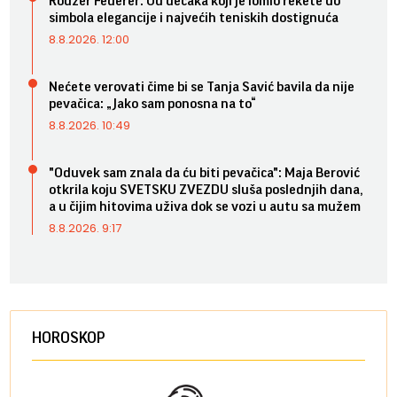
Rodžer Federer: Od dečaka koji je lomio rekete do
simbola elegancije i najvećih teniskih dostignuća
8.8.2026. 12:00
Nećete verovati čime bi se Tanja Savić bavila da nije
pevačica: „Jako sam ponosna na to“
8.8.2026. 10:49
"Oduvek sam znala da ću biti pevačica": Maja Berović
otkrila koju SVETSKU ZVEZDU sluša poslednjih dana,
a u čijim hitovima uživa dok se vozi u autu sa mužem
8.8.2026. 9:17
HOROSKOP