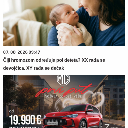
07. 08. 2026 09:47
Čiji hromozom određuje pol deteta? XX rađa se
devojčica, XY rađa se dečak