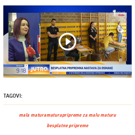
Play
Vide
TAGOVI:
mala matura
matura
pripreme za malu maturu
besplatne pripreme