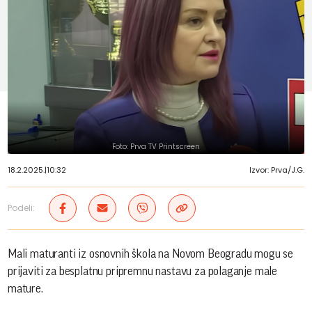
Foto: Prva TV Printscreen
18.2.2025.
|
10:32
Izvor: Prva/J.G.
Podeli:
Mali maturanti iz osnovnih škola na Novom Beogradu mogu se
prijaviti za besplatnu pripremnu nastavu za polaganje male
mature.