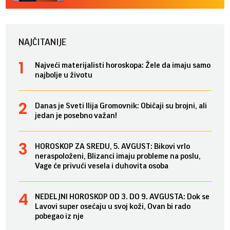
NAJČITANIJE
Najveći materijalisti horoskopa: Žele da imaju samo
najbolje u životu
Danas je Sveti Ilija Gromovnik: Običaji su brojni, ali
jedan je posebno važan!
HOROSKOP ZA SREDU, 5. AVGUST: Bikovi vrlo
neraspoloženi, Blizanci imaju probleme na poslu,
Vage će privući vesela i duhovita osoba
NEDELJNI HOROSKOP OD 3. DO 9. AVGUSTA: Dok se
Lavovi super osećaju u svoj koži, Ovan bi rado
pobegao iz nje