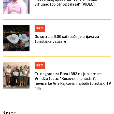
vrhunac toplotnog talasa!" (VIDEO)
INFO
Od sutra u 8.00 sati počinje prijava za
turističke vaučere
INFO
Tri nagrade za Prva i B92 na jubilarnom
Vrmdža festu: "Kosovski manastiri",
novinarke Ane Rajković, najbolji turistički TV
film