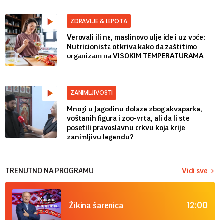
ZDRAVLJE & LEPOTA
Verovali ili ne, maslinovo ulje ide i uz voće:
Nutricionista otkriva kako da zaštitimo
organizam na VISOKIM TEMPERATURAMA
ZANIMLJIVOSTI
Mnogi u Jagodinu dolaze zbog akvaparka,
voštanih figura i zoo-vrta, ali da li ste
posetili pravoslavnu crkvu koja krije
zanimljivu legendu?
TRENUTNO NA PROGRAMU
Vidi sve
12:00
Žikina šarenica