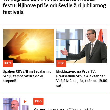
festu: Njihove priče oduševile žiri jubilarnog
festivala
INFO
INFO
Upaljen CRVENI meteoalarm u
Ekskluzivno na Prva TV:
Srbiji, temperatura do 40
Predsednik Srbije Aleksandar
stepeni!
Vučić iz Čipuljića, tačno u 19.00
sati
INFO
Meteorolog upozorio: "Tek nam stiže