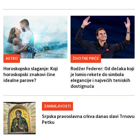
ASTRO
ŽIVOTNE PRIČE
Horoskopsko slaganje: Koji
Rodžer Federer: Od dečaka koji
horoskopski znakovi čine
je lomio rekete do simbola
idealne parove?
elegancije i najvećih teniskih
dostignuća
ZANIMLJIVOSTI
Srpska pravoslavna crkva danas slavi Trnovu
Petku