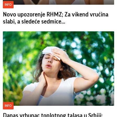
INFO
Novo upozorenje RHMZ; Za vikend vrućina
slabi, a sledeće sedmice...
INFO
Danas vrhunac toplotnog talasa u Srbiji: