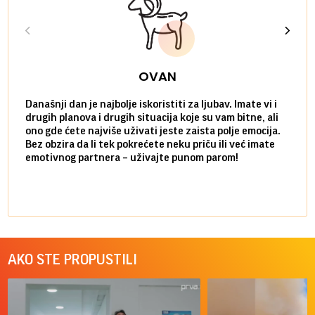
OVAN
Današnji dan je najbolje iskoristiti za ljubav. Imate vi i
Ako v
drugih planova i drugih situacija koje su vam bitne, ali
do ma
ono gde ćete najviše uživati jeste zaista polje emocija.
van g
Bez obzira da li tek pokrećete neku priču ili već imate
društ
emotivnog partnera – uživajte punom parom!
kolik
AKO STE PROPUSTILI