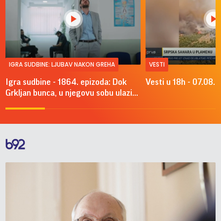
IGRA SUDBINE: LJUBAV NAKON GREHA
VESTI
Igra sudbine - 1864. epizoda: Dok
Vesti u 18h - 07.08.
Grkljan bunca, u njegovu sobu ulazi...