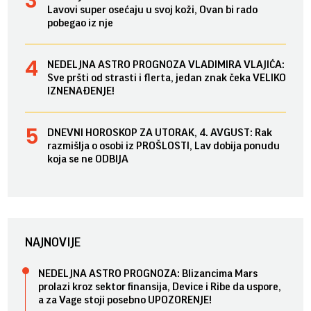
Lavovi super osećaju u svoj koži, Ovan bi rado
pobegao iz nje
NEDELJNA ASTRO PROGNOZA VLADIMIRA VLAJIĆA:
Sve pršti od strasti i flerta, jedan znak čeka VELIKO
IZNENAĐENJE!
DNEVNI HOROSKOP ZA UTORAK, 4. AVGUST: Rak
razmišlja o osobi iz PROŠLOSTI, Lav dobija ponudu
koja se ne ODBIJA
NAJNOVIJE
NEDELJNA ASTRO PROGNOZA: Blizancima Mars
prolazi kroz sektor finansija, Device i Ribe da uspore,
a za Vage stoji posebno UPOZORENJE!