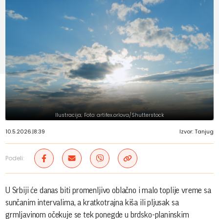
Ilustracija; Foto: artifex.orlova/Shutterstock
10.5.2026.
|
8:39
Izvor: Tanjug
Podeli:
U Srbiji će danas biti promenljivo oblačno i malo toplije vreme sa
sunčanim intervalima, a kratkotrajna kiša ili pljusak sa
grmljavinom očekuje se tek ponegde u brdsko-planinskim