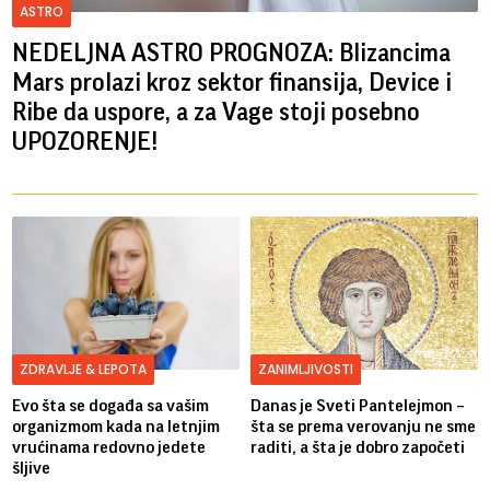
ASTRO
NEDELJNA ASTRO PROGNOZA: Blizancima
Mars prolazi kroz sektor finansija, Device i
Ribe da uspore, a za Vage stoji posebno
UPOZORENJE!
ZDRAVLJE & LEPOTA
ZANIMLJIVOSTI
Evo šta se događa sa vašim
Danas je Sveti Pantelejmon –
organizmom kada na letnjim
šta se prema verovanju ne sme
vrućinama redovno jedete
raditi, a šta je dobro započeti
šljive