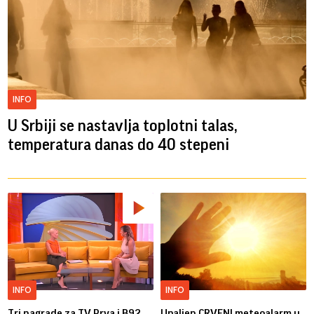
INFO
U Srbiji se nastavlja toplotni talas,
temperatura danas do 40 stepeni
INFO
INFO
Tri nagrade za TV Prva i B92
Upaljen CRVENI meteoalarm u