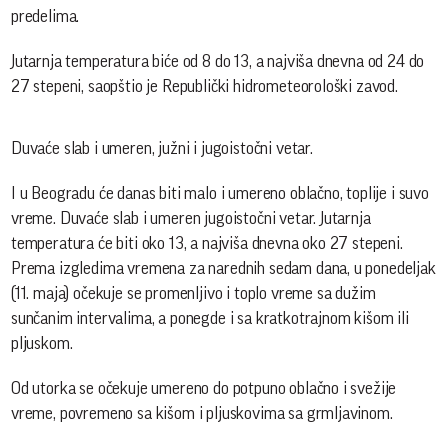
predelima.
Jutarnja temperatura biće od 8 do 13, a najviša dnevna od 24 do
27 stepeni, saopštio je Republički hidrometeorološki zavod.
Duvaće slab i umeren, južni i jugoistočni vetar.
I u Beogradu će danas biti malo i umereno oblačno, toplije i suvo
vreme. Duvaće slab i umeren jugoistočni vetar. Jutarnja
temperatura će biti oko 13, a najviša dnevna oko 27 stepeni.
Prema izgledima vremena za narednih sedam dana, u ponedeljak
(11. maja) očekuje se promenljivo i toplo vreme sa dužim
sunčanim intervalima, a ponegde i sa kratkotrajnom kišom ili
pljuskom.
Od utorka se očekuje umereno do potpuno oblačno i svežije
vreme, povremeno sa kišom i pljuskovima sa grmljavinom.