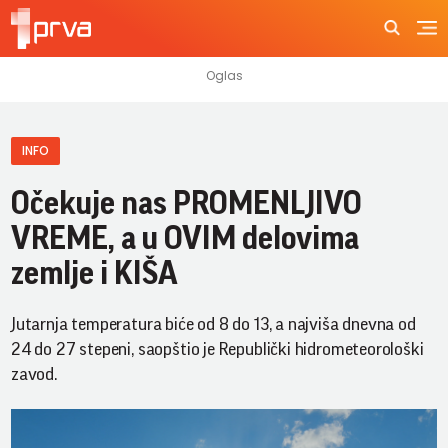
INFO
Očekuje nas PROMENLJIVO
VREME, a u OVIM delovima
zemlje i KIŠA
Jutarnja temperatura biće od 8 do 13, a najviša dnevna od
24 do 27 stepeni, saopštio je Republički hidrometeorološki
zavod.