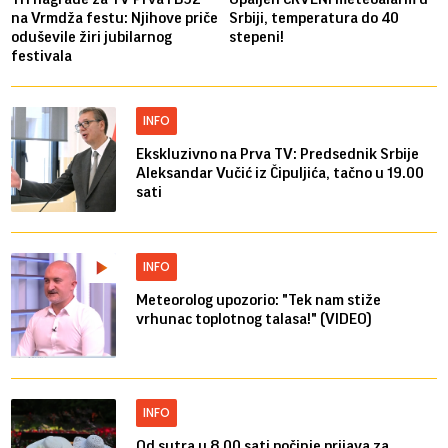
na Vrmdža festu: Njihove priče
Srbiji, temperatura do 40
oduševile žiri jubilarnog
stepeni!
festivala
INFO
Ekskluzivno na Prva TV: Predsednik Srbije
Aleksandar Vučić iz Čipuljića, tačno u 19.00
sati
INFO
Meteorolog upozorio: "Tek nam stiže
vrhunac toplotnog talasa!" (VIDEO)
INFO
Od sutra u 8.00 sati počinje prijava za