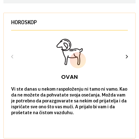
HOROSKOP
OVAN
Vi ste danas u nekom raspoloženju ni tamo ni vamo. Kao
Danas
da ne možete da pohvatate svoja osećanja. Možda vam
posve
je potrebno da porazgovarate sa nekim od prijatelja i da
susre
ispričate sve ono što vas muči. A prijalo bi vam i da
volel
prošetate na čistom vazduhu.
način