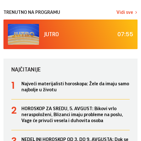
TRENUTNO NA PROGRAMU
Vidi sve
07:55
JUTRO
NAJČITANIJE
Najveći materijalisti horoskopa: Žele da imaju samo
najbolje u životu
HOROSKOP ZA SREDU, 5. AVGUST: Bikovi vrlo
neraspoloženi, Blizanci imaju probleme na poslu,
Vage će privući vesela i duhovita osoba
NEDELJNI HOROSKOP OD 3. DO 9. AVGUSTA: Dok se