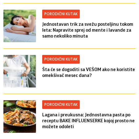
PORODIČNI KUTAK
Jednostavan trik za svežu posteljinu tokom
leta: Napravite sprej od mente i lavande za
samo nekoliko minuta
PORODIČNI KUTAK
Šta će se dogoditi sa VEŠOM ako ne koristite
omekšivač mesec dana?
PORODIČNI KUTAK
Lagana i preukusna: Jednostavna pasta po
receptu BAKE INFLUENSERKE kojoj prosto ne
možete odoleti