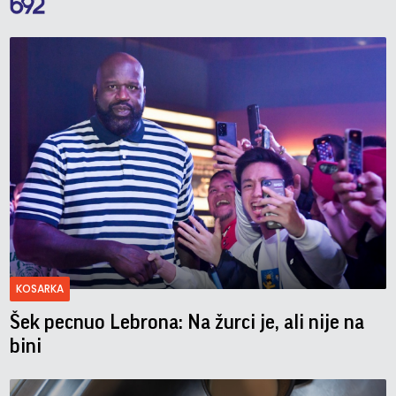
KOSARKA
Šek pecnuo Lebrona: Na žurci je, ali nije na
bini