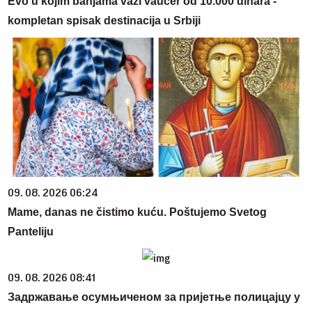
Evo u kojim banjama važi vaučer od 10.000 dinara -
kompletan spisak destinacija u Srbiji
09. 08. 2026 06:24
Mame, danas ne čistimo kuću. Poštujemo Svetog
Panteliju
09. 08. 2026 08:41
Задржавање осумњиченом за пријетње полицајцу у