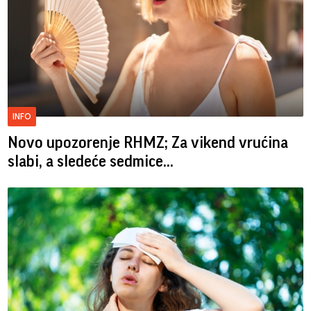
INFO
Novo upozorenje RHMZ; Za vikend vrućina
slabi, a sledeće sedmice...