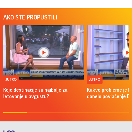
AKO STE PROPUSTILI
JUTRO
JUTRO
Koje destinacije su najbolje za
Kakve probleme je 
letovanje u avgustu?
donelo povlačenje D