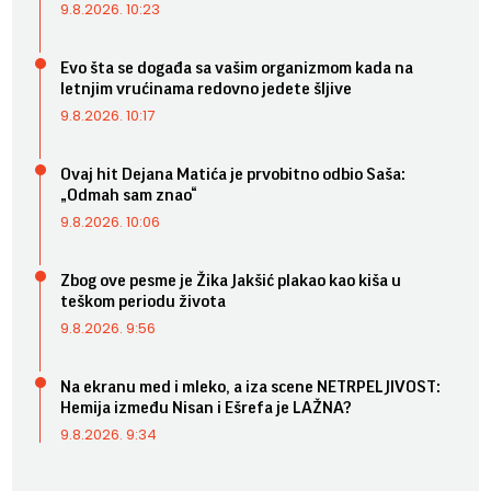
9.8.2026. 10:23
Evo šta se događa sa vašim organizmom kada na
letnjim vrućinama redovno jedete šljive
9.8.2026. 10:17
Ovaj hit Dejana Matića je prvobitno odbio Saša:
„Odmah sam znao“
9.8.2026. 10:06
Zbog ove pesme je Žika Jakšić plakao kao kiša u
teškom periodu života
9.8.2026. 9:56
Na ekranu med i mleko, a iza scene NETRPELJIVOST:
Hemija između Nisan i Ešrefa je LAŽNA?
9.8.2026. 9:34