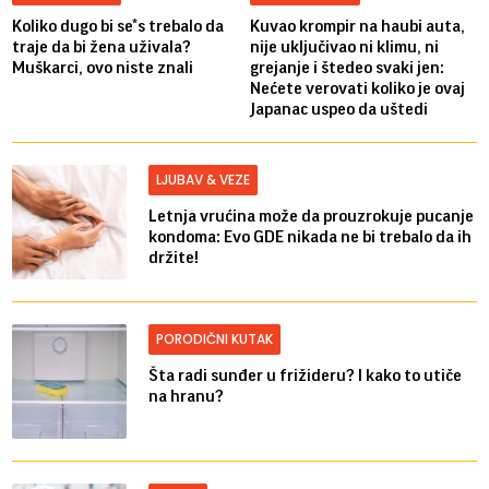
Koliko dugo bi se*s trebalo da
Kuvao krompir na haubi auta,
traje da bi žena uživala?
nije uključivao ni klimu, ni
Muškarci, ovo niste znali
grejanje i štedeo svaki jen:
Nećete verovati koliko je ovaj
Japanac uspeo da uštedi
LJUBAV & VEZE
Letnja vrućina može da prouzrokuje pucanje
kondoma: Evo GDE nikada ne bi trebalo da ih
držite!
PORODIČNI KUTAK
Šta radi sunđer u frižideru? I kako to utiče
na hranu?