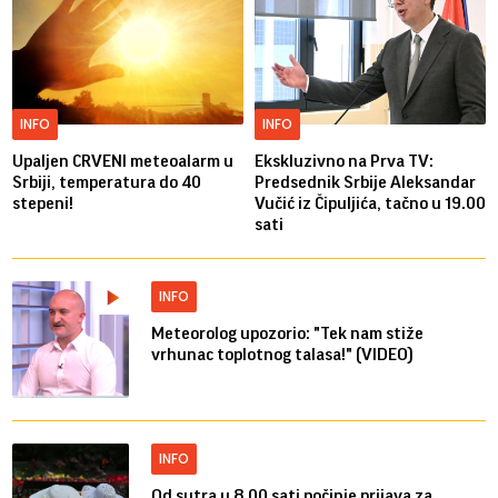
INFO
INFO
Upaljen CRVENI meteoalarm u
Ekskluzivno na Prva TV:
Srbiji, temperatura do 40
Predsednik Srbije Aleksandar
stepeni!
Vučić iz Čipuljića, tačno u 19.00
sati
INFO
Meteorolog upozorio: "Tek nam stiže
vrhunac toplotnog talasa!" (VIDEO)
INFO
Od sutra u 8.00 sati počinje prijava za