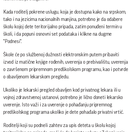
Kada roditelj pokrene uslugu, koja je dostupna kako na srpskom,
tako i na jezicima nacionalnih manjina, potrebno je da odabere
školu kojoj dete teritorijalno pripada, zatim ponuđeni termin u
školi, i da popuni osnovni set podataka i klikne na dugme
"Podnesi".
Škole će po službenoj dužnosti elektronskim putem pribaviti
izvod iz matične knjige rođenih, uverenja o prebivalištu, uverenja
o završenom pripremnom predškolskom programu, kao i potvrde
o obavljenom lekarskom pregledu.
Ukoliko je lekarski pregled obavljen kod privatnog lekara ili u
vojnoj zdravstvenoj ustanovi, potrebno je lično doneti lekarsko
uverenje. Isto važi i za uverenje o pohađanju pripremnog
predškolskog programa ukoliko je dete pohađalo privatni vrtić.
Roditelji koji su podneli zahtev za upis deteta u školu kojoj