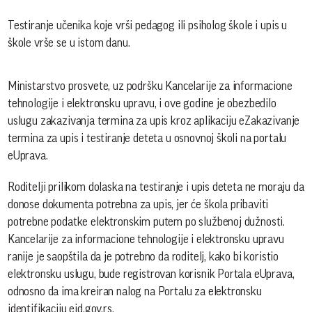
Testiranje učenika koje vrši pedagog ili psiholog škole i upis u
škole vrše se u istom danu.
Ministarstvo prosvete, uz podršku Kancelarije za informacione
tehnologije i elektronsku upravu, i ove godine je obezbedilo
uslugu zakazivanja termina za upis kroz aplikaciju eZakazivanje
termina za upis i testiranje deteta u osnovnoj školi na portalu
eUprava.
Roditelji prilikom dolaska na testiranje i upis deteta ne moraju da
donose dokumenta potrebna za upis, jer će škola pribaviti
potrebne podatke elektronskim putem po službenoj dužnosti.
Kancelarije za informacione tehnologije i elektronsku upravu
ranije je saopštila da je potrebno da roditelj, kako bi koristio
elektronsku uslugu, bude registrovan korisnik Portala eUprava,
odnosno da ima kreiran nalog na Portalu za elektronsku
identifikaciju eid.gov.rs.