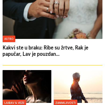
ASTRO
Kakvi ste u braku: Ribe su žrtve, Rak je
papučar, Lav je pouzdan...
LJUBAV & VEZE
ZANIMLJIVOSTI