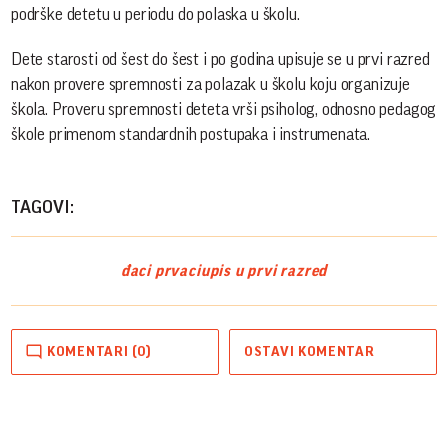
podrške detetu u periodu do polaska u školu.
Dete starosti od šest do šest i po godina upisuje se u prvi razred
nakon provere spremnosti za polazak u školu koju organizuje
škola. Proveru spremnosti deteta vrši psiholog, odnosno pedagog
škole primenom standardnih postupaka i instrumenata.
TAGOVI:
đaci prvaci
upis u prvi razred
KOMENTARI (0)
OSTAVI KOMENTAR