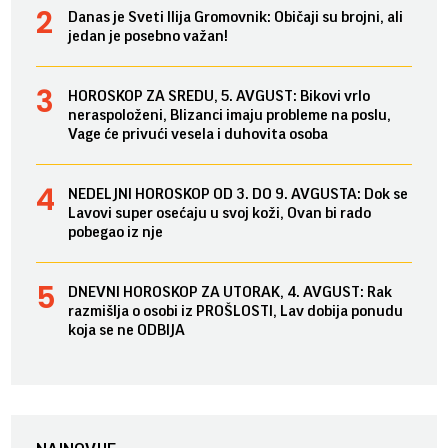
Danas je Sveti Ilija Gromovnik: Običaji su brojni, ali
jedan je posebno važan!
HOROSKOP ZA SREDU, 5. AVGUST: Bikovi vrlo
neraspoloženi, Blizanci imaju probleme na poslu,
Vage će privući vesela i duhovita osoba
NEDELJNI HOROSKOP OD 3. DO 9. AVGUSTA: Dok se
Lavovi super osećaju u svoj koži, Ovan bi rado
pobegao iz nje
DNEVNI HOROSKOP ZA UTORAK, 4. AVGUST: Rak
razmišlja o osobi iz PROŠLOSTI, Lav dobija ponudu
koja se ne ODBIJA