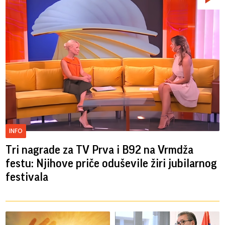
INFO
Tri nagrade za TV Prva i B92 na Vrmdža
festu: Njihove priče oduševile žiri jubilarnog
festivala