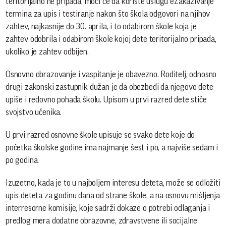
teritorijalno ne pripada, moći će da koriste uslugu eZakazivanje
termina za upis i testiranje nakon što škola odgovori na njihov
zahtev, najkasnije do 30. aprila, i to odabirom škole koja je
zahtev odobrila i odabirom škole kojoj dete teritorijalno pripada,
ukoliko je zahtev odbijen.
Osnovno obrazovanje i vaspitanje je obavezno. Roditelj, odnosno
drugi zakonski zastupnik dužan je da obezbedi da njegovo dete
upiše i redovno pohađa školu. Upisom u prvi razred dete stiče
svojstvo učenika.
U prvi razred osnovne škole upisuje se svako dete koje do
početka školske godine ima najmanje šest i po, a najviše sedam i
po godina.
Izuzetno, kada je to u najboljem interesu deteta, može se odložiti
upis deteta za godinu dana od strane škole, a na osnovu mišljenja
interresorne komisije, koje sadrži dokaze o potrebi odlaganja i
predlog mera dodatne obrazovne, zdravstvene ili socijalne