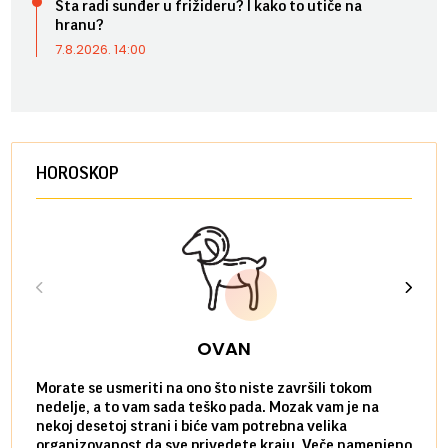
Šta radi sunđer u frižideru? I kako to utiče na
hranu?
7.8.2026. 14:00
HOROSKOP
OVAN
Morate se usmeriti na ono što niste završili tokom
Sve n
nedelje, a to vam sada teško pada. Mozak vam je na
potpu
nekoj desetoj strani i biće vam potrebna velika
stvar
organizovanost da sve privedete kraju. Veče namenjeno
tempo