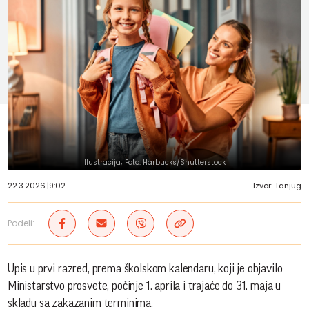
Ilustracija; Foto: Harbucks/Shutterstock
22.3.2026.
|
9:02
Izvor: Tanjug
Podeli:
Upis u prvi razred, prema školskom kalendaru, koji je objavilo
Ministarstvo prosvete, počinje 1. aprila i trajaće do 31. maja u
skladu sa zakazanim terminima.