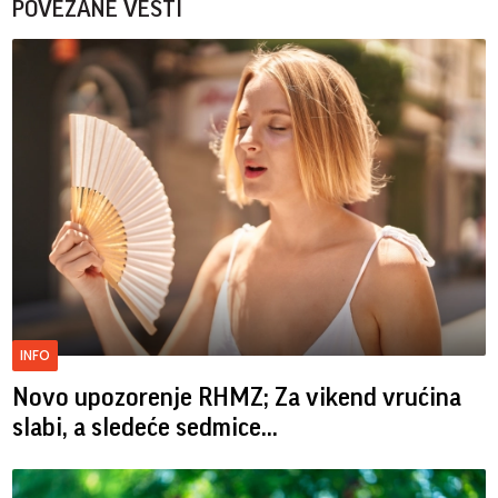
POVEZANE VESTI
INFO
Novo upozorenje RHMZ; Za vikend vrućina
slabi, a sledeće sedmice...