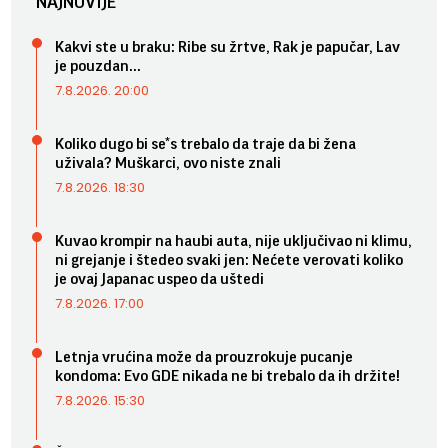
NAJNOVIJE
Kakvi ste u braku: Ribe su žrtve, Rak je papučar, Lav
je pouzdan...
7.8.2026. 20:00
Koliko dugo bi se*s trebalo da traje da bi žena
uživala? Muškarci, ovo niste znali
7.8.2026. 18:30
Kuvao krompir na haubi auta, nije uključivao ni klimu,
ni grejanje i štedeo svaki jen: Nećete verovati koliko
je ovaj Japanac uspeo da uštedi
7.8.2026. 17:00
Letnja vrućina može da prouzrokuje pucanje
kondoma: Evo GDE nikada ne bi trebalo da ih držite!
7.8.2026. 15:30