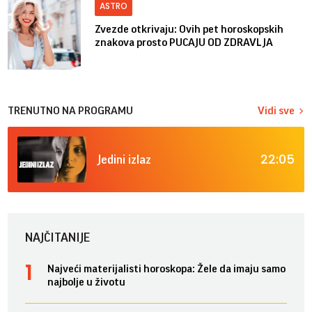
ASTRO
Zvezde otkrivaju: Ovih pet horoskopskih
znakova prosto PUCAJU OD ZDRAVLJA
TRENUTNO NA PROGRAMU
Vidi sve
22:05
Jedini izlaz
NAJČITANIJE
Najveći materijalisti horoskopa: Žele da imaju samo
najbolje u životu