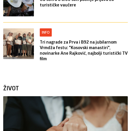
turističke vaučere
INFO
Tri nagrade za Prva i B92 na jubilarnom
Vrmdža festu: "Kosovski manastiri",
novinarke Ane Rajković, najbolji turistički TV
film
ŽIVOT