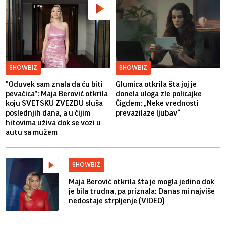
SHOWBIZ
SHOWBIZ
"Oduvek sam znala da ću biti
Glumica otkrila šta joj je
pevačica": Maja Berović otkrila
donela uloga zle policajke
koju SVETSKU ZVEZDU sluša
Čigdem: „Neke vrednosti
poslednjih dana, a u čijim
prevazilaze ljubav“
hitovima uživa dok se vozi u
autu sa mužem
SHOWBIZ
Maja Berović otkrila šta je mogla jedino dok
je bila trudna, pa priznala: Danas mi najviše
nedostaje strpljenje (VIDEO)