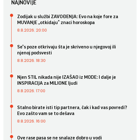
NAJNOVIJE
Zodijak u službi ZAVOĐENJA: Evo na koje fore za
MUVANJE „otkidaju“ znaci horoskopa
8.8.2026. 20:00
Se*s poze otkrivaju šta je skriveno u njegovoj ili
njenoj podsvesti
8.8.2026. 18:30
Njen STIL nikada nije IZAŠAO iz MODE: I dalje je
INSPIRACIJA za MILIONE ljudi
8.8.2026. 17:00
Stalno birate isti tip partnera, čak i kad vas povredi?
Evo zašto vam se to dešava
8.8.2026. 16:00
Ove rase pasa se ne snalaze dobro u vodi