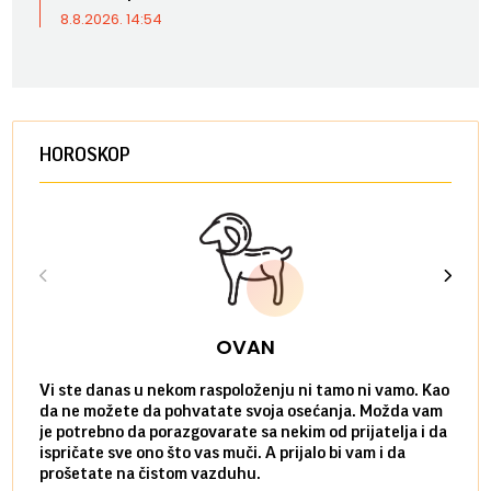
8.8.2026. 14:54
HOROSKOP
OVAN
Vi ste danas u nekom raspoloženju ni tamo ni vamo. Kao
Danas
da ne možete da pohvatate svoja osećanja. Možda vam
posve
je potrebno da porazgovarate sa nekim od prijatelja i da
susre
ispričate sve ono što vas muči. A prijalo bi vam i da
volel
prošetate na čistom vazduhu.
način