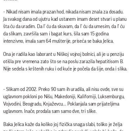
- Nikad nisam imala prazan hod, nikada nisam znala za dosadu.
Ja svakog dana od ujutru kad ustanem imam deset stvari u planu
šta ću da uradim. Da l’ ću da skuvam, da l’ ću da umesim, da l’ ću
da slikam, završila sam i bagat kurs, šila sam 15 godina
intenzivno, imala sam 64 mušterije, priseća se baka Jelica.
Ona je radila kao laborant u Niškoj vojnoj bolnici, ali je u penziju
otišla pre vremena zato što se na poslu zarazila hepatitisom B.
Nije sedela s krštenih ruku i od kuće je počela da šije, onda i slika.
- Slikam od 2002. Preko 90 sam ih uradila, ali nisu ovde, sve su
uglavnom pokloni po Nišu, Makedoniji, Kaliforniji, Luksemburgu,
Vojvodini, Beogradu, Knjaževcu… Poklanjala sam prijateljima
uglavnom. Inače, prodala sam samo dve, tri slike.
Baka Jelica kaže da koliko joj fizička snaga slabi, toliko je želja