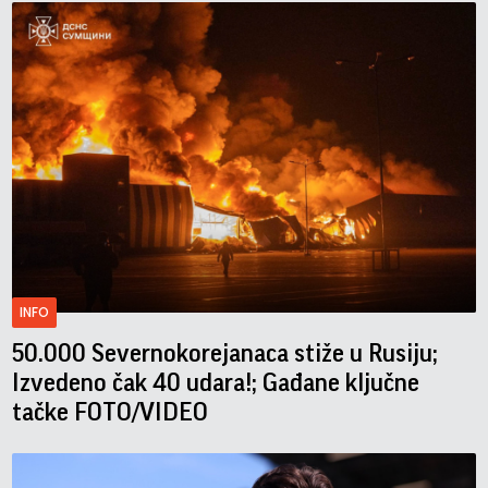
INFO
50.000 Severnokorejanaca stiže u Rusiju;
Izvedeno čak 40 udara!; Gađane ključne
tačke FOTO/VIDEO