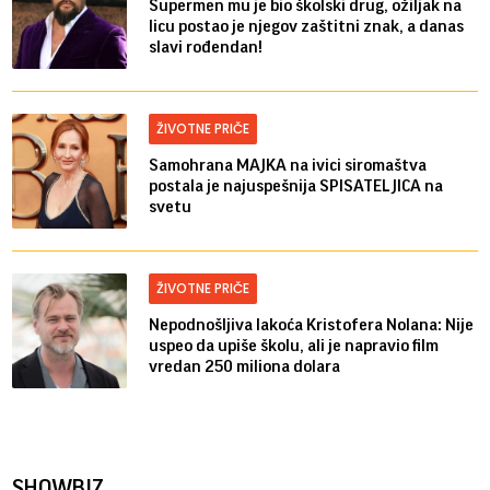
Supermen mu je bio školski drug, ožiljak na
licu postao je njegov zaštitni znak, a danas
slavi rođendan!
ŽIVOTNE PRIČE
Samohrana MAJKA na ivici siromaštva
postala je najuspešnija SPISATELJICA na
svetu
ŽIVOTNE PRIČE
Nepodnošljiva lakoća Kristofera Nolana: Nije
uspeo da upiše školu, ali je napravio film
vredan 250 miliona dolara
SHOWBIZ