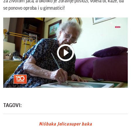
za životom jača, a ukoliko je zdravlje posluži, volela bi, kaže, da
se ponovo oproba i u gimnastici!
Play
Vide
TAGOVI:
Niš
baka Jelica
super baka