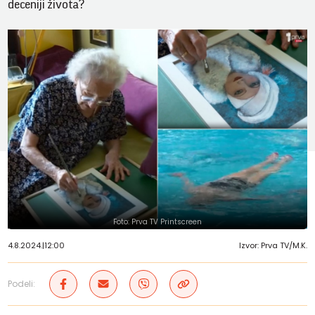
deceniji života?
Foto: Prva TV Printscreen
4.8.2024.
|
12:00
Izvor: Prva TV/M.K.
Podeli: