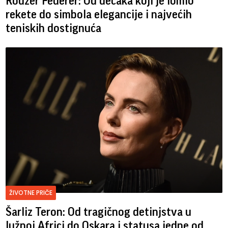
Rodžer Federer: Od dečaka koji je lomio
rekete do simbola elegancije i najvećih
teniskih dostignuća
ŽIVOTNE PRIČE
Šarliz Teron: Od tragičnog detinjstva u
Južnoj Africi do Oskara i statusa jedne od