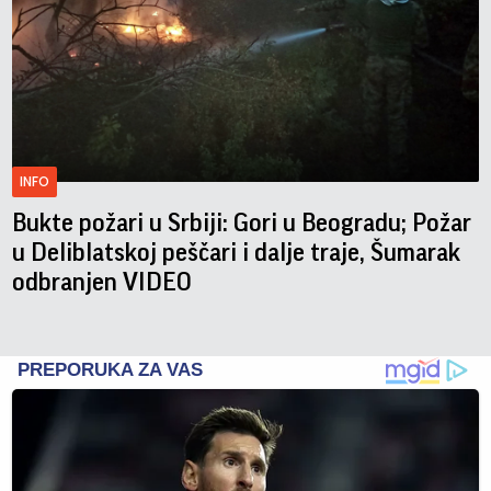
INFO
Bukte požari u Srbiji: Gori u Beogradu; Požar
u Deliblatskoj peščari i dalje traje, Šumarak
odbranjen VIDEO