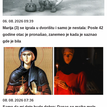
06. 08. 2026 09:39
Marija (3) se igrala u dvorištu i samo je nestala: Posle 42
godine otac je pronašao, zanemeo je kada je saznao
gde je bila
08. 08. 2026 07:36
Samo da mi dete bude dobro: Danas se majke mole