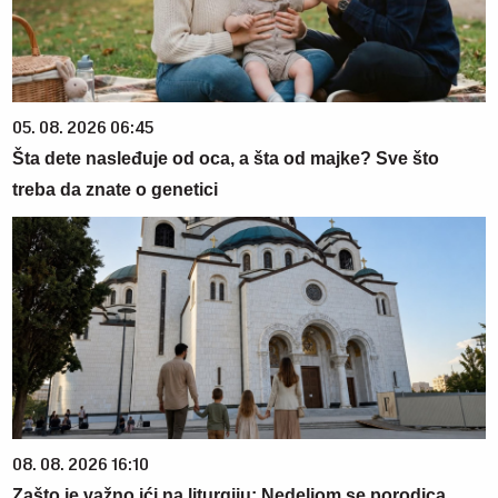
05. 08. 2026 06:45
Šta dete nasleđuje od oca, a šta od majke? Sve što
treba da znate o genetici
08. 08. 2026 16:10
Zašto je važno ići na liturgiju: Nedeljom se porodica