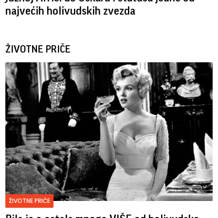
najvećih holivudskih zvezda
ŽIVOTNE PRIČE
ŽIVOTNE PRIČE