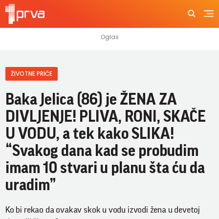
ŽIVOTNE PRIČE
Baka Jelica (86) je ŽENA ZA
DIVLJENJE! PLIVA, RONI, SKAČE
U VODU, a tek kako SLIKA!
“Svakog dana kad se probudim
imam 10 stvari u planu šta ću da
uradim”
Ko bi rekao da ovakav skok u vodu izvodi žena u devetoj