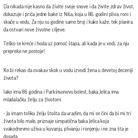
Da nikada nije kasno da živite svoje snove i da živite zdrav život,
dokazuje i priča jedne bake iz Niša, koja u 86. godini pliva, roni i
skače u vodu. Za nju su godine samo broj i kako kaže, tek planira
da ostvari nove životne ciljeve.
Teško se kreće i hoda uz pomoć štapa, ali kada je u vodi, za nju
prepreke ne postoje!
Ko bi rekao da ovakav skok u vodu izvodi žena u devetoj deceniji
života?
Iako ima 86 godina i Parkinsonovu bolest, baka Jelica ima
mladalačku želju za životom.
- Ja imam toliku želju štošta da uradim, da mi se čini da bi mi tri
života bilo malo, priznaje simpatična baka Jelica koja
svakodnevno uživa u kuvanju, plivanju i ronjenju i ne zna šta je
dosada.