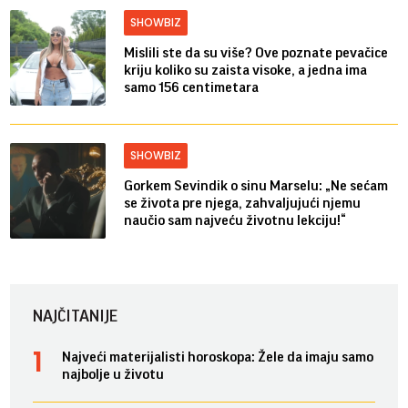
SHOWBIZ
Mislili ste da su više? Ove poznate pevačice
kriju koliko su zaista visoke, a jedna ima
samo 156 centimetara
SHOWBIZ
Gorkem Sevindik o sinu Marselu: „Ne sećam
se života pre njega, zahvaljujući njemu
naučio sam najveću životnu lekciju!“
NAJČITANIJE
Najveći materijalisti horoskopa: Žele da imaju samo
najbolje u životu