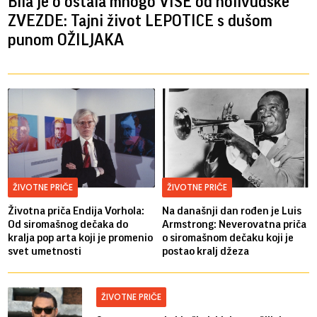
Bila je o ostala mnogo VIŠE od holivudske
ZVEZDE: Tajni život LEPOTICE s dušom
punom OŽILJAKA
ŽIVOTNE PRIČE
ŽIVOTNE PRIČE
Životna priča Endija Vorhola:
Na današnji dan rođen je Luis
Od siromašnog dečaka do
Armstrong: Neverovatna priča
kralja pop arta koji je promenio
o siromašnom dečaku koji je
svet umetnosti
postao kralj džeza
ŽIVOTNE PRIČE