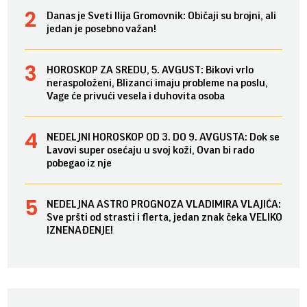
Danas je Sveti Ilija Gromovnik: Običaji su brojni, ali
jedan je posebno važan!
HOROSKOP ZA SREDU, 5. AVGUST: Bikovi vrlo
neraspoloženi, Blizanci imaju probleme na poslu,
Vage će privući vesela i duhovita osoba
NEDELJNI HOROSKOP OD 3. DO 9. AVGUSTA: Dok se
Lavovi super osećaju u svoj koži, Ovan bi rado
pobegao iz nje
NEDELJNA ASTRO PROGNOZA VLADIMIRA VLAJIĆA:
Sve pršti od strasti i flerta, jedan znak čeka VELIKO
IZNENAĐENJE!