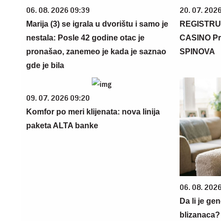
06. 08. 2026 09:39
20. 07. 202
Marija (3) se igrala u dvorištu i samo je
REGISTRU
nestala: Posle 42 godine otac je
CASINO Pr
pronašao, zanemeo je kada je saznao
SPINOVA
gde je bila
09. 07. 2026 09:20
Komfor po meri klijenata: nova linija
paketa ALTA banke
06. 08. 202
Da li je ge
blizanaca?