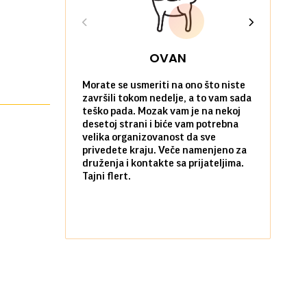
OVAN
Morate se usmeriti na ono što niste
Sve na posl
završili tokom nedelje, a to vam sada
vi kao da n
teško pada. Mozak vam je na nekoj
zadovoljni 
desetoj strani i biće vam potrebna
nekim stvar
velika organizovanost da sve
biste ih po
privedete kraju. Veče namenjeno za
kada ste okr
druženja i kontakte sa prijateljima.
najbližima.
Tajni flert.
okupljanje.