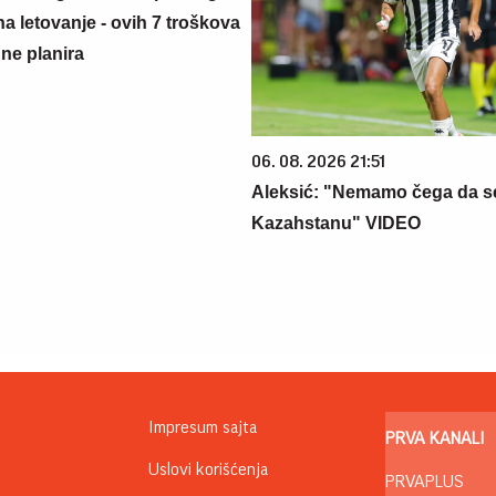
na letovanje - ovih 7 troškova
ne planira
06. 08. 2026 21:51
Aleksić: "Nemamo čega da s
Kazahstanu" VIDEO
Impresum sajta
PRVA KANALI
Uslovi korišćenja
PRVAPLUS