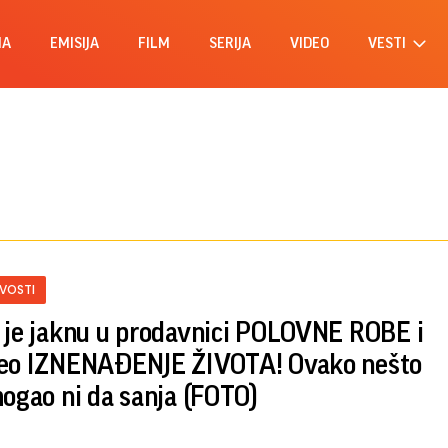
MA
EMISIJA
FILM
SERIJA
VIDEO
VESTI
IVOSTI
 je jaknu u prodavnici POLOVNE ROBE i
eo IZNENAĐENJE ŽIVOTA! Ovako nešto
mogao ni da sanja (FOTO)