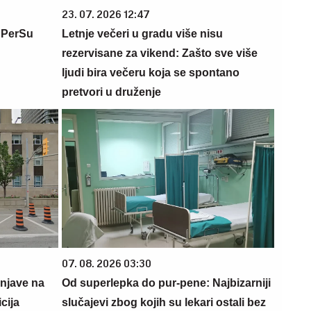
23. 07. 2026 12:47
 PerSu
Letnje večeri u gradu više nisu
rezervisane za vikend: Zašto sve više
ljudi bira večeru koja se spontano
pretvori u druženje
07. 08. 2026 03:30
cnjave na
Od superlepka do pur-pene: Najbizarniji
cija
slučajevi zbog kojih su lekari ostali bez