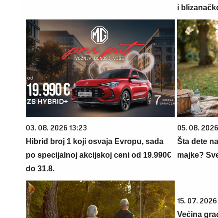
i blizanačk
03. 08. 2026 13:23
05. 08. 202
Hibrid broj 1 koji osvaja Evropu, sada
Šta dete na
po specijalnoj akcijskoj ceni od 19.990€
majke? Sve 
do 31.8.
15. 07. 2026
Većina gra