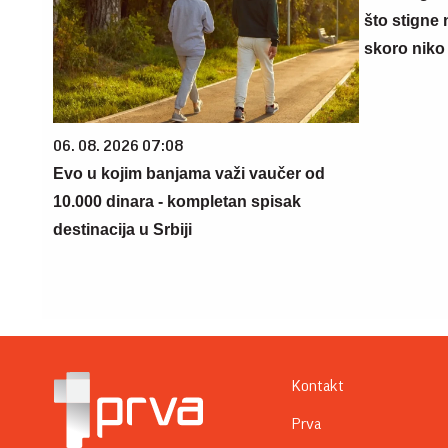
što stigne 
skoro niko 
06. 08. 2026 07:08
Evo u kojim banjama važi vaučer od
10.000 dinara - kompletan spisak
destinacija u Srbiji
Kontakt
Prva