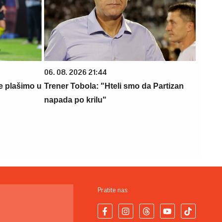
06. 08. 2026 21:44
e plašimo u
Trener Tobola: "Hteli smo da Partizan
napada po krilu"
Pratite nas