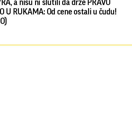
RA, a nisu ni slutili da drže PRAVO
 U RUKAMA: Od cene ostali u čudu!
O)