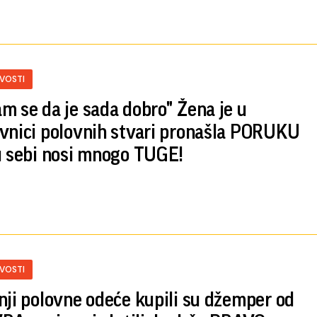
IVOSTI
m se da je sada dobro" Žena je u
vnici polovnih stvari pronašla PORUKU
u sebi nosi mnogo TUGE!
IVOSTI
nji polovne odeće kupili su džemper od