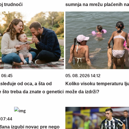
oj trudnoći
sumnja na mrežu plaćenih n
6 06:45
05. 08. 2026 14:12
sleđuje od oca, a šta od
Koliko visoku temperaturu lj
što treba da znate o genetici
može da izdrži?
 07:44
đana izgubi novac pre nego