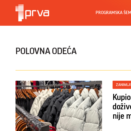
PROGRAMSKA ŠE
POLOVNA ODEĆA
ZANIMLJ
Kupio
doživ
nije 