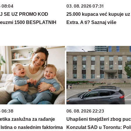
6 08:04
03. 08. 2026 07:31
J SE UZ PROMO KOD
25.000 kupaca već kupuje uz
euzmi 1500 BESPLATNIH
Extra. A ti? Saznaj više
6 06:38
06. 08. 2026 22:23
netika zaslužna za rađanje
Uhapšeni tinejdžeri zbog pu
 Istina o naslednim faktorima
Konzulat SAD u Torontu: Poli