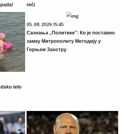
apada!
reči
05. 08. 2026 15:45
Сазнања „Политике”: Ко је поставио
замку Митрополиту Методију у
Горњем Заостру
udsko telo