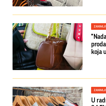
ZANIMLJ
"Nada
proda
koja 
ZANIMLJ
U rad