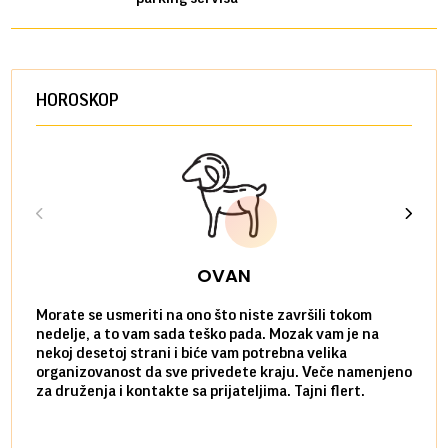
HOROSKOP
OVAN
Morate se usmeriti na ono što niste završili tokom
Sve n
nedelje, a to vam sada teško pada. Mozak vam je na
potpu
nekoj desetoj strani i biće vam potrebna velika
stvar
organizovanost da sve privedete kraju. Veče namenjeno
tempo
za druženja i kontakte sa prijateljima. Tajni flert.
najbl