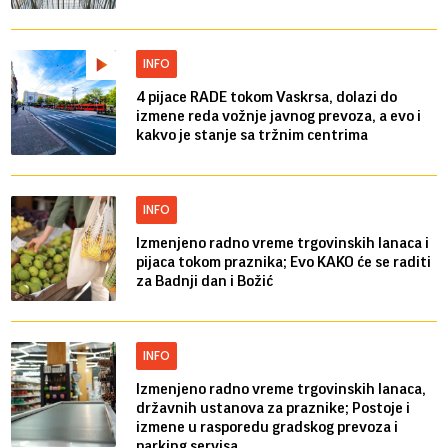
INFO
4 pijace RADE tokom Vaskrsa, dolazi do
izmene reda vožnje javnog prevoza, a evo i
kakvo je stanje sa tržnim centrima
INFO
Izmenjeno radno vreme trgovinskih lanaca i
pijaca tokom praznika; Evo KAKO će se raditi
za Badnji dan i Božić
INFO
Izmenjeno radno vreme trgovinskih lanaca,
državnih ustanova za praznike; Postoje i
izmene u rasporedu gradskog prevoza i
parking servisa