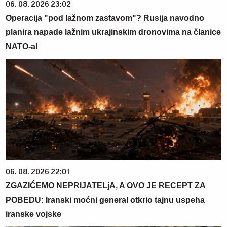
06. 08. 2026 23:02
Operacija "pod lažnom zastavom"? Rusija navodno
planira napade lažnim ukrajinskim dronovima na članice
NATO-a!
06. 08. 2026 22:01
ZGAZIĆEMO NEPRIJATELjA, A OVO JE RECEPT ZA
POBEDU: Iranski moćni general otkrio tajnu uspeha
iranske vojske