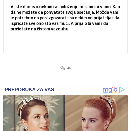
Vi ste danas u nekom raspoloženju ni tamo ni vamo. Kao
Danas
da ne možete da pohvatate svoja osećanja. Možda vam
posve
je potrebno da porazgovarate sa nekim od prijatelja i da
susre
ispričate sve ono što vas muči. A prijalo bi vam i da
volel
prošetate na čistom vazduhu.
način