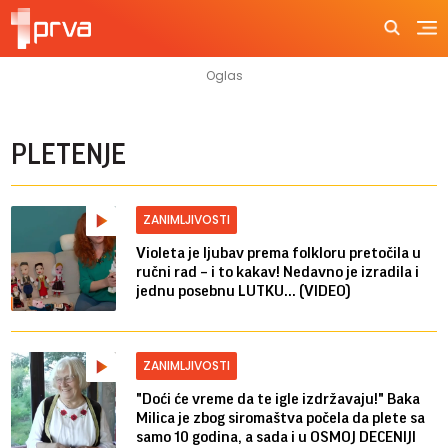
PLETENJE
ZANIMLJIVOSTI
Violeta je ljubav prema folkloru pretočila u
ručni rad – i to kakav! Nedavno je izradila i
jednu posebnu LUTKU... (VIDEO)
ZANIMLJIVOSTI
"Doći će vreme da te igle izdržavaju!" Baka
Milica je zbog siromaštva počela da plete sa
samo 10 godina, a sada i u OSMOJ DECENIJI