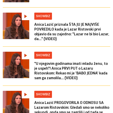
SHOWBIZ
Anica Lazić priznala ŠTA JU JE NAJVIŠE
POVREDILO kada je Lazar Ristovski prvi
objavio da su zajedno: "Lazar ne bi bio Lazar,
da..." (VIDEO)
SHOWBIZ
"U njegovim godinama imati mladu ženu, to
je uspeh"! Anica PRVI PUT o Lazaru
Ristovskom: Rekao mi je 'BABO JEDNA' kada
sam ga zamolila... (VIDEO)
SHOWBIZ
Anica Lazić PROGOVORILA O ODNOSU SA
Lazarom Ristovskim: Gledali smo se nekoliko
sekundi, onda smo se zagrlili i od tada se