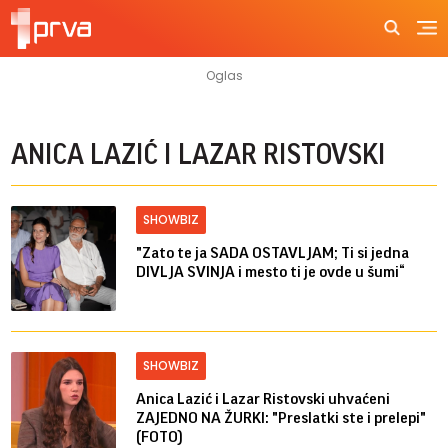
ANICA LAZIĆ I LAZAR RISTOVSKI
SHOWBIZ
"Zato te ja SADA OSTAVLJAM; Ti si jedna
DIVLJA SVINJA i mesto ti je ovde u šumi“
SHOWBIZ
Anica Lazić i Lazar Ristovski uhvaćeni
ZAJEDNO NA ŽURKI: "Preslatki ste i prelepi"
(FOTO)