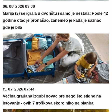
06. 08. 2026 09:39
Marija (3) se igrala u dvorištu i samo je nestala: Posle 42
godine otac je pronašao, zanemeo je kada je saznao
gde je bila
15. 07. 2026 07:44
Većina građana izgubi novac pre nego što stigne na
letovanje - ovih 7 troškova skoro niko ne planira