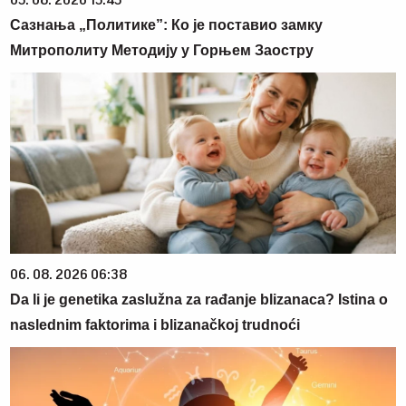
05. 08. 2026 15:45
Сазнања „Политике”: Ко је поставио замку
Митрополиту Методију у Горњем Заостру
06. 08. 2026 06:38
Da li je genetika zaslužna za rađanje blizanaca? Istina o
naslednim faktorima i blizanačkoj trudnoći