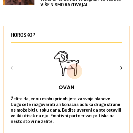
VIŠE NISMO RAZDVAJALI
HOROSKOP
OVAN
Želite da jednu osobu pridobijete za svoje planove.
Danas
Dugo ćete razgovarati ali konačna odluka druge strane
Niste
ne može biti u toku dana. Budite uvereni da ste ostavili
povol
veliki utisak na nju. Emotivni partner vas pritiska na
a pos
nešto što vi ne želite.
više 