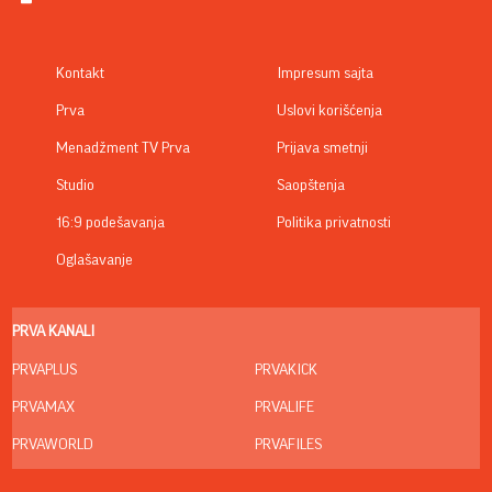
Kontakt
Impresum sajta
Prva
Uslovi korišćenja
Menadžment TV Prva
Prijava smetnji
Studio
Saopštenja
16:9 podešavanja
Politika privatnosti
Oglašavanje
PRVA KANALI
PRVAPLUS
PRVAKICK
PRVAMAX
PRVALIFE
PRVAWORLD
PRVAFILES