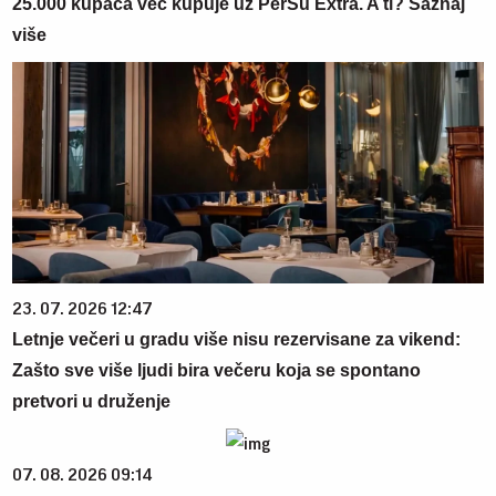
25.000 kupaca već kupuje uz PerSu Extra. A ti? Saznaj
više
23. 07. 2026 12:47
Letnje večeri u gradu više nisu rezervisane za vikend:
Zašto sve više ljudi bira večeru koja se spontano
pretvori u druženje
07. 08. 2026 09:14