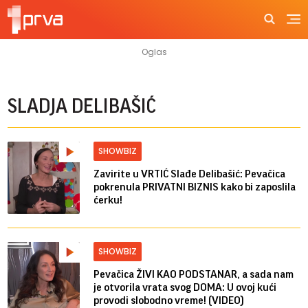
SLADJA DELIBAŠIĆ
SHOWBIZ
Zavirite u VRTIĆ Slađe Delibašić: Pevačica
pokrenula PRIVATNI BIZNIS kako bi zaposlila
ćerku!
SHOWBIZ
Pevačica ŽIVI KAO PODSTANAR, a sada nam
je otvorila vrata svog DOMA: U ovoj kući
provodi slobodno vreme! (VIDEO)