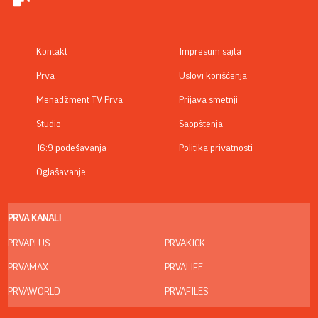
Kontakt
Impresum sajta
Prva
Uslovi korišćenja
Menadžment TV Prva
Prijava smetnji
Studio
Saopštenja
16:9 podešavanja
Politika privatnosti
Oglašavanje
PRVA KANALI
PRVAPLUS
PRVAKICK
PRVAMAX
PRVALIFE
PRVAWORLD
PRVAFILES