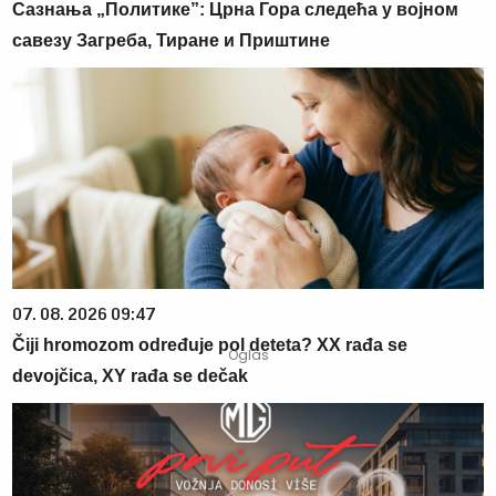
Сазнања „Политике”: Црна Гора следећа у војном
савезу Загреба, Тиране и Приштине
07. 08. 2026 09:47
Čiji hromozom određuje pol deteta? XX rađa se
devojčica, XY rađa se dečak