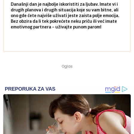
Današnji dan je najbolje iskoristiti za ljubav. Imate vi i
Ako v
drugih planova i drugih situacija koje su vam bitne, ali
do ma
ono gde ćete najviše uživati jeste zaista polje emocija.
van g
Bez obzira da li tek pokrećete neku priču ili već imate
društ
emotivnog partnera – uživajte punom parom!
kolik