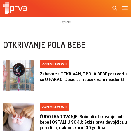
OTKRIVANJE POLA BEBE
ZANIMLJIVOSTI
Zabava za OTKRIVANJE POLA BEBE pretvorila
se U PAKAO! Desio se neočekivani incident!
ZANIMLJIVOSTI
ČUDO I RADOVANJE: Snimali otkrivanje pola
bebe i OSTALI U ŠOKU; Stiže prva devojčica u
porodicu, nakon skoro 130 godina!