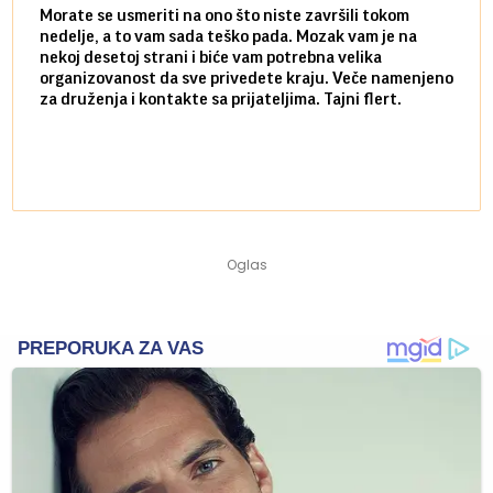
Morate se usmeriti na ono što niste završili tokom
Sve n
nedelje, a to vam sada teško pada. Mozak vam je na
potpu
nekoj desetoj strani i biće vam potrebna velika
stvar
organizovanost da sve privedete kraju. Veče namenjeno
tempo
za druženja i kontakte sa prijateljima. Tajni flert.
najbl