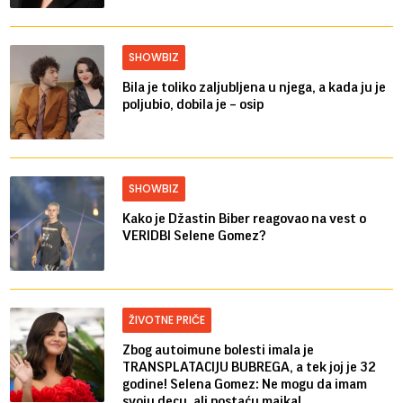
SHOWBIZ
Bila je toliko zaljubljena u njega, a kada ju je
poljubio, dobila je – osip
SHOWBIZ
Kako je Džastin Biber reagovao na vest o
VERIDBI Selene Gomez?
ŽIVOTNE PRIČE
Zbog autoimune bolesti imala je
TRANSPLATACIJU BUBREGA, a tek joj je 32
godine! Selena Gomez: Ne mogu da imam
svoju decu, ali postaću majka!