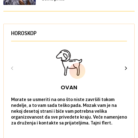
HOROSKOP
OVAN
Morate se usmeriti na ono što niste završili tokom
Sve n
nedelje, a to vam sada teško pada. Mozak vam je na
potpu
nekoj desetoj strani i biće vam potrebna velika
stvar
organizovanost da sve privedete kraju. Veče namenjeno
tempo
za druženja i kontakte sa prijateljima. Tajni flert.
najbl