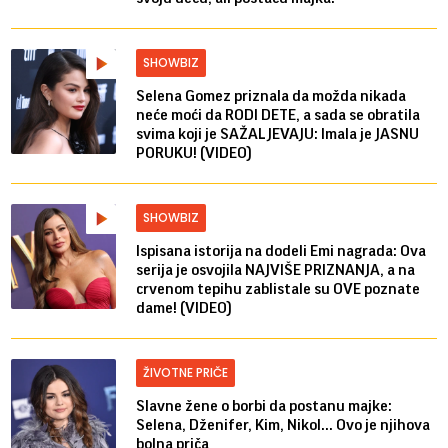
SHOWBIZ
Selena Gomez priznala da možda nikada
neće moći da RODI DETE, a sada se obratila
svima koji je SAŽALJEVAJU: Imala je JASNU
PORUKU! (VIDEO)
SHOWBIZ
Ispisana istorija na dodeli Emi nagrada: Ova
serija je osvojila NAJVIŠE PRIZNANJA, a na
crvenom tepihu zablistale su OVE poznate
dame! (VIDEO)
ŽIVOTNE PRIČE
Slavne žene o borbi da postanu majke:
Selena, Dženifer, Kim, Nikol... Ovo je njihova
bolna priča