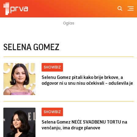
SELENA GOMEZ
SHOWBIZ
Selenu Gomez pitali kako brije brkove, a
odgovor ni u snu nisu očekivali – oduševila je
SHOWBIZ
Selena Gomez NEĆE SVADBENU TORTU na
venčanju, ima druge planove