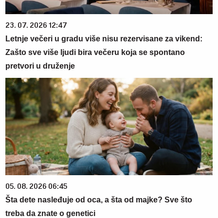
23. 07. 2026 12:47
Letnje večeri u gradu više nisu rezervisane za vikend:
Zašto sve više ljudi bira večeru koja se spontano
pretvori u druženje
05. 08. 2026 06:45
Šta dete nasleđuje od oca, a šta od majke? Sve što
treba da znate o genetici