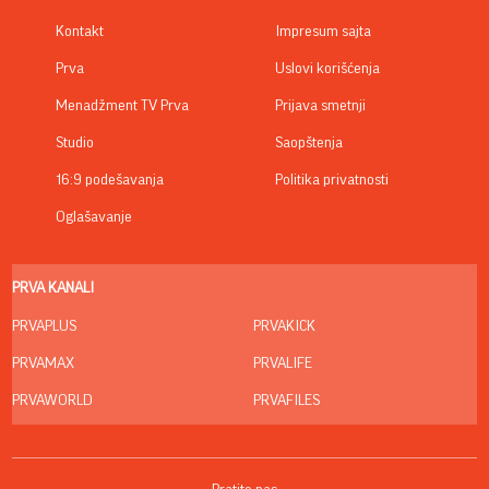
Kontakt
Impresum sajta
Prva
Uslovi korišćenja
Menadžment TV Prva
Prijava smetnji
Studio
Saopštenja
16:9 podešavanja
Politika privatnosti
Oglašavanje
PRVA KANALI
PRVAPLUS
PRVAKICK
PRVAMAX
PRVALIFE
PRVAWORLD
PRVAFILES